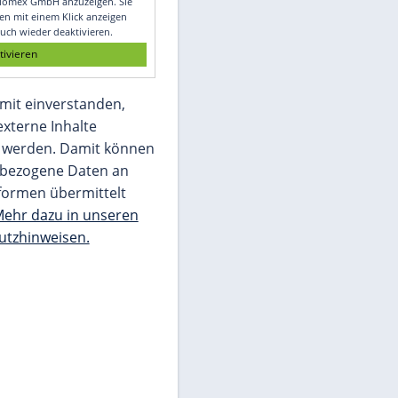
Glomex GmbH
Wir benötigen Ihre Zustimmung, um den
von unserer Redaktion eingebundenen
Inhalt von Glomex GmbH anzuzeigen. Sie
können diesen mit einem Klick anzeigen
lassen und auch wieder deaktivieren.
jetzt aktivieren
Ich bin damit einverstanden,
dass mir externe Inhalte
angezeigt werden. Damit können
personenbezogene Daten an
Drittplattformen übermittelt
werden.
Mehr dazu in unseren
Datenschutzhinweisen.