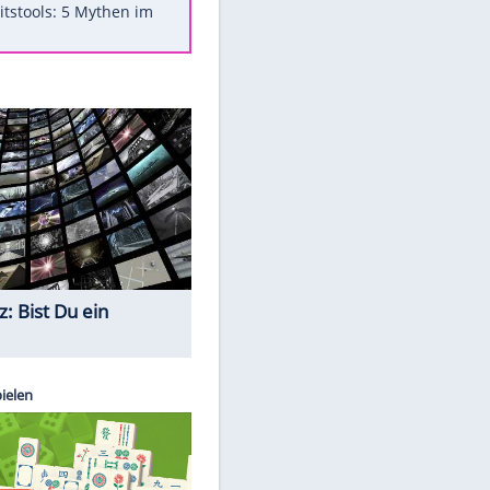
Was bei der Vogelfütterung
wirklich sinnvoll ist
"Infanti-No Go": Pressestimmen
zum Verbleib des FIFA-Chefs
Im Zeitraffer: Die Entwicklung
des Lenkrades
Lebensmittel, die nicht schlecht
werden
Sicherheitstools: 5 Mythen im
Check
Quiz