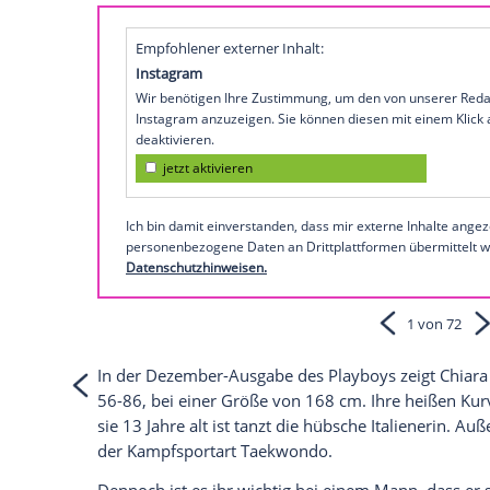
nackt als Playmate.
Die Italienerin
Chiara Arrighi
träumte seit
sein. Nachdem sie bereits in der italie
Cover zu sehen war, kommen nun auch d
Traumkörper bewundern zu können.
So sexy zeigen sich die Playmates auf
In
Empfohlener externer Inhalt:
Instagram
Wir benötigen Ihre Zustimmung, um den von
Instagram anzuzeigen. Sie können diesen mi
deaktivieren.