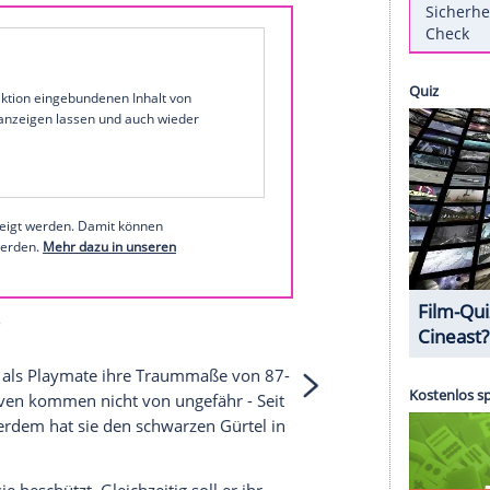
 sie zwölf Jahre alt war davon einmal Playmate zu
nischen Ausgabe des Männermagazins auf dem
ie deutschen Männer in den Genuss ihren
stagram
1 von 72
 unserer Redaktion eingebundenen Inhalt von
t einem Klick anzeigen lassen und auch wieder