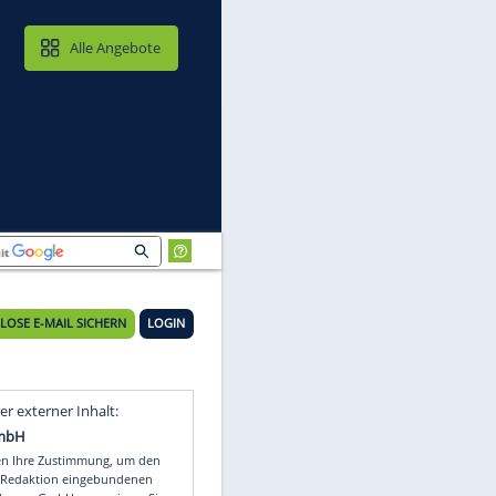
MAIL & CLOUD
Alle Angebote
KOSTENLOSE E-MAIL SICHERN
LOGIN
Video
Empfohlener externer Inhalt: