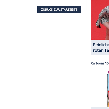
Dezember-Playmate Chiara Arrighi in unserer
serer Redaktion eingebundenen Inhalt von Glomex GmbH
nzeigen lassen und auch wieder deaktivieren.
halte angezeigt werden. Damit können personenbezogene
r dazu in unseren Datenschutzhinweisen.
yboy.de