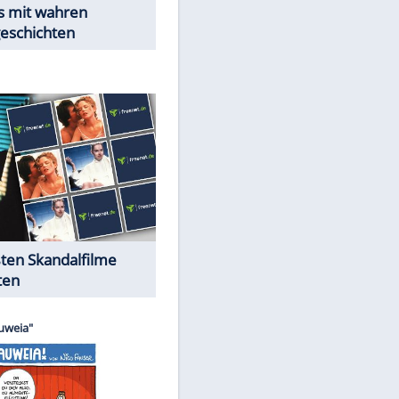
EITE
Peinliche Auftritte auf dem
roten Teppich
Cartoons "Das Wahre Leben"