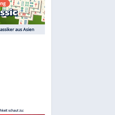
Film-Quiz: Bist Du ein
Cineast?
Kostenlos spielen