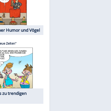
Cartoons mit wahren
Lebensgeschichten
Memo-Spiel