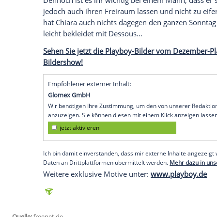
jetzt aktivieren
Ich bin damit einverstanden, dass mir extern
personenbezogene Daten an Drittplattformen
Datenschutzhinweisen.
In der Dezember-Ausgabe des Playboys 
56-86, bei einer Größe von 168 cm. Ihre
sie 13 Jahre alt ist tanzt die hübsche It
der Kampfsportart Taekwondo.
Dennoch ist es ihr wichtig bei einem Mann,
jedoch auch ihren Freiraum lassen und ni
hat
Chiara
auch nichts dagegen den ganze