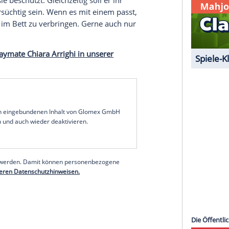
e Inhalte angezeigt werden. Damit können
 übermittelt werden.
Mehr dazu in unseren
1 von 72
zeigt
Chiara
als Playmate ihre Traummaße von 87-
 heißen Kurven kommen nicht von ungefähr - Seit
alienerin. Außerdem hat sie den schwarzen Gürtel in
 dass er sie beschützt. Gleichzeitig soll er ihr
cht zu eifersüchtig sein. Wenn es mit einem passt,
n Sonntag im Bett zu verbringen. Gerne auch nur