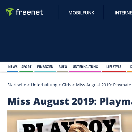
MOBILFUNK
NEWS
SPORT
FINANZEN
AUTO
UNTERHALTUNG
L
Startseite
>
Unterhaltung
>
Girls
>
Miss August 2019
Miss August 2019: P