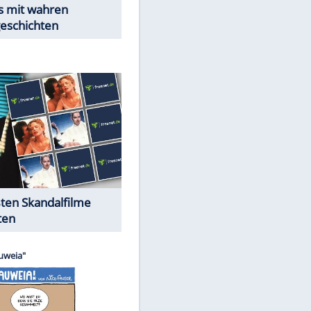
Peinliche Auftritte auf dem
roten Teppich
Cartoons "Das Wahre Leben"