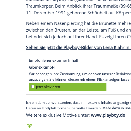
Träume werden wahr
Lena Klahr
aus
Braunschweig
hat schon l
sie im letzten Herbst einen Aufruf auf P
"Horror Nights" im
Europa
Park Rust entd
spontan teilgenommen und prompt ein 
Liebe für
Körperschmuck
Auch wenn
Lena Klahr
es liebt sich, zu A
die aktuelle Playboy-Ausgabe alle Hüllen 
Traumkörper. Beim Anblick ihrer Traumma
11. Dezember 1991 geborene Schönheit
Neben einem Nasenpiercing hat die Brün
zwischen den Brüsten, an der Leiste, am 
befindet sich jedoch auf ihrer Hand. Es z