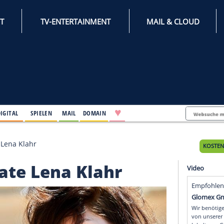
INTERNET
TV-ENTERTAINMENT
♥
IFESTYLE
DIGITAL
SPIELEN
MAIL
DOMAIN
: Playmate Lena Klahr
laymate Lena Klahr