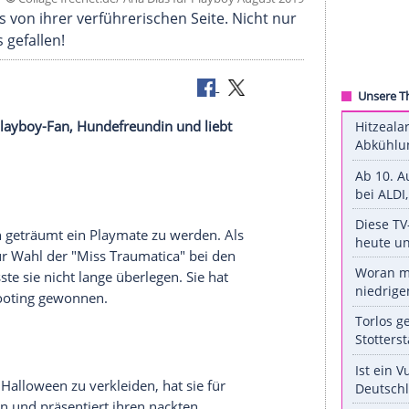
©
Collage freenet.de/ Ana Dias für Playboy Augu
es Playboys von ihrer verführerischen Seite. Nicht
dürfte das gefallen!
 absoluter Playboy-Fan, Hundefreundin und liebt