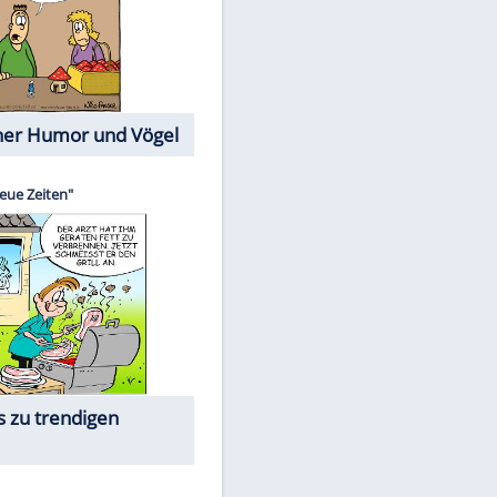
Cartoons mit wahren
Lebensgeschichten
Memo-Spiel