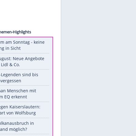
st 2019
 nur
Unsere Themen-Highlights
Hitzealarm am Sonntag - keine
Abkühlung in Sicht
Ab 10. August: Neue Angebote
bei ALDI, Lidl & Co.