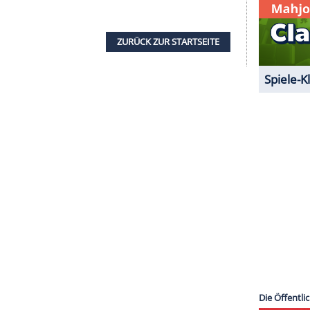
na Klahr in unserer Bildershow!
serer Redaktion eingebundenen Inhalt von Glomex GmbH
nzeigen lassen und auch wieder deaktivieren.
halte angezeigt werden. Damit können personenbezogene
r dazu in unseren Datenschutzhinweisen.
yboy.de
ZURÜCK ZUR STARTS