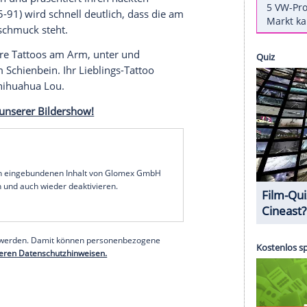
ange davon geträumt ein Playmate zu werden. Als
layboy.de, zur Wahl der "Miss Traumatica" bei den
eckte, musste sie nicht lange überlegen. Sie hat
Playboy-Shooting gewonnen.
nlässen wie Halloween zu verkleiden, hat sie für
fallen lassen und präsentiert ihren nackten
ße (89-65-91) wird schnell deutlich, dass die am
 auf
Körperschmuck
steht.
ette mehrere Tattoos am Arm, unter und
Fuß und am Schienbein. Ihr Lieblings-Tattoo
eigt ihren Chihuahua Lou.