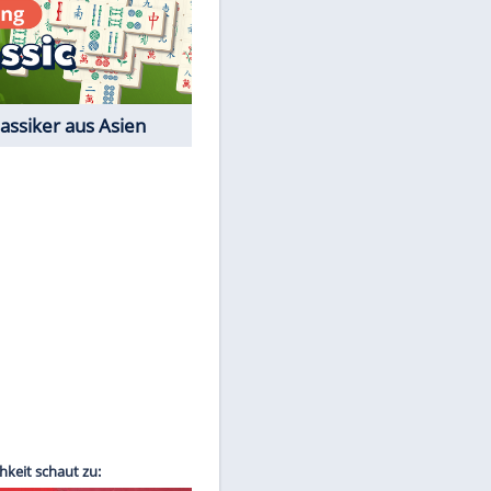
Film-Quiz: Bist Du ein
Cineast?
Kostenlos spielen
EITE