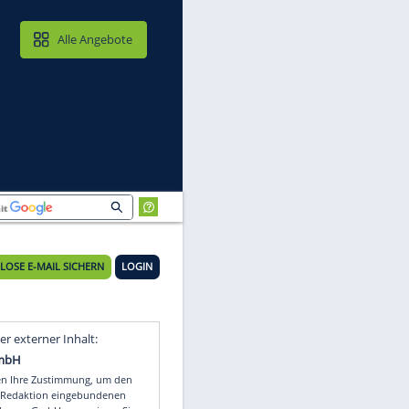
MAIL & CLOUD
Alle Angebote
KOSTENLOSE E-MAIL SICHERN
LOGIN
Video
Empfohlener externer Inhalt: