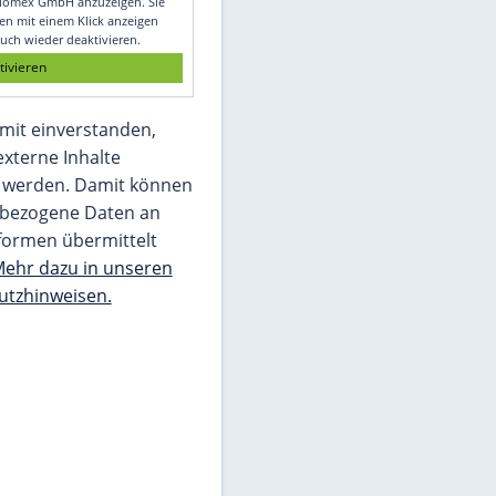
Glomex GmbH
Wir benötigen Ihre Zustimmung, um den
von unserer Redaktion eingebundenen
Inhalt von Glomex GmbH anzuzeigen. Sie
können diesen mit einem Klick anzeigen
lassen und auch wieder deaktivieren.
jetzt aktivieren
Ich bin damit einverstanden,
dass mir externe Inhalte
angezeigt werden. Damit können
personenbezogene Daten an
Drittplattformen übermittelt
werden.
Mehr dazu in unseren
Datenschutzhinweisen.