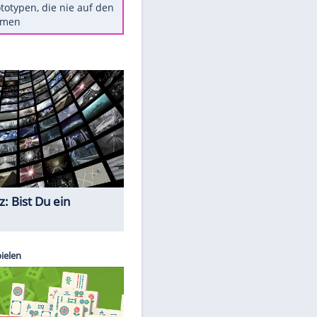
Diese TV-Legenden sind bis
heute unvergessen
Woran man Menschen mit
niedrigem EQ erkennt
Torlos gegen Kaiserslautern:
Stotterstart von Wolfsburg
Ist ein Vulkanausbruch in
Deutschland möglich?
5 VW-Prototypen, die nie auf den
Markt kamen
Quiz