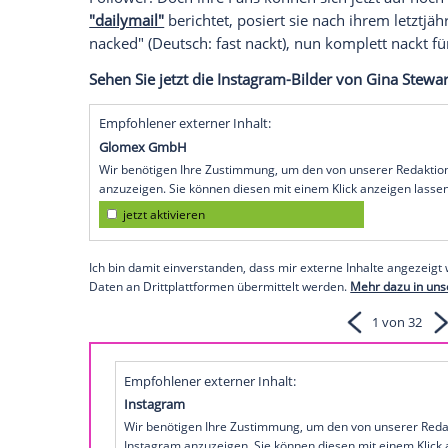
Aufmerksamkeit, als sie im Finale zur W
Zu diesem Zeitpunkt war die sexy Blondin
Großmutter. Dennoch ließ
Stewart
zahlre
Schönheitswettbewerb alt aussehen. In
D
der Welt" gekürt.
Die heißeste Oma der Welt zieht blank
Auf
Instagram
folgen
Stewart
wegen ihrer
Follower. Doch ihre Fans können sich jet
"dailymail"
berichtet, posiert sie nach ih
nacked" (Deutsch: fast nackt), nun kompl
Sehen Sie jetzt die Instagram-Bilder von
Empfohlener externer Inhalt: