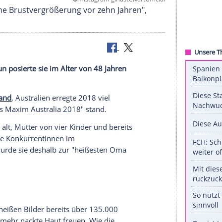
©
Instagram ginastewarto
 "bis auf eine Brustvergrößerung vor zehn Jahren"
er Welt". Nun posierte sie im Alter von 48 Jahren
in
Queensland
,
Australien
erregte 2018 viel