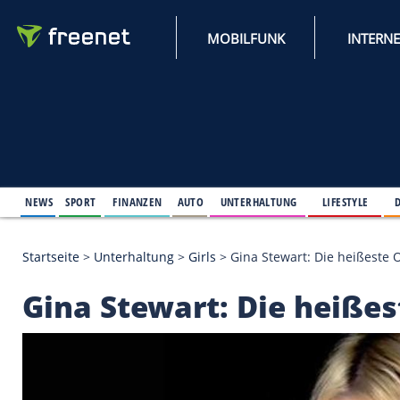
MOBILFUNK
NEWS
SPORT
FINANZEN
AUTO
UNTERHALTUNG
L
Startseite
>
Unterhaltung
>
Girls
>
Gina Stewart: Di
Gina Stewart: Die h