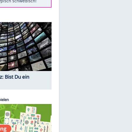
Diese Autos haben uns verlassen
FCH: Schmidt lässt Zukunft
weiter offen
Mit diesen Tricks wird der Grill
ruckzuck sauber
So nutzt man alte Smartphones
sinnvoll
Das ist typisch schwedisch!
Quiz