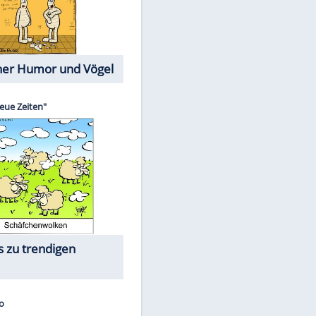
Cartoons mit wahren
Lebensgeschichten
Memo-Spiel
Die größten Skandalfilme