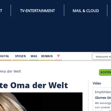
INTERNET
TV-ENTERTAINMENT
♥
IFESTYLE
DIGITAL
SPIELEN
MAIL
DOMAIN
e heißeste Oma der Welt
eißeste Oma der Welt