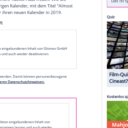
ahl der "Miss Maxim Australia 2018" stand.
e 47 Jahre alt, Mutter von vier Kinder und bereits
iche jüngere Konkurrentinnen im
änemark
wurde sie deshalb zur "heißesten Oma
 verboten heißen Bilder bereits über 135.000
zt auf noch mehr nackte Haut freuen. Wie die
rem letztjährigen Kalender, mit dem Titel "Almost
ett nackt für ihren neuen Kalender in 2019.
Gina Stewart
: