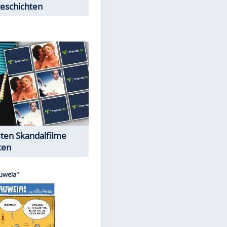
Peinliche Auftritte auf dem
roten Teppich
Cartoons "Das Wahre Leben"