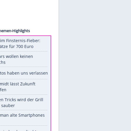
fficial
,
Unsere Themen-Highlights
Spanien im Finsternis-Fieber:
Balkonplätze für 700 Euro
Diese Stars wollen keinen
Nachwuchs