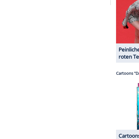
e Inhalte angezeigt werden. Damit können
 übermittelt werden.
Mehr dazu in unseren
1 von 32
utter-Granate an, lediglich einmal ihrer
holfen zu haben: "Der einzige kosmetische Eingriff
ren. Ich benutze kein Botox oder irgendwelche
n in Würde altern sollte."
ZURÜCK ZUR STARTS