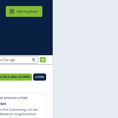
MAIL & CLOUD
Alle Angebote
KOSTENLOSE E-MAIL SICHERN
LOGIN
Video
Empfohlener externer Inhalt: