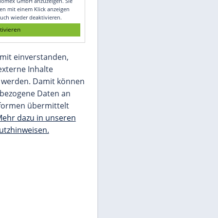
Glomex GmbH
Wir benötigen Ihre Zustimmung, um den
von unserer Redaktion eingebundenen
Inhalt von Glomex GmbH anzuzeigen. Sie
können diesen mit einem Klick anzeigen
lassen und auch wieder deaktivieren.
jetzt aktivieren
Ich bin damit einverstanden,
dass mir externe Inhalte
angezeigt werden. Damit können
personenbezogene Daten an
Drittplattformen übermittelt
werden.
Mehr dazu in unseren
Datenschutzhinweisen.