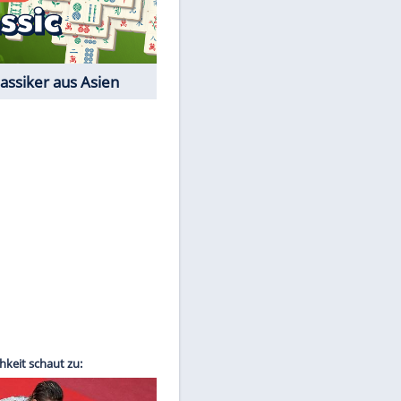
Film-Quiz: Bist Du ein
Cineast?
Kostenlos spielen