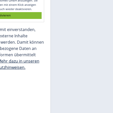
Glomex GmbH
Wir benötigen Ihre Zustimmung, um den
von unserer Redaktion eingebundenen
Inhalt von Glomex GmbH anzuzeigen. Sie
können diesen mit einem Klick anzeigen
lassen und auch wieder deaktivieren.
jetzt aktivieren
Ich bin damit einverstanden,
dass mir externe Inhalte
angezeigt werden. Damit können
personenbezogene Daten an
Drittplattformen übermittelt
werden.
Mehr dazu in unseren
Datenschutzhinweisen.