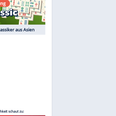
Film-Quiz: Bist Du ein
Cineast?
Kostenlos spielen