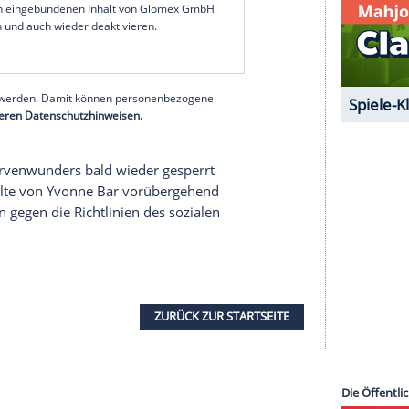
e operierten XXL-Lippen.
rlaubt
-Körbchen aufgepumpten Brüsten trägt sie einen
h ihre Nippel abzeichnen. Ein deutliches Vergehen
werkes
Instagram
.
kte Tatsachen erlaubt, die sich den Begriffen
en. Das anrüchige Foto der 27-jährigen
Yvonne
hützten Bereiche zu fallen.
serer Redaktion eingebundenen Inhalt von Glomex GmbH
nzeigen lassen und auch wieder deaktivieren.