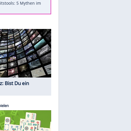
Was bei der Vogelfütterung
wirklich sinnvoll ist
"Infanti-No Go": Pressestimmen
zum Verbleib des FIFA-Chefs
Im Zeitraffer: Die Entwicklung
des Lenkrades
Lebensmittel, die nicht schlecht
werden
Sicherheitstools: 5 Mythen im
Check
Quiz