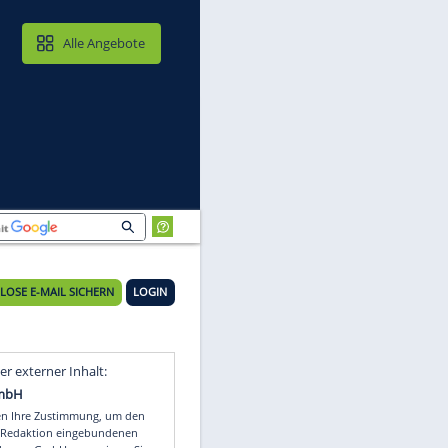
MAIL & CLOUD
Alle Angebote
KOSTENLOSE E-MAIL SICHERN
LOGIN
Video
Empfohlener externer Inhalt: