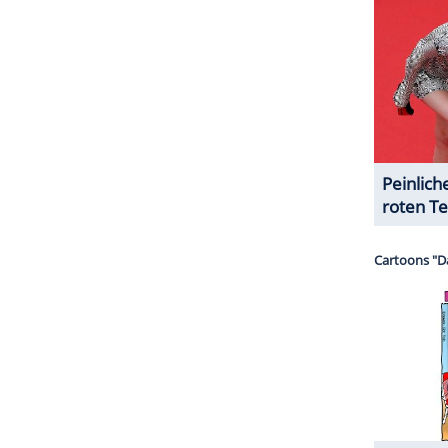
halte angezeigt werden. Damit können personenbezogene
r dazu in unseren Datenschutzhinweisen.
ount des Kurvenwunders bald wieder gesperrt
stagram-Inhalte von
Yvonne Bar
vorübergehend
ziten Inhalten gegen die Richtlinien des sozialen
ZURÜCK ZUR STARTS