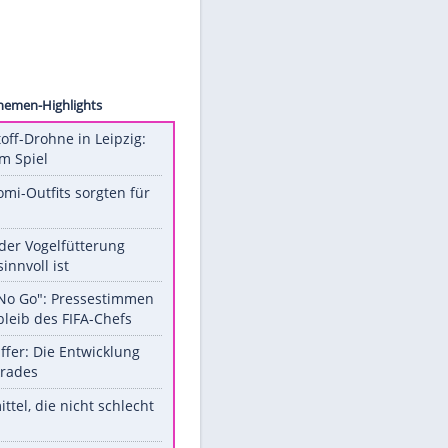
ne Bar
Unsere Themen-Highlights
Sprengstoff-Drohne in Leipzig:
Semtex im Spiel
Diese Promi-Outfits sorgten für
Aufruhr!