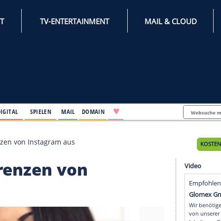
INTERNET
TV-ENTERTAINMENT
♥
IFESTYLE
DIGITAL
SPIELEN
MAIL
DOMAIN
zt die Grenzen von Instagram aus
ie Grenzen von