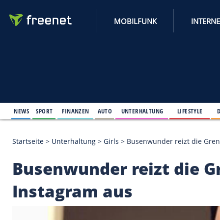
MOBILFUNK
NEWS
SPORT
FINANZEN
AUTO
UNTERHALTUNG
L
Startseite
>
Unterhaltung
>
Girls
>
Busenwunder rei
Busenwunder reizt d