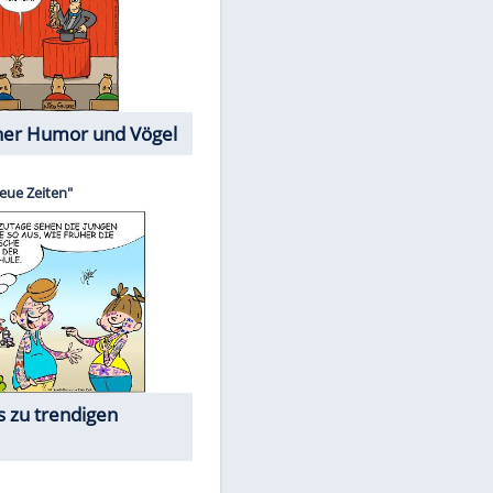
Cartoons mit wahren
Lebensgeschichten
Memo-Spiel