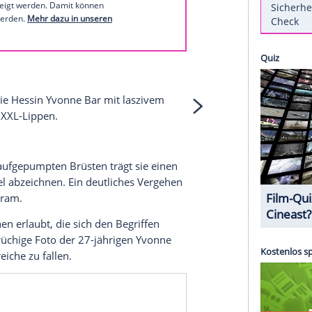
1 von 60
 unserer Redaktion eingebundenen Inhalt von
t einem Klick anzeigen lassen und auch wieder
e Inhalte angezeigt werden. Damit können
 übermittelt werden.
Mehr dazu in unseren
1 von 60
tiert sich die Hessin
Yvonne Bar
mit laszivem