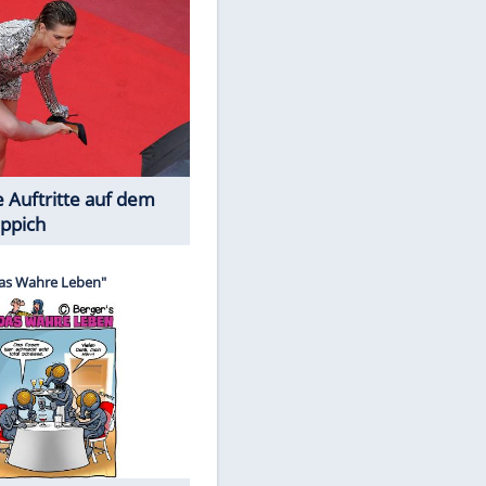
Spiele-Klassiker aus Asien
EITE
Die Öffentlichkeit schaut zu: