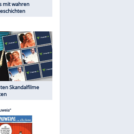
Peinliche Auftritte auf dem
roten Teppich
Cartoons "Das Wahre Leben"