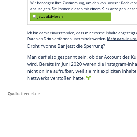
Blick und legt einen Finger zwischen ihr
Busenwunder
zeigt mehr als
Instagram
e
Über ihren vom Schönheits-Doktor auf L
Hauch von nichts, durch den sich deutlic
gegen die Richtlinien des sozialen Netz
Dort sind zwar seit Anfang des Jahres nac
"Gesundheit" oder "Kunst" zuordnen lass
Bar
scheint jedoch nicht unter diese gesc
Empfohlener externer Inhalt:
Glomex GmbH
Wir benötigen Ihre Zustimmung, um den von un
anzuzeigen. Sie können diesen mit einem Klick a
jetzt aktivieren