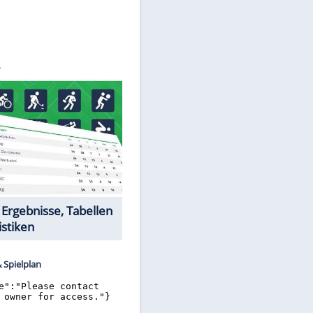
©
SID
Datencenter