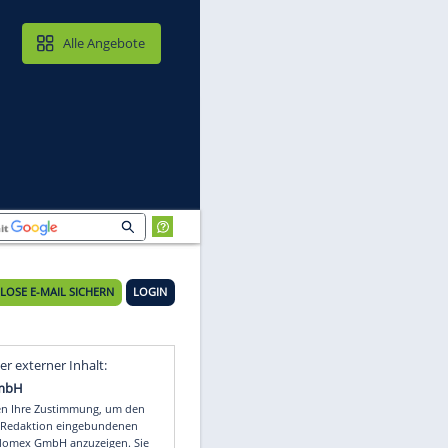
MAIL & CLOUD
Alle Angebote
KOSTENLOSE E-MAIL SICHERN
LOGIN
Video
Empfohlener externer Inhalt: