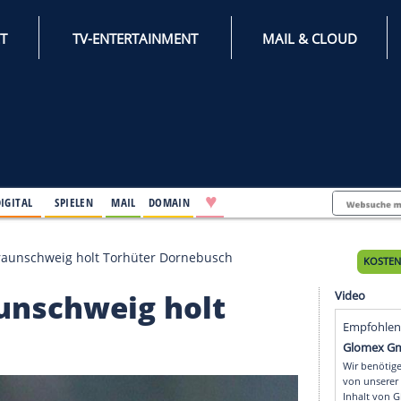
INTERNET
TV-ENTERTAINMENT
♥
IFESTYLE
DIGITAL
SPIELEN
MAIL
DOMAIN
Aufsteiger Braunschweig holt Torhüter Dornebusch
r Braunschweig holt