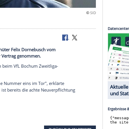
 Dornebusch
weig hat Torhüter Felix Dornebusch vom
is 2022 unter Vertrag genommen.