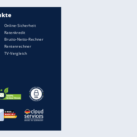
Meistgelesen
"Infanti-No Go":
Pressestimmen zum Verbleib
des FIFA-Chefs
UEFA hält an FIFA-Boykott fest -
CAF hält zu Infantino
Times: Infantino bietet WM-
Finale für Unterstützung
Medien: Infantino ruft FIFA-