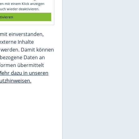
Glomex GmbH
Wir benötigen Ihre Zustimmung, um den
von unserer Redaktion eingebundenen
Inhalt von Glomex GmbH anzuzeigen. Sie
können diesen mit einem Klick anzeigen
lassen und auch wieder deaktivieren.
jetzt aktivieren
Ich bin damit einverstanden,
dass mir externe Inhalte
angezeigt werden. Damit können
personenbezogene Daten an
Drittplattformen übermittelt
werden.
Mehr dazu in unseren
Datenschutzhinweisen.