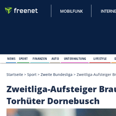
MOBILFUNK
NEWS
SPORT
FINANZEN
AUTO
UNTERHALTUNG
L
Startseite
>
Sport
>
Zweite Bundesliga
>
Zweitliga-
Zweitliga-Aufsteige