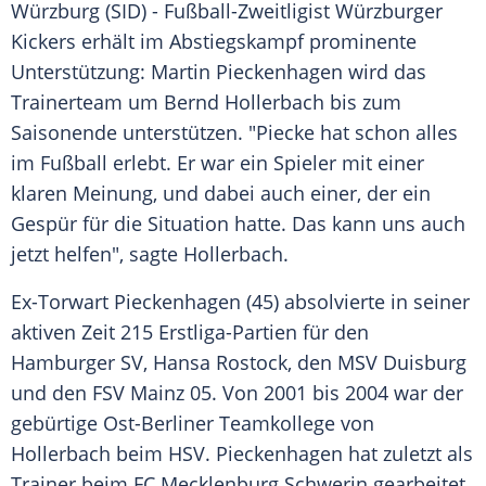
Würzburg (SID) - Fußball-Zweitligist
Würzburger
Kickers
erhält im
Abstiegskampf
prominente
Unterstützung:
Martin Pieckenhagen
wird das
Trainerteam
um
Bernd Hollerbach
bis zum
Saisonende unterstützen. "Piecke hat schon alles
im
Fußball
erlebt. Er war ein Spieler mit einer
klaren Meinung, und dabei auch einer, der ein
Gespür für die Situation hatte. Das kann uns auch
jetzt helfen", sagte
Hollerbach
.
Ex-Torwart
Pieckenhagen
(45) absolvierte in seiner
aktiven Zeit 215 Erstliga-Partien für den
Hamburger SV
,
Hansa Rostock
, den
MSV Duisburg
und den
FSV Mainz 05
. Von 2001 bis 2004 war der
gebürtige Ost-Berliner Teamkollege von
Hollerbach
beim
HSV
.
Pieckenhagen
hat zuletzt als
Trainer beim FC
Mecklenburg
Schwerin gearbeitet.