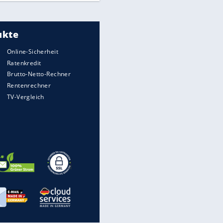
Meistgelesen
"Infanti-No Go":
Pressestimmen zum Verbleib
des FIFA-Chefs
UEFA hält an FIFA-Boykott fest -
CAF hält zu Infantino
Times: Infantino bietet WM-
Finale für Unterstützung
Medien: Infantino ruft FIFA-