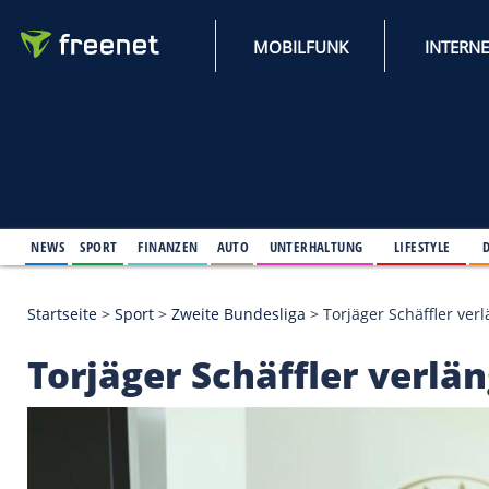
MOBILFUNK
NEWS
SPORT
FINANZEN
AUTO
UNTERHALTUNG
L
Startseite
>
Sport
>
Zweite Bundesliga
>
Torjäger Sc
Torjäger Schäffler 