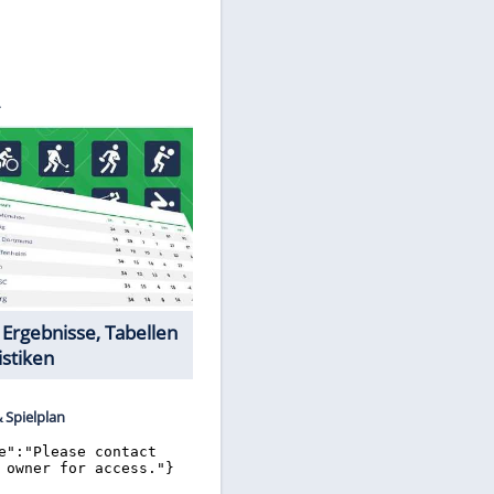
©
SID
Datencenter