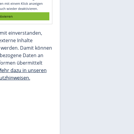
Glomex GmbH
Wir benötigen Ihre Zustimmung, um den
von unserer Redaktion eingebundenen
Inhalt von Glomex GmbH anzuzeigen. Sie
können diesen mit einem Klick anzeigen
lassen und auch wieder deaktivieren.
jetzt aktivieren
Ich bin damit einverstanden,
dass mir externe Inhalte
angezeigt werden. Damit können
personenbezogene Daten an
Drittplattformen übermittelt
werden.
Mehr dazu in unseren
Datenschutzhinweisen.