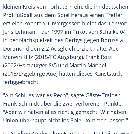
kleinen Kreis von Torhütern ein, die im deutschen
Profifußball aus dem Spiel heraus einen Treffer
erzielen konnten. Unvergessen bleibt das Tor von
Jens Lehmann
, der 1997 im Trikot von
Schalke 04
in der Nachspielzeit des Derbys gegen
Borussia
Dortmund
den 2:2-Ausgleich erzielt hatte. Auch
Marwin Hitz
(2015/
FC Augsburg
),
Frank Rost
(2002/
Hamburger SV
) und
Martin Männel
(2015/
Erzgebirge Aue
) hatten dieses Kunststück
fertiggebracht.
"Am Schluss war es Pech", sagte Gäste-Trainer
Frank Schmidt über die zwei verlorenen Punkte:
"Aber wir haben alles richtig gemacht. Wir haben
Union
überhaupt nicht ins Spiel kommen lassen."
Im Stadion An der alten Försterei hatte
Union
zwar