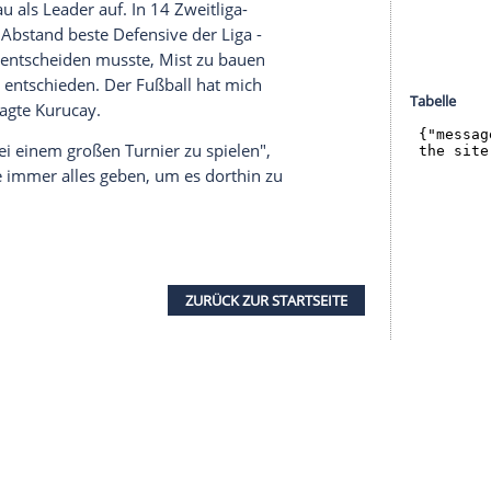
halte angezeigt werden. Damit können personenbezogene
r dazu in unseren Datenschutzhinweisen.
i seinen Eltern, die einst als türkische
 "Die leben immer noch dort. Es gibt viele
ige meiner Freunde sitzen im Gefängnis", sagte
einen schlechten Ruf gehabt. "In Dänemark war ich
tt mir zu helfen, wurde von vielen Leuten verbal
or 50 Zuschauern gespielt, kaum ein Klub wollte
 türkischer Junioren-Nationalspieler sogar den
ommen hatte, um sich im Profifußball zu
i Königsblau als Leader auf. In 14 Zweitliga-
t S04 die mit Abstand beste Defensive der Liga -
"Als ich mich entscheiden musste, Mist zu bauen