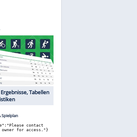
ro/SID
Datencenter