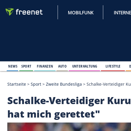
MOBILFUNK
NEWS
SPORT
FINANZEN
AUTO
UNTERHALTUNG
L
Startseite
>
Sport
>
Zweite Bundesliga
>
Schalke-Ver
Schalke-Verteidiger