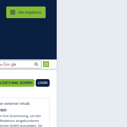
MAIL & CLOUD
Alle Angebote
KOSTENLOSE E-MAIL SICHERN
LOGIN
Video
Empfohlener externer Inhalt: