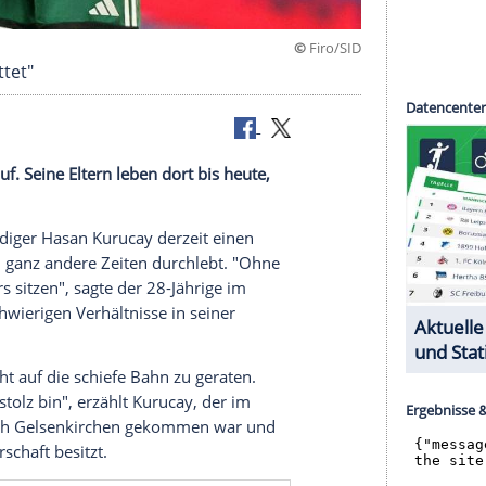
©
Fi
 mich gerettet"
ltnissen auf. Seine Eltern leben dort bis heute,
efängnis.
rlebt Verteidiger Hasan Kurucay derzeit einen