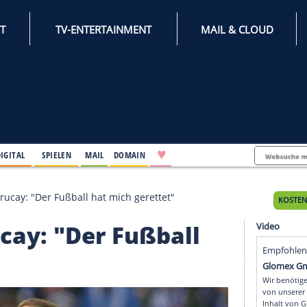
INTERNET
TV-ENTERTAINMENT
♥
IFESTYLE
DIGITAL
SPIELEN
MAIL
DOMAIN
teidiger Kurucay: "Der Fußball hat mich gerettet"
 Kurucay: "Der Fußball