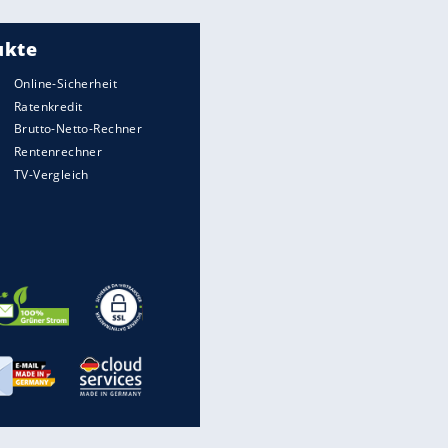
Meistgelesen
"Infanti-No Go":
Pressestimmen zum Verbleib
des FIFA-Chefs
Matthäus über Infantino:
"Nicht mehr mein Fußball"
Times: Infantino bietet WM-
Finale für Unterstützung
UEFA hält an FIFA-Boykott fest -