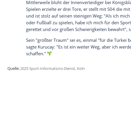
Ich bin damit einverstanden, dass mir externe In
Daten an Drittplattformen übermittelt werden.
Meh
Bis zu seinem 18. Lebensjahr wohnte er be
Gastarbeiter nach Odense gezogen waren.
Verlockungen, viel Kriminalität, [...] ein
Kurucay.
Zu seinen Jugendzeiten habe er deshalb 
das Ghetto-Kind, das Probleme macht. Sta
auf mich eingeprügelt. Ich habe damals v
mich noch haben", sagte Kurucay, der als
Umweg über die dritte dänische Liga gen
etablieren.
Mittlerweile blüht der Innenverteidiger be
Spielen erzielte er drei Tore, er stellt mi
und ist stolz auf seinen steinigen Weg: 