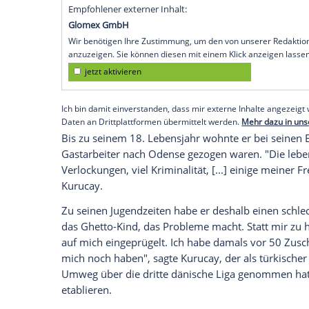
Höhenflug - der gebürtige Däne hat aber
den Fußball würde ich vielleicht heute g
WAZ-Interview und sprach anschließend ü
Kindheit im dänischen Odense.
"Dort, wo ich aufgewachsen bin, ist es sc
Auch ich habe damals Dinge getan, auf die
Sommer vom belgischen Erstligisten O
neben der dänischen auch die türkische S
Empfohlener externer Inhalt:
Glomex GmbH
Wir benötigen Ihre Zustimmung, um den von un
anzuzeigen. Sie können diesen mit einem Klick a
jetzt aktivieren