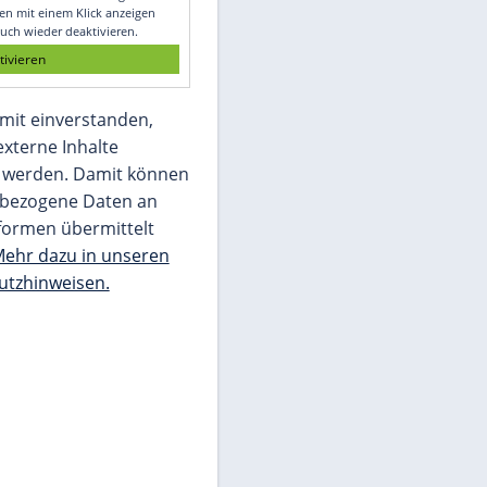
Glomex GmbH
Wir benötigen Ihre Zustimmung, um den
von unserer Redaktion eingebundenen
Inhalt von Glomex GmbH anzuzeigen. Sie
können diesen mit einem Klick anzeigen
lassen und auch wieder deaktivieren.
jetzt aktivieren
Ich bin damit einverstanden,
dass mir externe Inhalte
angezeigt werden. Damit können
personenbezogene Daten an
Drittplattformen übermittelt
werden.
Mehr dazu in unseren
Datenschutzhinweisen.