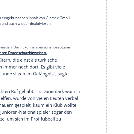
 auch schon ganz andere Zeiten durchlebt. "Ohne
anz woanders sitzen", sagte der 28-Jährige im
ber die schwierigen Verhältnisse in seiner
hwierig, nicht auf die schiefe Bahn zu geraten.
 ich nicht stolz bin", erzählt Kurucay, der im
H Leuven nach Gelsenkirchen gekommen war und
taatsbürgerschaft besitzt.
serer Redaktion eingebundenen Inhalt von Glomex GmbH
nzeigen lassen und auch wieder deaktivieren.