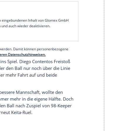
unterlagen die Lilien, die in der vergangenen
ben, 2:3 (1:2). Matchwinner aufseiten von
-Ruel
, der in seinem ersten Liga-Auftritt für den
 Zuschauern zunächst in Führung gebracht (19.)
, Handelfmeter nach Videobeweis/ 74.).
Tim Starke
tie begann zunächst eher schleppend, nach kurzer
ter aber leichte Vorteile und drängten nach der
serer Redaktion eingebundenen Inhalt von Glomex GmbH
nzeigen lassen und auch wieder deaktivieren.