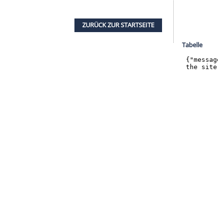
halte angezeigt werden. Damit können personenbezogene
r dazu in unseren Datenschutzhinweisen.
SVS zurück ins Spiel.
Diego Contentos
Freistoß
eita-Ruel
, der den Ball nur noch über die Linie
Partie immer mehr Fahrt auf und beide
iten.
stadt die bessere Mannschaft, wollte den
ndhäuser immer mehr in die eigene Hälfte. Doch
eiffer, der den Ball nach Zuspiel von 98-Keeper
te, nutzte erneut
Keita-Ruel
.
ZURÜCK ZUR STARTS