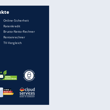
Meistgelesen
"Infanti-No Go":
Pressestimmen zum Verbleib
des FIFA-Chefs
UEFA hält an FIFA-Boykott fest -
CAF hält zu Infantino
Matthäus über Infantino:
"Nicht mehr mein Fußball"
Times: Infantino bietet WM-