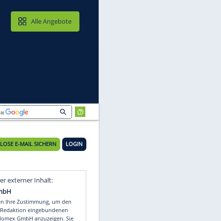
MAIL & CLOUD
Alle Angebote
KOSTENLOSE E-MAIL SICHERN
LOGIN
Video
Empfohlener externer Inhalt: