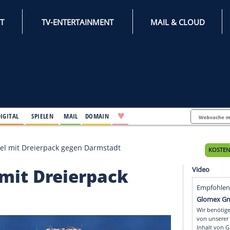
INTERNET
TV-ENTERTAINMENT
♥
IFESTYLE
DIGITAL
SPIELEN
MAIL
DOMAIN
s Keita-Ruel mit Dreierpack gegen Darmstadt
uel mit Dreierpack