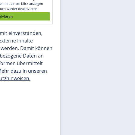
Glomex GmbH
Wir benötigen Ihre Zustimmung, um den
von unserer Redaktion eingebundenen
Inhalt von Glomex GmbH anzuzeigen. Sie
können diesen mit einem Klick anzeigen
lassen und auch wieder deaktivieren.
jetzt aktivieren
Ich bin damit einverstanden,
dass mir externe Inhalte
angezeigt werden. Damit können
personenbezogene Daten an
Drittplattformen übermittelt
werden.
Mehr dazu in unseren
Datenschutzhinweisen.