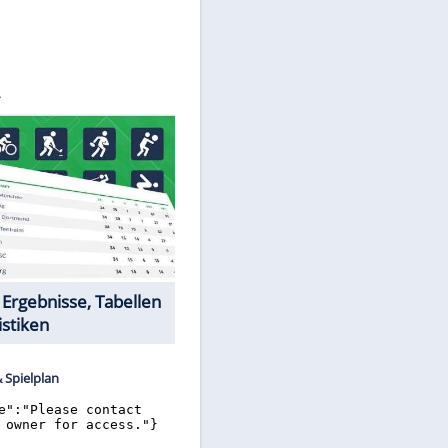
©
SID
Datencenter