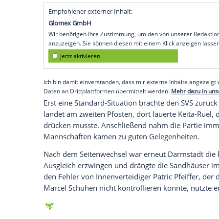
Sandhausen
(SID) - Beim
SV Sandhausen
Saison noch um den Aufstieg gekämpft ha
Sandhausen
war Neuzugang
Daniel Keita
SVS drei Tore erzielte.
Mathias Honsak hatte die Lilien vor 754
ehe
Keita-Ruel
die Partie drehte (29./38.
(90.+3) sorgte für den Endstand. Die Par
Anlaufphase erspielten sich die Darmstäd
Führung auf den zweiten Treffer.
Empfohlener externer Inhalt:
Glomex GmbH
Wir benötigen Ihre Zustimmung, um den von un
anzuzeigen. Sie können diesen mit einem Klick a
jetzt aktivieren