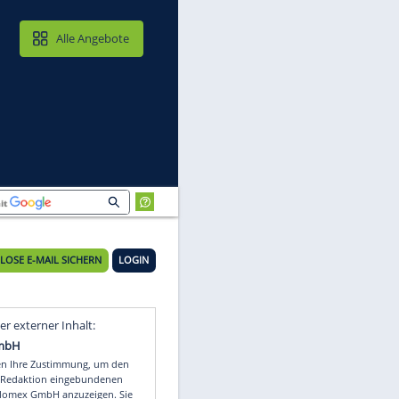
MAIL & CLOUD
Alle Angebote
KOSTENLOSE E-MAIL SICHERN
LOGIN
Video
Empfohlener externer Inhalt: