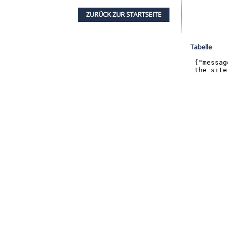
halte angezeigt werden. Damit können personenbezogene
r dazu in unseren Datenschutzhinweisen.
 dem
HSV
sammelte
Diekmeier
viel
Erfahrung
im
tigen Situation absolut nicht zu verachten", sagte
ch derweil mit
Sandhausen
auf eine
 zum Regionalligisten
SV Waldhof Mannheim
.
ZURÜCK ZUR STARTS