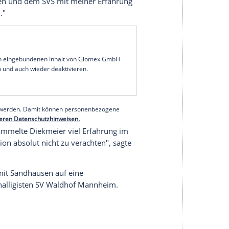
ahr
Arbeitslosigkeit
hat
Dennis Diekmeier
(29)
rteidiger
erhält beim Fußball-Zweitligisten
SV
seinem ersten
Pflichtspiel
für den Tabellen-15.
em Ex-Klub auflaufen - am 30. Januar empfängt
iekmeier
im vergangenen Sommer keinen neuen
r seitdem vereinslos. "Die guten Gespräche mit
tlichen des Vereins haben in mir eine große
twald geweckt", sagte
Diekmeier
nun: "Ich möchte
eam integrieren und dem SVS mit meiner
Erfahrung
 Liga helfen."
serer Redaktion eingebundenen Inhalt von Glomex GmbH
nzeigen lassen und auch wieder deaktivieren.