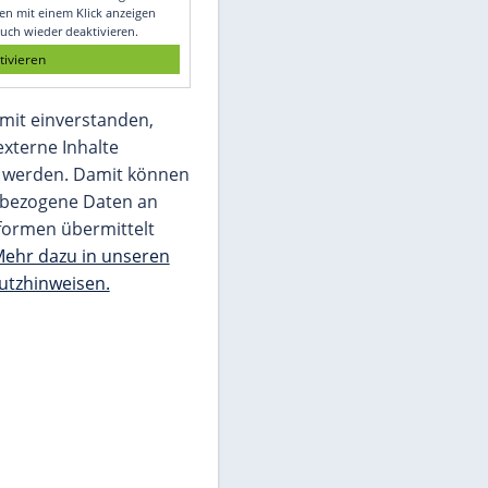
Glomex GmbH
Wir benötigen Ihre Zustimmung, um den
von unserer Redaktion eingebundenen
Inhalt von Glomex GmbH anzuzeigen. Sie
können diesen mit einem Klick anzeigen
lassen und auch wieder deaktivieren.
jetzt aktivieren
Ich bin damit einverstanden,
dass mir externe Inhalte
angezeigt werden. Damit können
personenbezogene Daten an
Drittplattformen übermittelt
werden.
Mehr dazu in unseren
Datenschutzhinweisen.