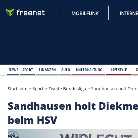
MOBILFUNK
NEWS
SPORT
FINANZEN
AUTO
UNTERHALTUNG
L
Startseite
>
Sport
>
Zweite Bundesliga
>
Sandhausen
Sandhausen holt Die