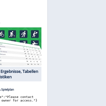
©
SID
Datencenter