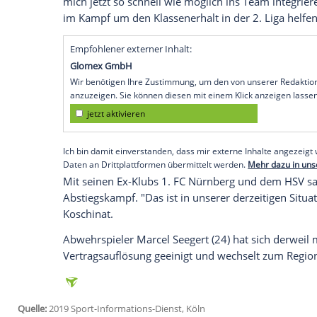
Sandhausen (SID) - Nach einem halben J
einen neuen
Klub
gefunden: Der
Rechtsve
Sandhausen
einen
Vertrag
bis 2020. Zu 
könnte
Diekmeier
ausgerechnet bei sein
der Hamburger
SV Sandhausen
.
Nach zuvor acht Jahren beim
HSV
hatte
D
Vertrag
mehr an der Elbe erhalten und wa
Trainer
Uwe Koschinat
und den Verantwor
Vorfreude auf die neue Aufgabe am Hard
mich jetzt so schnell wie möglich ins T
im Kampf um den
Klassenerhalt
in der 2.
Empfohlener externer Inhalt:
Glomex GmbH
Wir benötigen Ihre Zustimmung, um den von un
anzuzeigen. Sie können diesen mit einem Klick a