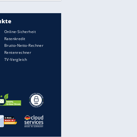
Meistgelesen
"Infanti-No Go":
Pressestimmen zum Verbleib
des FIFA-Chefs
UEFA hält an FIFA-Boykott fest -
CAF hält zu Infantino
Times: Infantino bietet WM-
Finale für Unterstützung
Medien: Infantino ruft FIFA-