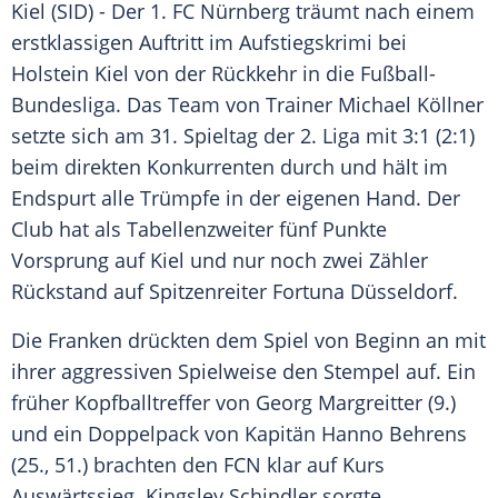
Kiel (SID) - Der
1. FC Nürnberg
träumt nach einem
erstklassigen Auftritt im
Aufstiegskrimi
bei
Holstein Kiel
von der Rückkehr in die
Fußball-
Bundesliga
. Das Team von Trainer
Michael Köllner
setzte sich am 31. Spieltag der 2. Liga mit 3:1 (2:1)
beim direkten Konkurrenten durch und hält im
Endspurt alle Trümpfe in der eigenen Hand. Der
Club hat als Tabellenzweiter fünf Punkte
Vorsprung auf Kiel und nur noch zwei Zähler
Rückstand auf Spitzenreiter
Fortuna Düsseldorf
.
Die Franken drückten dem Spiel von Beginn an mit
ihrer aggressiven Spielweise den Stempel auf. Ein
früher Kopfballtreffer von
Georg Margreitter
(9.)
und ein Doppelpack von Kapitän
Hanno Behrens
(25., 51.) brachten den FCN klar auf Kurs
Auswärtssieg.
Kingsley Schindler
sorgte