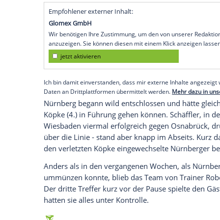
Osnabrück
(SID) - Die effizienten Frank
verdient mit 4:1 (2:0) und feierten ihren
Tabelle sprang
Nürnberg
mit nun zehn Pu
Zählern und verpasste die Rückkehr auf 
Torjäger
Marcel Schäffler
(25.) und
Fabia
Doppelschlag für die frühe Führung der G
auf Konter lauerten.
Osnabrück
bemühte 
aber nicht in Bedrängnis. Stattdessen e
(71.).
Sebastian Kerk
(90.) betrieb per Fo
Empfohlener externer Inhalt:
Glomex GmbH
Wir benötigen Ihre Zustimmung, um den von un
anzuzeigen. Sie können diesen mit einem Klick a
jetzt aktivieren