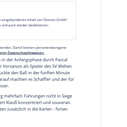
en gewannen zum Abschluss des achten Spieltags
 ersten Erfolg seit dem 27. September. In der
nkten auf Platz zehn,
Osnabrück
bleibt bei 13
den zweiten Rang.
n Nürnberger
(29.) sorgten mit einem
äste, die sich in der Folge etwas zurückzogen und
sich zwar, brachte die aufmerksamen
Nürnberger
rhöhten Felix Lohkemper (43.) und erneut
Schäffler
ulelfmeter nur noch Ergebniskosmetik.
serer Redaktion eingebundenen Inhalt von Glomex GmbH
nzeigen lassen und auch wieder deaktivieren.