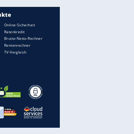
Meistgelesen
"Infanti-No Go":
Pressestimmen zum Verbleib
des FIFA-Chefs
Matthäus über Infantino:
"Nicht mehr mein Fußball"
Times: Infantino bietet WM-
Finale für Unterstützung
UEFA hält an FIFA-Boykott fest -