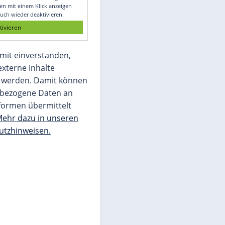
Glomex GmbH
Wir benötigen Ihre Zustimmung, um den
von unserer Redaktion eingebundenen
Inhalt von Glomex GmbH anzuzeigen. Sie
können diesen mit einem Klick anzeigen
lassen und auch wieder deaktivieren.
jetzt aktivieren
Ich bin damit einverstanden,
dass mir externe Inhalte
angezeigt werden. Damit können
personenbezogene Daten an
Drittplattformen übermittelt
werden.
Mehr dazu in unseren
Datenschutzhinweisen.