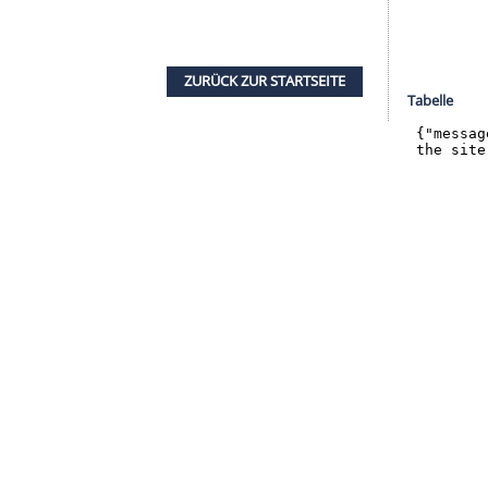
halte angezeigt werden. Damit können personenbezogene
r dazu in unseren Datenschutzhinweisen.
hätte gleich in der Anfangsphase durch
Pascal
äffler
, in der Vorsaison als Spieler des
SV Wehen
nabrück
, drückte den Ball in der fünften Minute
eits. Kurz darauf machten es
Schäffler
und der für
nberger
besser.
als
Nürnberg
mehrfach Führungen nicht in Siege
ainer Robert Klauß konzentriert und souverän.
lte den Gästen zusätzlich in die Karten - fortan