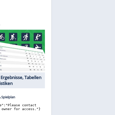
©
SID
Datencenter