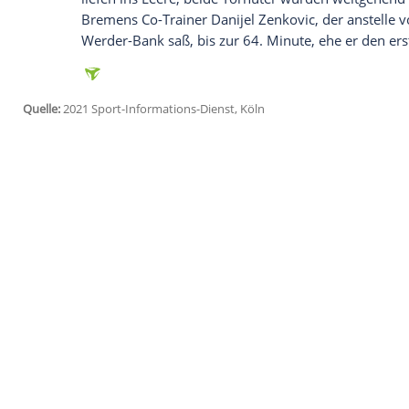
Ich bin damit einverstanden, dass mir externe In
Daten an Drittplattformen übermittelt werden.
Meh
Wenige Stunden vor dem Anpfiff war de
zurückgetreten und kam damit einem Rau
dringenden Verdacht, ein gefälschtes Imp
Raum steht, ist wirklich massiv", erklär
42.000 Zuschauer sahen im ausverkaufte
Halbzeit sehr rustikale Partie. Kampf wa
Terodde
hatte noch die beste Einschussmög
Minute am Pfosten vorbei.
Nach dem Seitenwechsel änderte sich am 
liefen ins Leere, beide Torhüter wurden
Bremens
Co-Trainer Danijel Zenkovic, de
Werder-Bank saß, bis zur 64. Minute, ehe