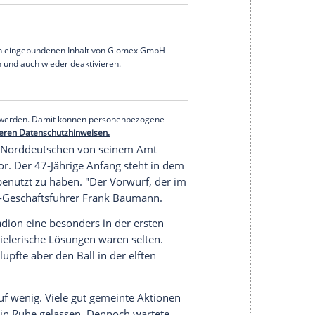
Duell der Bundesliga-Absteiger gegen
Schalke 04
hinaus und verloren im Kampf um die Rückkehr in
n Terodde
, der in der 82. Minute per Kopfball
rzielte und damit zum alleinigen Rekordschützen
 der neunten Minute der Nachspielzeit
einen umstrittenen Foulelfmeter zum Endstand.
serer Redaktion eingebundenen Inhalt von Glomex GmbH
nzeigen lassen und auch wieder deaktivieren.