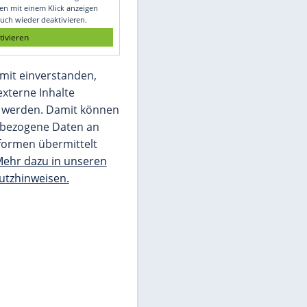
Glomex GmbH
Wir benötigen Ihre Zustimmung, um den
von unserer Redaktion eingebundenen
Inhalt von Glomex GmbH anzuzeigen. Sie
können diesen mit einem Klick anzeigen
lassen und auch wieder deaktivieren.
jetzt aktivieren
Ich bin damit einverstanden,
dass mir externe Inhalte
angezeigt werden. Damit können
personenbezogene Daten an
Drittplattformen übermittelt
werden.
Mehr dazu in unseren
Datenschutzhinweisen.