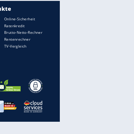
Meistgelesen
Matthäus über Infantino:
"Nicht mehr mein Fußball"
Times: Infantino bietet WM-
Finale für Unterstützung
Medien: Infantino ruft FIFA-
Mitarbeiter zu Krisentreffen
Die spektakulärsten Handball-
Bilder