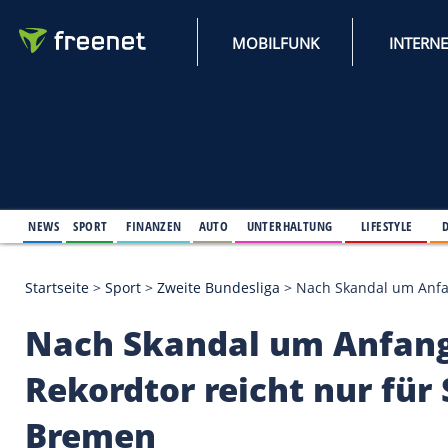
MOBILFUNK
NEWS
SPORT
FINANZEN
AUTO
UNTERHALTUNG
L
Startseite
>
Sport
>
Zweite Bundesliga
>
Nach Skandal 
Nach Skandal um An