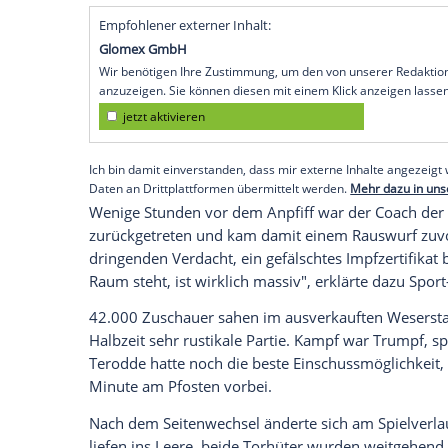
unbeeindruckt gelassen.
Bremen
(SID) - Die Hanseaten kamen im 
über ein 1:1 (0:0)-Unentschieden nicht 
die Erstklassigkeit weiter an Boden.
Torschütze des Tages war zunächst
Simo
seinen insgesamt 154. Zweitligatreffer e
vor
Dieter Schatzschneider
avancierte. In
verwandelte allerdings Niclas Füllkrug 
Empfohlener externer Inhalt:
Glomex GmbH
Wir benötigen Ihre Zustimmung, um den von un
anzuzeigen. Sie können diesen mit einem Klick a
jetzt aktivieren