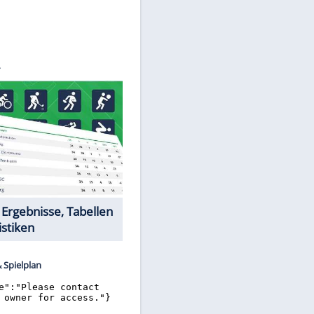
©
SID
Datencenter