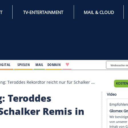
INTERNET
TV-ENTERTAINMENT
♥
IFESTYLE
DIGITAL
SPIELEN
MAIL
DOMAIN
um Anfang: Teroddes Rekordtor reicht nur für Schalker Remis in B
fang: Teroddes