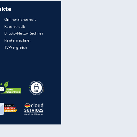
Meistgelesen
Matthäus über Infantino:
"Nicht mehr mein Fußball"
Times: Infantino bietet WM-
Finale für Unterstützung
Medien: Infantino ruft FIFA-
Mitarbeiter zu Krisentreffen
Die spektakulärsten Handball-
Bilder