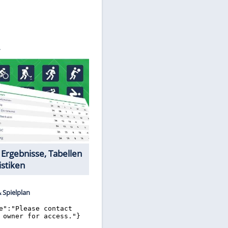
©
SID
Datencenter