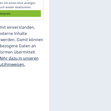
Glomex GmbH
Wir benötigen Ihre Zustimmung, um den
von unserer Redaktion eingebundenen
Inhalt von Glomex GmbH anzuzeigen. Sie
können diesen mit einem Klick anzeigen
lassen und auch wieder deaktivieren.
jetzt aktivieren
Ich bin damit einverstanden,
dass mir externe Inhalte
angezeigt werden. Damit können
personenbezogene Daten an
Drittplattformen übermittelt
werden.
Mehr dazu in unseren
Datenschutzhinweisen.