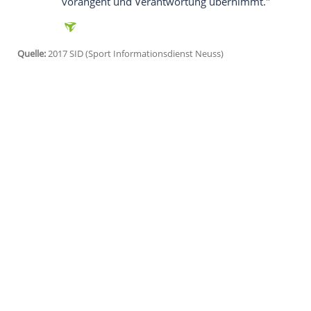
Hamburg (SID) - Fußball-Zweitligist FC
St.
Klassenerhalts
die Weichen für die Zukun
Stammkeeper
Philipp Heerwagen
um ein 
der
Kontrakt
von Mittelfeldmann
Bernd 
bis Juni 2018.
"
Philipp
hat in dieser Saison nicht nur au
die DNA des Klubs verinnerlicht und iden
Vereins", sagte
Sportchef
Andreas Rettig: 
dieser Saison gezeigt, dass er ein Führun
vorangeht und Verantwortung übernimm
Quelle:
2017 SID (Sport Informationsdienst Neuss)