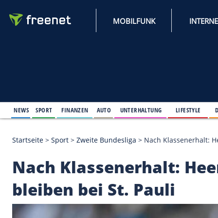
MOBILFUNK
NEWS
SPORT
FINANZEN
AUTO
UNTERHALTUNG
L
Startseite
>
Sport
>
Zweite Bundesliga
>
Nach Klass
Nach Klassenerhalt