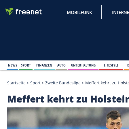
MOBILFUNK
NEWS
SPORT
FINANZEN
AUTO
UNTERHALTUNG
L
Startseite
>
Sport
>
Zweite Bundesliga
>
Meffert keh
Meffert kehrt zu Hol