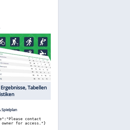
/SID/-
Datencenter