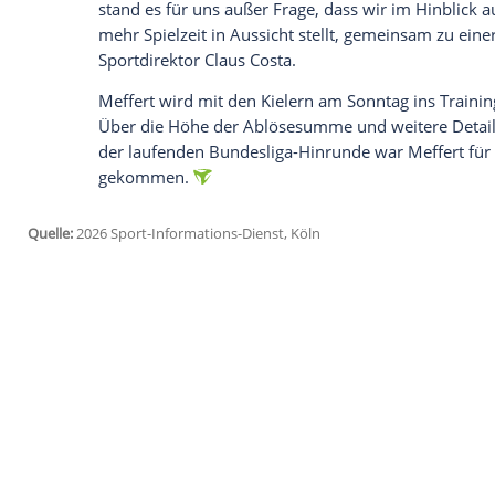
Ich bin damit einverstanden, dass mir externe In
Daten an Drittplattformen übermittelt werden.
Meh
Auch für seinen neuen alten Arbeitgeber
Pflichtspiele bestritt, fand der Mittelfel
"Holstein Kiel ist für mich bis heute ein
zurückzukehren und wieder Teil dieses Um
Kiels Cheftrainer Marcel Rapp, dessen Tea
freute sich über die Rückkehr. "Seine Ba
Mannschaft guttun und unserem Spiel weit
47-Jährige.
Die Verantwortlichen vom HSV verabsch
"Meffo war der Inbegriff von Beständigke
stand es für uns außer Frage, dass wir im
mehr Spielzeit in Aussicht stellt, geme
Sportdirektor Claus Costa.