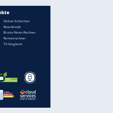
Meistgelesen
"Infanti-No Go":
Pressestimmen zum Verbleib
des FIFA-Chefs
UEFA hält an FIFA-Boykott fest -
CAF hält zu Infantino
Matthäus über Infantino:
"Nicht mehr mein Fußball"
Times: Infantino bietet WM-