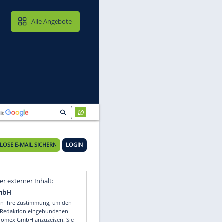
MAIL & CLOUD
Alle Angebote
KOSTENLOSE E-MAIL SICHERN
LOGIN
Video
Empfohlener externer Inhalt: