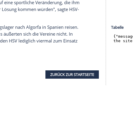
halte angezeigt werden. Damit können personenbezogene
r dazu in unseren Datenschutzhinweisen.
, für den er zwischen 2018 und 2021 bereits 96
dspieler warme Worte in einer Mitteilung der Kieler.
 besonderer Verein. Ich freue mich sehr, nun
felds zu sein", erklärte Meffert.
m derzeit auf dem elften Tabellenplatz rangiert,
llsicherheit und Übersicht werden unserer
ere Struktur und Stabilität verleihen", sagte der
iedeten Meffert mit anerkennenden Worten.
it, Zuverlässigkeit und Teamgeist. Gerade deshalb
 Hinblick auf eine sportliche Veränderung, die ihm
insam zu einer Lösung kommen würden", sagte HSV-