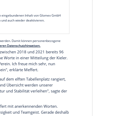
Mittelfeldspieler wechselt mit sofortiger Wirkung
-Holstein. Das gaben die Vereine am Samstag
 sich der gebürtige Kölner für die viereinhalb
n viele Höhepunkte, aber auch Tiefpunkte
 für mich hier sehr besonders gemacht", sagte
le und damit so viele wie für keinen anderen Klub
serer Redaktion eingebundenen Inhalt von Glomex GmbH
nzeigen lassen und auch wieder deaktivieren.