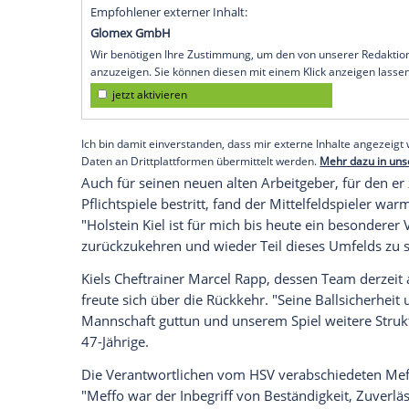
Arbeitgeber Holstein Kiel. Der defensive 
vom HSV zu den Störchen nach Schleswig
bekannt.
In einer Videobotschaft des HSV bedankte
Jahre im Trikot der Rothosen. "Wir habe
zusammen erlebt. Dabei habt ihr die Zeit
Meffert, der für den HSV 146 Pflichtspie
in seiner Laufbahn absolvierte.
Empfohlener externer Inhalt:
Glomex GmbH
Wir benötigen Ihre Zustimmung, um den von un
anzuzeigen. Sie können diesen mit einem Klick a
jetzt aktivieren