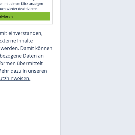
Glomex GmbH
Wir benötigen Ihre Zustimmung, um den
von unserer Redaktion eingebundenen
Inhalt von Glomex GmbH anzuzeigen. Sie
können diesen mit einem Klick anzeigen
lassen und auch wieder deaktivieren.
jetzt aktivieren
Ich bin damit einverstanden,
dass mir externe Inhalte
angezeigt werden. Damit können
personenbezogene Daten an
Drittplattformen übermittelt
werden.
Mehr dazu in unseren
Datenschutzhinweisen.