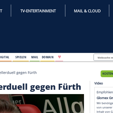
INTERNET
TV-ENTERTAINMENT
♥
IFESTYLE
DIGITAL
SPIELEN
MAIL
DOMAIN
gewinnt Kellerduell gegen Fürth
ellerduell gegen Für