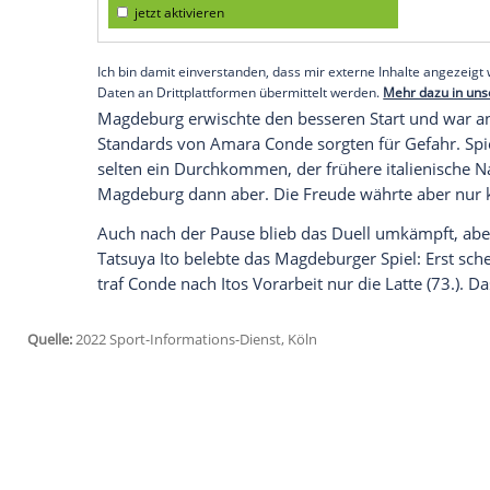
Punkten Schlusslicht.
Nach der Führung durch Debütant Cristian
den Fürthern den schnellen Ausgleich. Mo
Entscheidung.
Empfohlener externer Inhalt:
Glomex GmbH
Wir benötigen Ihre Zustimmung, um den von un
anzuzeigen. Sie können diesen mit einem Klick a
jetzt aktivieren
Ich bin damit einverstanden, dass mir externe In
Daten an Drittplattformen übermittelt werden.
Meh
Magdeburg erwischte den besseren Start
Standards von Amara Conde sorgten für G