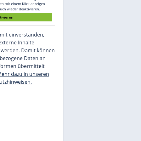
Glomex GmbH
Wir benötigen Ihre Zustimmung, um den
von unserer Redaktion eingebundenen
Inhalt von Glomex GmbH anzuzeigen. Sie
können diesen mit einem Klick anzeigen
lassen und auch wieder deaktivieren.
jetzt aktivieren
Ich bin damit einverstanden,
dass mir externe Inhalte
angezeigt werden. Damit können
personenbezogene Daten an
Drittplattformen übermittelt
werden.
Mehr dazu in unseren
Datenschutzhinweisen.