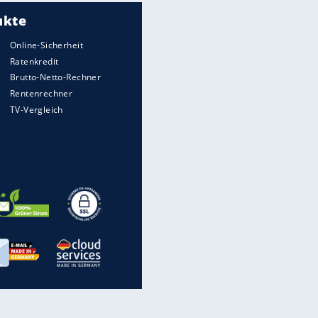
Meistgelesen
Matthäus über Infantino:
"Nicht mehr mein Fußball"
Medien: Infantino ruft FIFA-
Mitarbeiter zu Krisentreffen
Die spektakulärsten Handball-
Bilder
DFB: Ermittlungen im "Fall
Freigang" dauern noch an