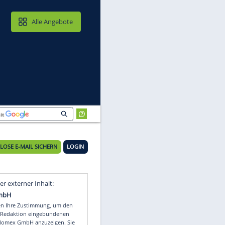
MAIL & CLOUD
Alle Angebote
KOSTENLOSE E-MAIL SICHERN
LOGIN
th
Video
Empfohlener externer Inhalt: