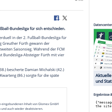
n der 2. Fußball-Bundesliga für sich entschieden.
t das Kellerduell in der 2. Fußball-Bundesliga für
ieglose SpVgg Greuther Fürth gewann der
 feierte den zweiten Saisonsieg. Während der FCM
kletterte, ist Bundesliga-Absteiger Fürth mit vier