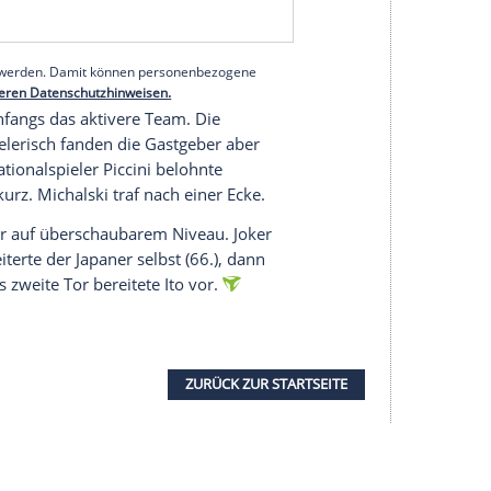
o Piccini (38.) bescherte Damian Michalski (42.)
ritz-Broni Kwarteng (86.) sorgte für die späte
serer Redaktion eingebundenen Inhalt von Glomex GmbH
nzeigen lassen und auch wieder deaktivieren.
halte angezeigt werden. Damit können personenbezogene
r dazu in unseren Datenschutzhinweisen.
 und war anfangs das aktivere Team. Die
efahr. Spielerisch fanden die Gastgeber aber