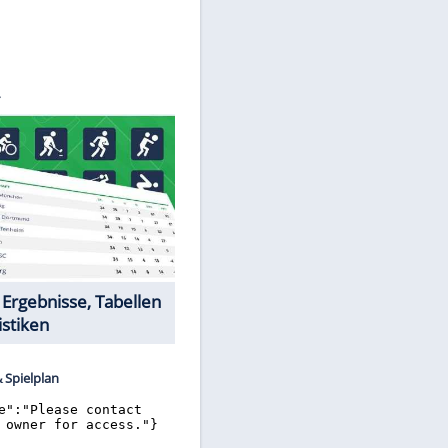
©
SID
Datencenter