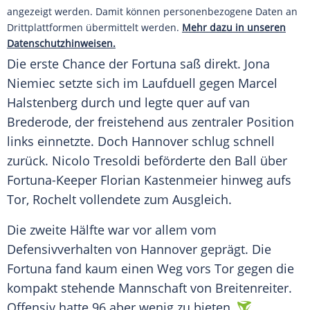
angezeigt werden. Damit können personenbezogene Daten an
Drittplattformen übermittelt werden.
Mehr dazu in unseren
Datenschutzhinweisen.
Die erste Chance der
Fortuna
saß direkt.
Jona
Niemiec
setzte sich im
Laufduell
gegen
Marcel
Halstenberg
durch und legte quer auf van
Brederode, der freistehend aus zentraler Position
links einnetzte. Doch
Hannover
schlug schnell
zurück. Nicolo Tresoldi beförderte den Ball über
Fortuna-Keeper
Florian Kastenmeier
hinweg aufs
Tor, Rochelt vollendete zum Ausgleich.
Die zweite Hälfte war vor allem vom
Defensivverhalten von
Hannover
geprägt. Die
Fortuna
fand kaum einen Weg vors Tor gegen die
kompakt stehende Mannschaft von Breitenreiter.
Offensiv hatte 96 aber wenig zu bieten.