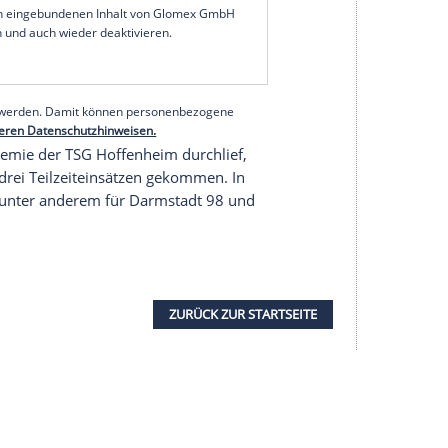
vom
Bundesligisten
Werder Bremen
zu den Blau-
fstarken zentralen
Mittelfeldspieler
, der uns zu
t verhelfen wird", sagte Karlsruhes Sportlicher
n und soll er mit seiner Erfahrung und seiner
inwachsen."
serer Redaktion eingebundenen Inhalt von Glomex GmbH
nzeigen lassen und auch wieder deaktivieren.
halte angezeigt werden. Damit können personenbezogene
r dazu in unseren Datenschutzhinweisen.