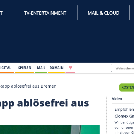
INTERNET
TV-ENTERTAINMENT
♥
IFESTYLE
DIGITAL
SPIELEN
MAIL
DOMAIN
verpflichtet Rapp ablösefrei aus Bremen
et Rapp ablösefrei au