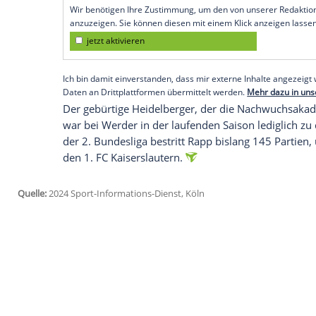
nun wechselt der 27-Jährige ablösefrei 
Weißen.
"In Nicolai gewinnen wir einen zweikamp
mehr defensiver Stabilität und Flexibilitä
Leiter Sebastian Freis: "Mittelfristig kan
Persönlichkeit
in eine
Führungsrolle
hine
Empfohlener externer Inhalt:
Glomex GmbH
Wir benötigen Ihre Zustimmung, um den von un
anzuzeigen. Sie können diesen mit einem Klick a
jetzt aktivieren
Ich bin damit einverstanden, dass mir externe In
Daten an Drittplattformen übermittelt werden.
Meh