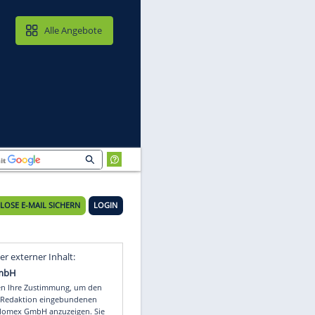
MAIL & CLOUD
Alle Angebote
KOSTENLOSE E-MAIL SICHERN
LOGIN
s
Video
Empfohlener externer Inhalt: