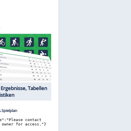
©
SID
Datencenter