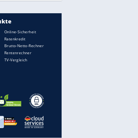
Meistgelesen
"Infanti-No Go":
Pressestimmen zum Verbleib
des FIFA-Chefs
UEFA hält an FIFA-Boykott fest -
CAF hält zu Infantino
Times: Infantino bietet WM-
Finale für Unterstützung
Millionendeal perfekt: