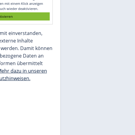
Glomex GmbH
Wir benötigen Ihre Zustimmung, um den
von unserer Redaktion eingebundenen
Inhalt von Glomex GmbH anzuzeigen. Sie
können diesen mit einem Klick anzeigen
lassen und auch wieder deaktivieren.
jetzt aktivieren
Ich bin damit einverstanden,
dass mir externe Inhalte
angezeigt werden. Damit können
personenbezogene Daten an
Drittplattformen übermittelt
werden.
Mehr dazu in unseren
Datenschutzhinweisen.