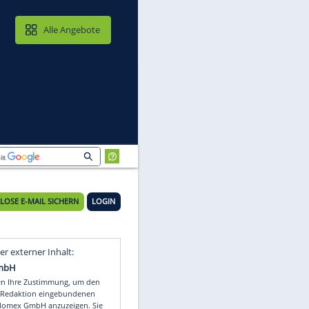
MAIL & CLOUD
Alle Angebote
KOSTENLOSE E-MAIL SICHERN
LOGIN
Video
Empfohlener externer Inhalt: