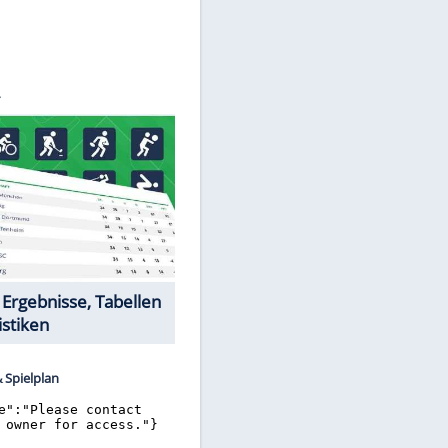
©
SID
Datencenter