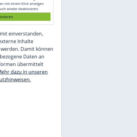
Glomex GmbH
Wir benötigen Ihre Zustimmung, um den
von unserer Redaktion eingebundenen
Inhalt von Glomex GmbH anzuzeigen. Sie
können diesen mit einem Klick anzeigen
lassen und auch wieder deaktivieren.
jetzt aktivieren
Ich bin damit einverstanden,
dass mir externe Inhalte
angezeigt werden. Damit können
personenbezogene Daten an
Drittplattformen übermittelt
werden.
Mehr dazu in unseren
Datenschutzhinweisen.