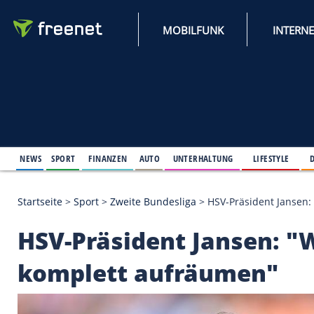
MOBILFUNK
NEWS
SPORT
FINANZEN
AUTO
UNTERHALTUNG
L
Startseite
>
Sport
>
Zweite Bundesliga
>
HSV-Präsid
HSV-Präsident Janse