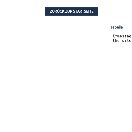
nzeigen lassen und auch wieder deaktivieren.
halte angezeigt werden. Damit können personenbezogene
r dazu in unseren Datenschutzhinweisen.
chenforschung gefolgt, sagte
Jansen
, dessen Klub
am kommenden Sonntag (13.30 Uhr/Sky) zum
rtschaftlichen Rahmenbedingungen habe man
ehensvereinbarungen mit Investor Klaus-Michael
 Fan-Anleihe setzte der
HSV
auf.
ZURÜCK ZUR STARTS