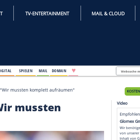
INTERNET
TV-ENTERTAINMENT
♥
IFESTYLE
DIGITAL
SPIELEN
MAIL
DOMAIN
ent Jansen: "Wir mussten komplett aufräumen"
n: "Wir mussten