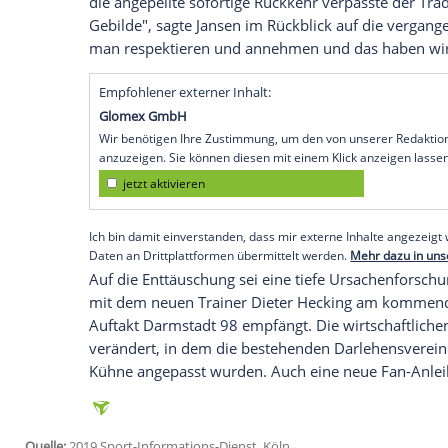
Hamburg
(SID) - Zu teure Verträge, zu w
Kadermanagement
von Fußball-Zweitligi
äußerst kritisch. Nach dem verpassten Wi
gewesen. "Wir mussten komplett aufräume
eine Woche vor dem Zweitliga-Start im 
alles stabilisieren, um überhaupt mal wi
Finanziell sei der
HSV
in schwieriges Fahr
ausgehandelte Spielerverträge "grenzwert
draufgegangen", sagte
Jansen
. 2018 war
die angepeilte sofortige Rückkehr verpass
Gebilde", sagte
Jansen
im Rückblick auf d
man respektieren und annehmen und das 
Empfohlener externer Inhalt:
Glomex GmbH
Wir benötigen Ihre Zustimmung, um den von un