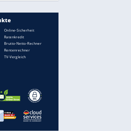
Meistgelesen
"Infanti-No Go":
Pressestimmen zum Verbleib
des FIFA-Chefs
UEFA hält an FIFA-Boykott fest -
CAF hält zu Infantino
Times: Infantino bietet WM-
Finale für Unterstützung
Medien: Infantino ruft FIFA-