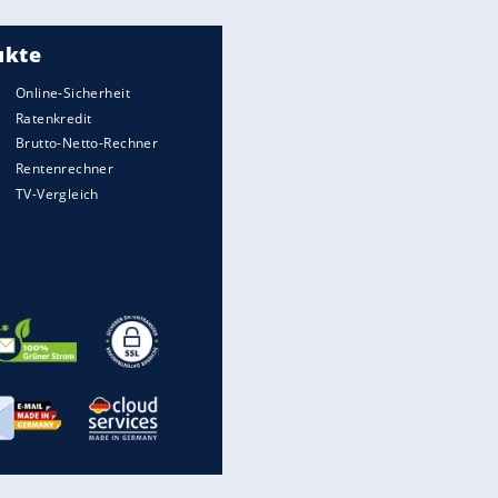
Meistgelesen
"Infanti-No Go":
Pressestimmen zum Verbleib
des FIFA-Chefs
UEFA hält an FIFA-Boykott fest -
CAF hält zu Infantino
Matthäus über Infantino:
"Nicht mehr mein Fußball"
Times: Infantino bietet WM-