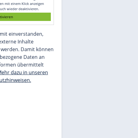
Glomex GmbH
Wir benötigen Ihre Zustimmung, um den
von unserer Redaktion eingebundenen
Inhalt von Glomex GmbH anzuzeigen. Sie
können diesen mit einem Klick anzeigen
lassen und auch wieder deaktivieren.
jetzt aktivieren
Ich bin damit einverstanden,
dass mir externe Inhalte
angezeigt werden. Damit können
personenbezogene Daten an
Drittplattformen übermittelt
werden.
Mehr dazu in unseren
Datenschutzhinweisen.