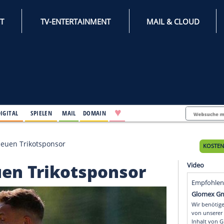
INTERNET
TV-ENTERTAINMENT
♥
IFESTYLE
DIGITAL
SPIELEN
MAIL
DOMAIN
SV findet neuen Trikotsponsor
t neuen Trikotsponsor