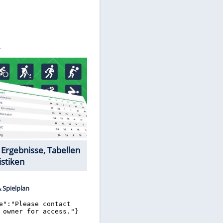
©
SID
Datencenter