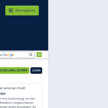
MAIL & CLOUD
Alle Angebote
KOSTENLOSE E-MAIL SICHERN
LOGIN
Video
Empfohlener externer Inhalt: