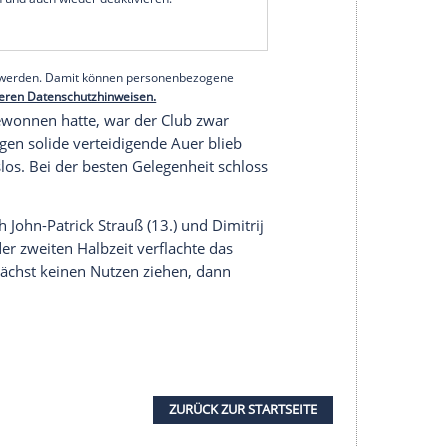
1:0 (0:0) beim
Erzgebirge Aue
und rückte mit 36
gationsplatz
beträgt zehn Punkte,
Sandhausen
auf
 zwei Spiele weniger bestritten.
Aue
(37 Punkte) ist
serer Redaktion eingebundenen Inhalt von Glomex GmbH
nzeigen lassen und auch wieder deaktivieren.
halte angezeigt werden. Damit können personenbezogene
r dazu in unseren Datenschutzhinweisen.
cht mehr gewonnen hatte, war der Club zwar
nschaft. Gegen solide verteidigende
Auer
blieb