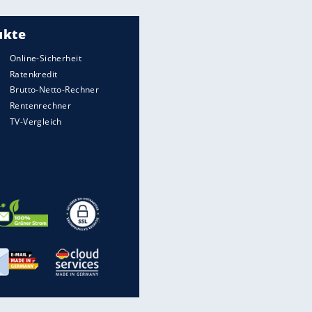
Meistgelesen
"Infanti-No Go":
Pressestimmen zum Verbleib
des FIFA-Chefs
Matthäus über Infantino:
"Nicht mehr mein Fußball"
Times: Infantino bietet WM-
Finale für Unterstützung
Medien: Infantino ruft FIFA-