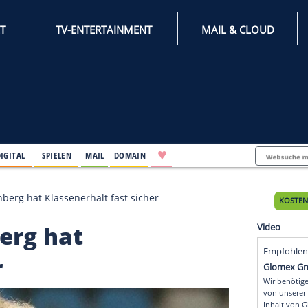
INTERNET
TV-ENTERTAINMENT
♥
IFESTYLE
DIGITAL
SPIELEN
MAIL
DOMAIN
 in Aue: Nürnberg hat Klassenerhalt fast sicher
Nürnberg hat