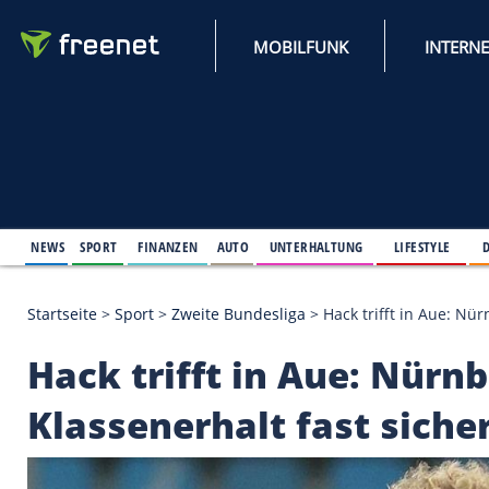
MOBILFUNK
NEWS
SPORT
FINANZEN
AUTO
UNTERHALTUNG
L
Startseite
>
Sport
>
Zweite Bundesliga
>
Hack trifft
Hack trifft in Aue: 