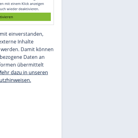
Glomex GmbH
Wir benötigen Ihre Zustimmung, um den
von unserer Redaktion eingebundenen
Inhalt von Glomex GmbH anzuzeigen. Sie
können diesen mit einem Klick anzeigen
lassen und auch wieder deaktivieren.
jetzt aktivieren
Ich bin damit einverstanden,
dass mir externe Inhalte
angezeigt werden. Damit können
personenbezogene Daten an
Drittplattformen übermittelt
werden.
Mehr dazu in unseren
Datenschutzhinweisen.