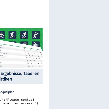
©
SID
Datencenter