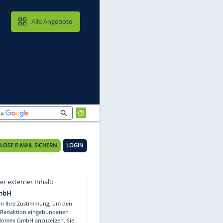
MAIL & CLOUD
Alle Angebote
KOSTENLOSE E-MAIL SICHERN
LOGIN
Video
Empfohlener externer Inhalt: