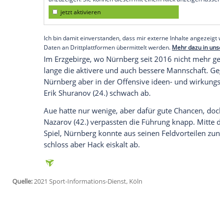
Saisontor
von
Robin Hack
(85.) zu einem 
Punkten auf Rang 13 vor.
Der
Vorsprung
der
Franken
auf den
Rele
Platz 17 liegt elf Zähler zurück, hat aber
Elfter.
Empfohlener externer Inhalt:
Glomex GmbH
Wir benötigen Ihre Zustimmung, um den von un
anzuzeigen. Sie können diesen mit einem Klick a
jetzt aktivieren
Ich bin damit einverstanden, dass mir externe In
Daten an Drittplattformen übermittelt werden.
Meh
Im
Erzgebirge
, wo
Nürnberg
seit 2016 ni
lange die aktivere und auch bessere Man