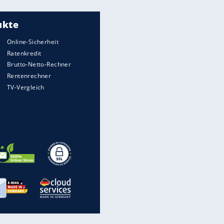
Meistgelesen
"Infanti-No Go":
Pressestimmen zum Verbleib
des FIFA-Chefs
UEFA hält an FIFA-Boykott fest -
CAF hält zu Infantino
Times: Infantino bietet WM-
Finale für Unterstützung
Medien: Infantino ruft FIFA-