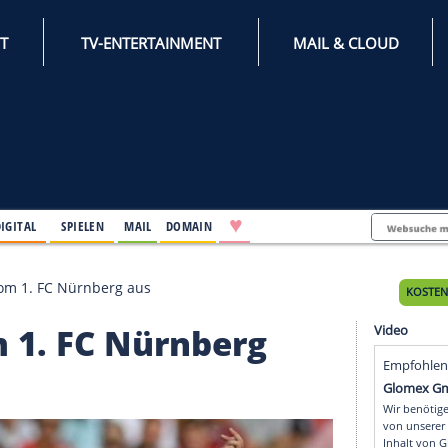
INTERNET
TV-ENTERTAINMENT
♥
IFESTYLE
DIGITAL
SPIELEN
MAIL
DOMAIN
iht Petrak vom 1. FC Nürnberg aus
k vom 1. FC Nürnberg