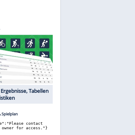
©
SID
Datencenter