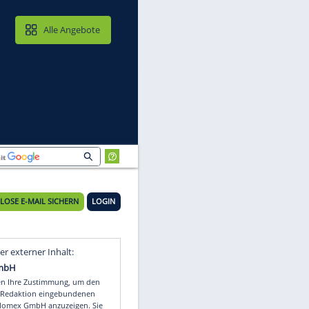
MAIL & CLOUD
Alle Angebote
KOSTENLOSE E-MAIL SICHERN
LOGIN
Video
Empfohlener externer Inhalt: