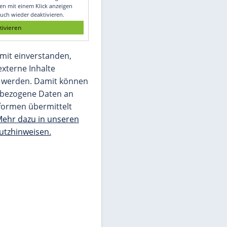
Glomex GmbH
Wir benötigen Ihre Zustimmung, um den
von unserer Redaktion eingebundenen
Inhalt von Glomex GmbH anzuzeigen. Sie
können diesen mit einem Klick anzeigen
lassen und auch wieder deaktivieren.
jetzt aktivieren
Ich bin damit einverstanden,
dass mir externe Inhalte
angezeigt werden. Damit können
personenbezogene Daten an
Drittplattformen übermittelt
werden.
Mehr dazu in unseren
Datenschutzhinweisen.