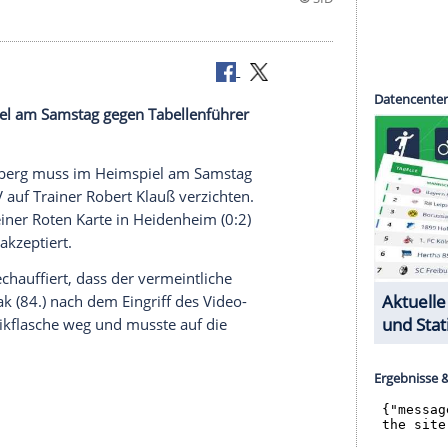
Folge
m Heimspiel am Samstag gegen Tabellenführer
erzichten.
t
1. FC Nürnberg
muss im Heimspiel am Samstag
mburger SV
auf Trainer
Robert Klauß
verzichten.
ht nach seiner Roten Karte in Heidenheim (0:2)