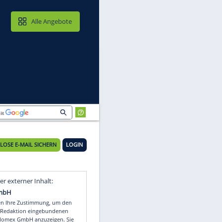
MAIL & CLOUD
Alle Angebote
KOSTENLOSE E-MAIL SICHERN
LOGIN
Video
Empfohlener externer Inhalt: