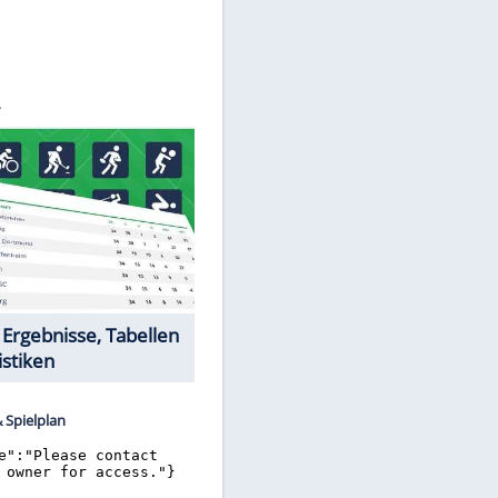
©
SID
Datencenter