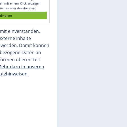
Glomex GmbH
Wir benötigen Ihre Zustimmung, um den
von unserer Redaktion eingebundenen
Inhalt von Glomex GmbH anzuzeigen. Sie
können diesen mit einem Klick anzeigen
lassen und auch wieder deaktivieren.
jetzt aktivieren
Ich bin damit einverstanden,
dass mir externe Inhalte
angezeigt werden. Damit können
personenbezogene Daten an
Drittplattformen übermittelt
werden.
Mehr dazu in unseren
Datenschutzhinweisen.