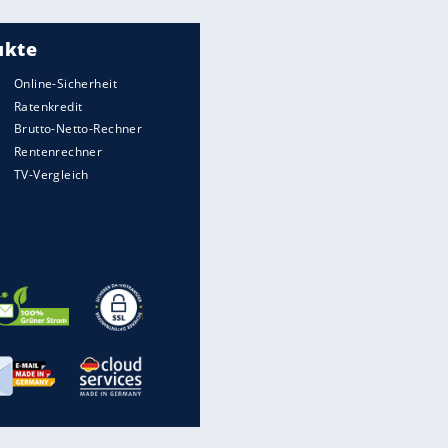
Meistgelesen
"Infanti-No Go":
Pressestimmen zum Verbleib
des FIFA-Chefs
UEFA hält an FIFA-Boykott fest -
CAF hält zu Infantino
Matthäus über Infantino:
"Nicht mehr mein Fußball"
Times: Infantino bietet WM-