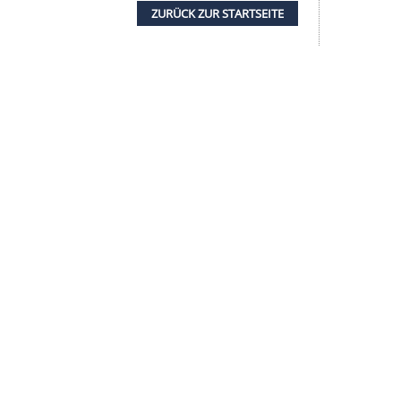
eil bereits akzeptiert.
 darüber echauffiert, dass der vermeintliche
Adam Zrelak (84.) nach dem Eingriff des Video-
te eine Plastikflasche weg und musste auf die
ZURÜCK ZUR STARTS