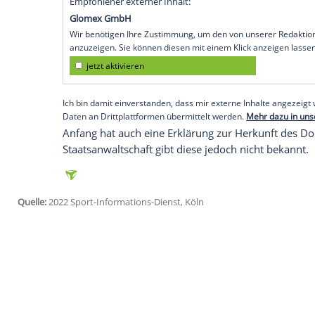
Bremen (SID) - "Er hat eingeräumt, einen
der Bremer Oberstaatsanwalt Frank
Pas
Bild-Zeitung
darüber berichtet.
Im Zuge der
Affäre
war
Anfang
(47) im N
zurückgetreten. Sein Nachfolger wurde
O
machen, wie wir das Verfahren strafrecht
wäre, das Ganze mit einem
Strafbefehl
zu
Gerichtsverhandlung
kommen.
Empfohlener externer Inhalt:
Glomex GmbH
Wir benötigen Ihre Zustimmung, um den von un
anzuzeigen. Sie können diesen mit einem Klick a
jetzt aktivieren