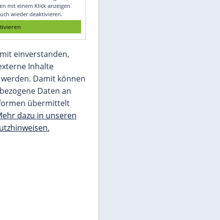
Glomex GmbH
Wir benötigen Ihre Zustimmung, um den
von unserer Redaktion eingebundenen
Inhalt von Glomex GmbH anzuzeigen. Sie
können diesen mit einem Klick anzeigen
lassen und auch wieder deaktivieren.
jetzt aktivieren
Ich bin damit einverstanden,
dass mir externe Inhalte
angezeigt werden. Damit können
personenbezogene Daten an
Drittplattformen übermittelt
werden.
Mehr dazu in unseren
Datenschutzhinweisen.