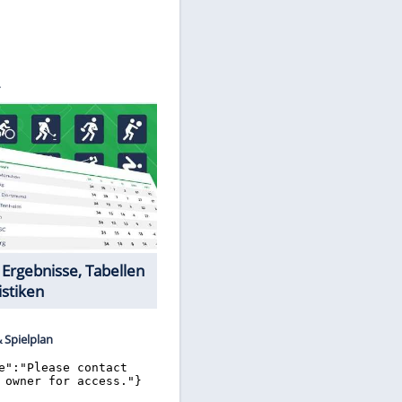
©
SID
Datencenter