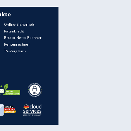
Meistgelesen
"Infanti-No Go":
Pressestimmen zum Verbleib
des FIFA-Chefs
Matthäus über Infantino:
"Nicht mehr mein Fußball"
Times: Infantino bietet WM-
Finale für Unterstützung
Medien: Infantino ruft FIFA-