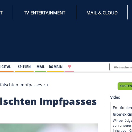
INTERNET
TV-ENTERTAINMENT
♥
IFESTYLE
DIGITAL
SPIELEN
MAIL
DOMAIN
t Vorlage gefälschten Impfpasses zu
 gefälschten Impfpass