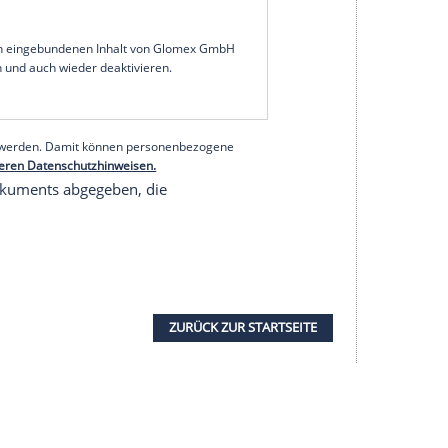
 falschen
Impfausweis
vorgelegt zu haben", sagte
sade
dem SID am Mittwoch. Zunächst hatte die
ovember beim Zweitligisten
Werder Bremen
le Werner
. "Wir müssen uns jetzt Gedanken
lich abschließen", sagte
Passade
: "Naheliegend
 regeln." Somit wird es wohl nicht zu einer
serer Redaktion eingebundenen Inhalt von Glomex GmbH
nzeigen lassen und auch wieder deaktivieren.