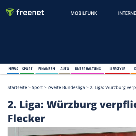
MOBILFUNK
NEWS
SPORT
FINANZEN
AUTO
UNTERHALTUNG
L
Startseite
>
Sport
>
Zweite Bundesliga
>
2. Liga: Wü
2. Liga: Würzburg ve