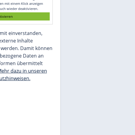
Glomex GmbH
Wir benötigen Ihre Zustimmung, um den
von unserer Redaktion eingebundenen
Inhalt von Glomex GmbH anzuzeigen. Sie
können diesen mit einem Klick anzeigen
lassen und auch wieder deaktivieren.
jetzt aktivieren
Ich bin damit einverstanden,
dass mir externe Inhalte
angezeigt werden. Damit können
personenbezogene Daten an
Drittplattformen übermittelt
werden.
Mehr dazu in unseren
Datenschutzhinweisen.