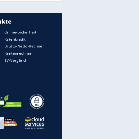
Meistgelesen
"Infanti-No Go":
Pressestimmen zum Verbleib
des FIFA-Chefs
UEFA hält an FIFA-Boykott fest -
CAF hält zu Infantino
Times: Infantino bietet WM-
Finale für Unterstützung
Medien: Infantino ruft FIFA-