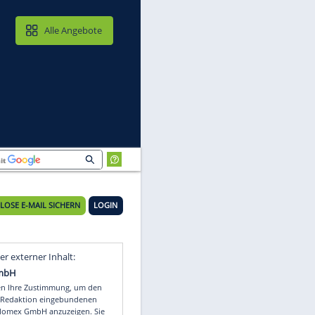
MAIL & CLOUD
Alle Angebote
KOSTENLOSE E-MAIL SICHERN
LOGIN
Video
Empfohlener externer Inhalt: