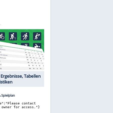
©
SID
Datencenter