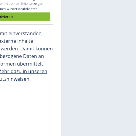
Glomex GmbH
Wir benötigen Ihre Zustimmung, um den
von unserer Redaktion eingebundenen
Inhalt von Glomex GmbH anzuzeigen. Sie
können diesen mit einem Klick anzeigen
lassen und auch wieder deaktivieren.
jetzt aktivieren
Ich bin damit einverstanden,
dass mir externe Inhalte
angezeigt werden. Damit können
personenbezogene Daten an
Drittplattformen übermittelt
werden.
Mehr dazu in unseren
Datenschutzhinweisen.