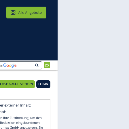
MAIL & CLOUD
Alle Angebote
KOSTENLOSE E-MAIL SICHERN
LOGIN
Video
Empfohlener externer Inhalt: