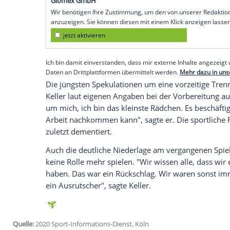
Köln
(SID) - "Wir wollen das Schicksal ni
machen und nach Möglichkeit gewinnen",
Sonntag (15.30 Uhr/Sky) bei
Holstein Kie
nicht eingehen wollen."
Der Club liegt auf Platz 15 mit zwei Pun
Sieg
in Kiel
wäre
Nürnberg
sicher gerette
zeitgleich bei der
SpVgg Greuther Fürth
b
Empfohlener externer Inhalt:
Glomex GmbH
Wir benötigen Ihre Zustimmung, um den von un
anzuzeigen. Sie können diesen mit einem Klick a
jetzt aktivieren
Ich bin damit einverstanden, dass mir externe In
Daten an Drittplattformen übermittelt werden.
Meh