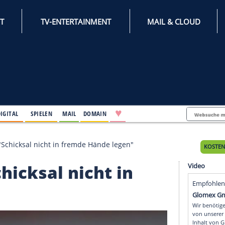
INTERNET
TV-ENTERTAINMENT
♥
IFESTYLE
DIGITAL
SPIELEN
MAIL
DOMAIN
rnberg will "Schicksal nicht in fremde Hände legen"
l "Schicksal nicht in