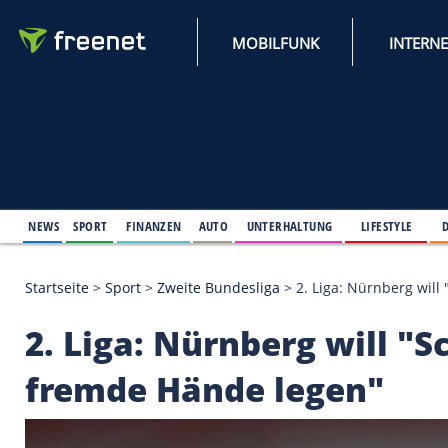
MOBILFUNK
NEWS
SPORT
FINANZEN
AUTO
UNTERHALTUNG
L
Startseite
>
Sport
>
Zweite Bundesliga
>
2. Liga: Nü
2. Liga: Nürnberg wil