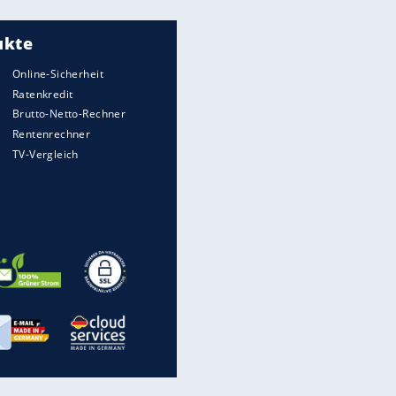
Meistgelesen
"Infanti-No Go":
Pressestimmen zum Verbleib
des FIFA-Chefs
Matthäus über Infantino:
"Nicht mehr mein Fußball"
Times: Infantino bietet WM-
Finale für Unterstützung
Medien: Infantino ruft FIFA-