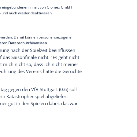
cht in fremde Hände legen, wir wollen unser Spiel
 sagte Trainer
Jens Keller
vor dem Spiel am
l
: "Es ist wichtig, dass wir die Relegationsspiele
kten Vorsprung auf den
Karlsruher SC
. Mit einem
t. Der KSC auf dem Relegationsplatz könnte
ei einem Nürnberger Patzer noch vorbeiziehen.
serer Redaktion eingebundenen Inhalt von Glomex GmbH
nzeigen lassen und auch wieder deaktivieren.
halte angezeigt werden. Damit können personenbezogene
r dazu in unseren Datenschutzhinweisen.