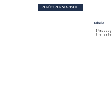
itige Trennung nach der Spielzeit beeinflussen
eitung auf das Saisonfinale nicht. "Es geht nicht
 beschäftigt mich nicht so, dass ich nicht meiner
sportliche Führung des Vereins hatte die Gerüchte
enen Spieltag gegen den VfB Stuttgart (0:6) soll
e, dass wir ein Katastrophenspiel abgeliefert
n sonst immer gut in den Spielen dabei, das war
ZURÜCK ZUR STARTS