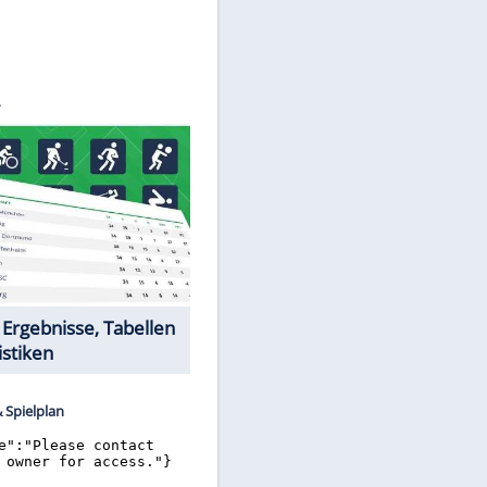
©
SID
Datencenter