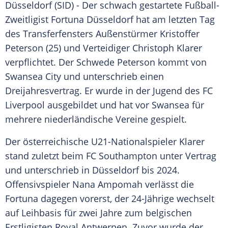
Düsseldorf
(SID) - Der schwach gestartete Fußball-
Zweitligist
Fortuna Düsseldorf
hat am letzten Tag
des
Transferfensters
Außenstürmer
Kristoffer
Peterson
(25) und Verteidiger
Christoph Klarer
verpflichtet. Der Schwede
Peterson
kommt von
Swansea City
und unterschrieb einen
Dreijahresvertrag. Er wurde in der Jugend des
FC
Liverpool
ausgebildet und hat vor
Swansea
für
mehrere niederländische Vereine gespielt.
Der österreichische U21-Nationalspieler
Klarer
stand zuletzt beim
FC Southampton
unter Vertrag
und unterschrieb in
Düsseldorf
bis 2024.
Offensivspieler
Nana Ampomah
verlässt die
Fortuna dagegen vorerst, der 24-Jährige wechselt
auf Leihbasis für zwei Jahre zum belgischen
Erstligisten Royal Antwerpen. Zuvor wurde der