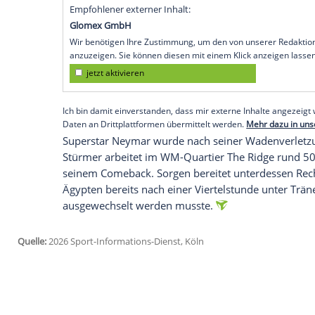
besiegte zum Abschluss seiner Turnier-
Bruno Guimarães (7.) brachte die Mannsch
ehe Mostafa Zico (11.) für den Ausgleich 
Endrick nach der Pause (52.).
Für die Seleção war der Erfolg in Clevela
nachdem das Team zuletzt gegen Panama m
WM-Auftaktspiel gegen Marokko (13.Juni) 
lobte explizit die Stamm-Angreifer Vinici
Empfohlener externer Inhalt:
Glomex GmbH
Wir benötigen Ihre Zustimmung, um den von un
anzuzeigen. Sie können diesen mit einem Klick a
jetzt aktivieren