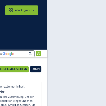
MAIL & CLOUD
Alle Angebote
KOSTENLOSE E-MAIL SICHERN
LOGIN
Video
Empfohlener externer Inhalt: