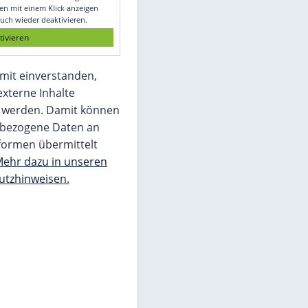
Glomex GmbH
Wir benötigen Ihre Zustimmung, um den
von unserer Redaktion eingebundenen
Inhalt von Glomex GmbH anzuzeigen. Sie
können diesen mit einem Klick anzeigen
lassen und auch wieder deaktivieren.
jetzt aktivieren
Ich bin damit einverstanden,
dass mir externe Inhalte
angezeigt werden. Damit können
personenbezogene Daten an
Drittplattformen übermittelt
werden.
Mehr dazu in unseren
Datenschutzhinweisen.