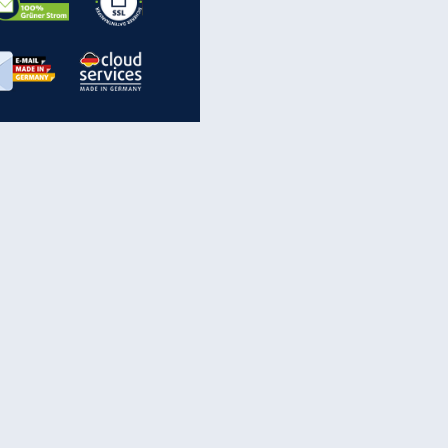
inanzen & Produkte
iscounter-Angebote
Online-Sicherheit
reenet Cloud
Ratenkredit
reenet Mail
Brutto-Netto-Rechner
reenet Webhosting
Rentenrechner
fz-Versicherung
TV-Vergleich