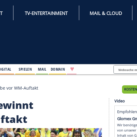
INTERNET
TV-ENTERTAINMENT
♥
IFESTYLE
DIGITAL
SPIELEN
MAIL
DOMAIN
 Generalprobe vor WM-Auftakt
ão gewinnt