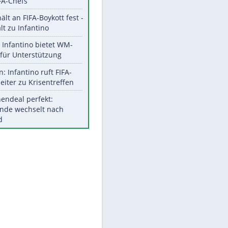
Aktuelle Ergebnisse, Tabellen
und Statistiken
Meistgelesen
EITE
"Infanti-No Go":
Pressestimmen zum Verbleib
des FIFA-Chefs
UEFA hält an FIFA-Boykott fest -
CAF hält zu Infantino