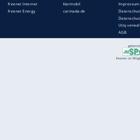
Services
Börse
Jobbörse
Spritpreis aktuell
Wetter
Ferientermine
Partnersuche