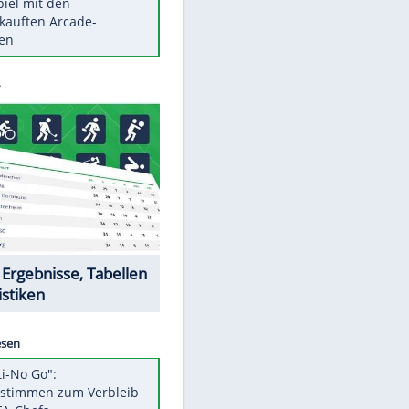
Die größten Mythen über
Medikamente
Braunschweig nach Kantersieg in
Magdeburg an der Spitze
Vorsicht: Diese 17 Dinge hassen
Katzen
Illegales Asphalt-Kartell muss
Mio-Strafe zahlen
Memo-Spiel mit den
meistverkauften Arcade-
Maschinen
Datencenter