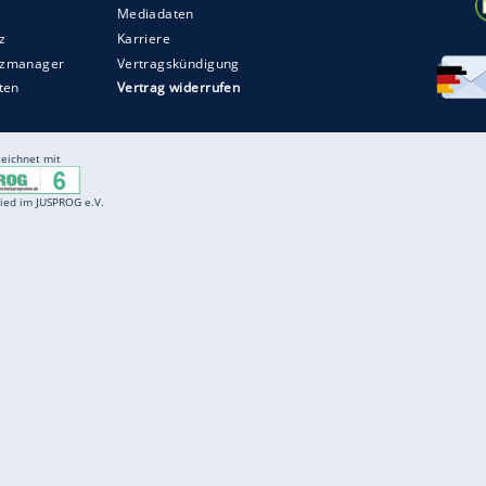
Entertainment
F
Cartoons
Spiele
D
Einbürgerungstest
Videos
f
Führerscheintest
Wissens-Quiz
f
Promi-Quiz
Witze
f
K