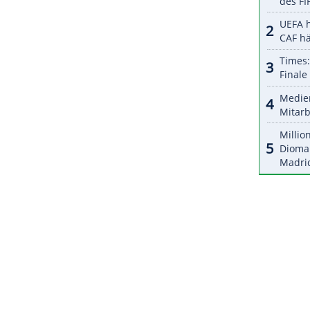
halte angezeigt werden. Damit können personenbezogene
r dazu in unseren Datenschutzhinweisen.
nverletzung wie geplant nicht eingesetzt, der
dge rund 50 km vor den Toren New Yorks an
dessen Rechtsverteidiger Wesley, der gegen
e unter Tränen mit Leistenproblemen
ZURÜCK ZUR STARTS