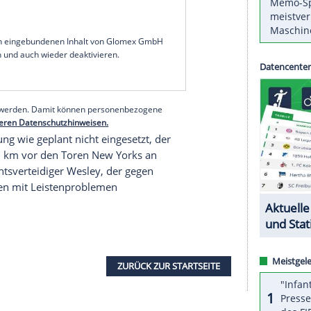
Vorbereitung den WM-Teilnehmer Ägypten mit 2:1.
aft von Trainer Carlo Ancelotti früh in Führung,
sorgte. Den Siegtreffer erzielte der eingewechselte
nd (USA) der zweite Erfolg innerhalb weniger Tage,
it 6:2 gewonnen hatte. Für die Startelf für das
habe er eine "klare Idee", sagte Ancelotti und
us Junior und Raphinha.
serer Redaktion eingebundenen Inhalt von Glomex GmbH
nzeigen lassen und auch wieder deaktivieren.