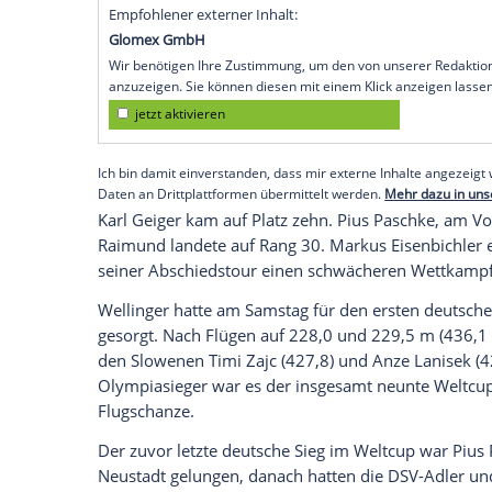
abschließenden
Skifliegen
in
Vikersund
ka
sicherte sich damit 30.000 Euro Siegpräm
Den
Sieg
am
Sonntag
sicherte sich mit 
Weltmeister
Domen Prevc
aus Slowenien 
In der
Gesamtwertung
wurde Prevc Zweite
seines Vorsprungs in der
Gesamtwertun
den Gesamtsieg aber nicht mehr im letz
der Japaner
Ryoyu Kobayashi
.
Empfohlener externer Inhalt:
Glomex GmbH
Wir benötigen Ihre Zustimmung, um den von un
anzuzeigen. Sie können diesen mit einem Klick a
jetzt aktivieren