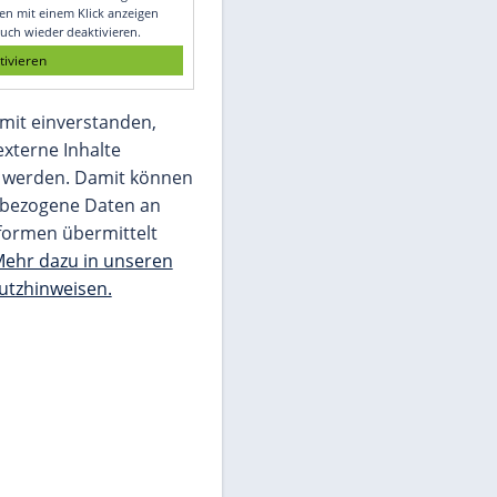
Glomex GmbH
Wir benötigen Ihre Zustimmung, um den
von unserer Redaktion eingebundenen
Inhalt von Glomex GmbH anzuzeigen. Sie
können diesen mit einem Klick anzeigen
lassen und auch wieder deaktivieren.
jetzt aktivieren
Ich bin damit einverstanden,
dass mir externe Inhalte
angezeigt werden. Damit können
personenbezogene Daten an
Drittplattformen übermittelt
werden.
Mehr dazu in unseren
Datenschutzhinweisen.