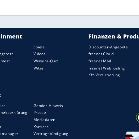
 Frauen abgesagt worden. Der Raw-Air-Sieg ging an
ZURÜCK ZUR STARTS