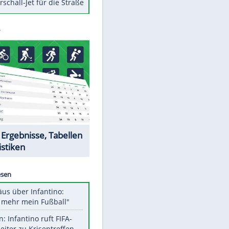
Berger im Wandel der Zeit
Todsünden im Restaurant
Die teuersten Neuzugänge der
BVB-Geschichte
Die gruseligsten Ort der Welt
Daten zwischen Windows und
Android austauschen
Ein Hyperschall-Jet für die Straße
Datencenter