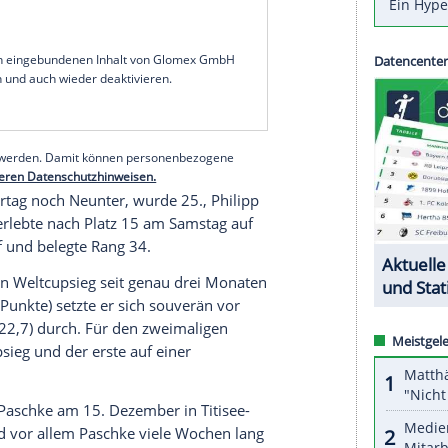
m der 29-Jährige mit 230,5 m auf Platz zwei und
ie.
einem Traumflug auf 247,0 m Großschanzen-
(214,5 Punkte), der am Vortag noch gestürzt war.
r. Wellinger (199,2) büßte knapp die Hälfte
g
auf den Slowenen ein, anders als 2017 verlor er
ten
Wettkampf
. Tages- und Gesamtdritter wurde
serer Redaktion eingebundenen Inhalt von Glomex GmbH
nzeigen lassen und auch wieder deaktivieren.