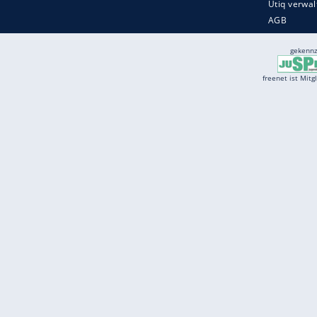
Services
Börse
Jobbörse
Spritpreis aktuell
Wetter
Ferientermine
Partnersuche
Online Angebote
freenet Mobilfunk
freenet Video