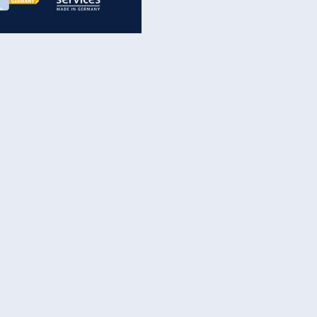
inanzen & Produkte
iscounter-Angebote
Online-Sicherheit
reenet Cloud
Ratenkredit
reenet Mail
Brutto-Netto-Rechner
reenet Webhosting
Rentenrechner
fz-Versicherung
TV-Vergleich