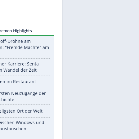
©
SID
Unsere Themen-Highlights
Sprengstoff-Drohne am
Flughafen: "Fremde Mächte" am
Werk?
Bilder einer Karriere: Senta