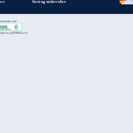
Entertainment
F
Cartoons
Spiele
D
Einbürgerungstest
Videos
f
Führerscheintest
Wissens-Quiz
f
Promi-Quiz
Witze
f
K
freenet
Kundenservice
Gender-Hinweis