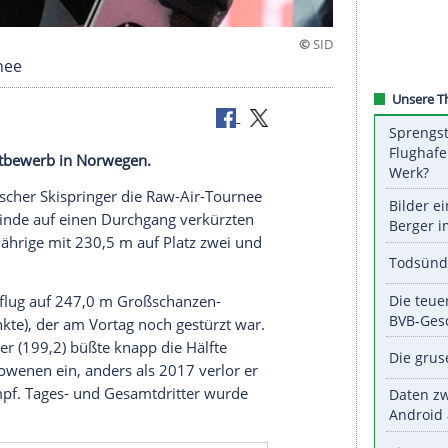
w-Air-Tournee
nger den Wettbewerb in Norwegen.
 erster deutscher
Skispringer
die Raw-Air-Tournee
 starker Winde auf einen Durchgang verkürzten