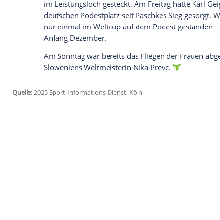
Ich bin damit einverstanden, dass mir externe In
Daten an Drittplattformen übermittelt werden.
Meh
Karl Geiger kam auf Platz zehn.
Pius Pas
Raimund
landete auf Rang 30.
Markus Ei
seiner Abschiedstour einen schwächere
Wellinger hatte am
Samstag
für den erst
gesorgt. Nach Flügen auf 228,0 und 229,5
den Slowenen
Timi Zajc
(427,8) und Anze
Olympiasieger
war es der insgesamt ne
Flugschanze.
Der zuvor letzte deutsche
Sieg
im
Weltcu
Neustadt
gelungen, danach hatten die DS
im Leistungsloch gesteckt. Am
Freitag
ha
deutschen Podestplatz seit Paschkes
Sieg
nur einmal im
Weltcup
auf dem Podest g