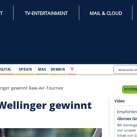
INTERNET
TV-ENTERTAINMENT
♥
IFESTYLE
DIGITAL
SPIELEN
MAIL
DOMAIN
hluss: Wellinger gewinnt Raw-Air-Tournee
ss: Wellinger gewinn