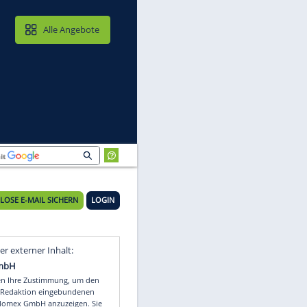
MAIL & CLOUD
Alle Angebote
KOSTENLOSE E-MAIL SICHERN
LOGIN
t
Video
Empfohlener externer Inhalt: