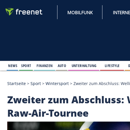
MOBILFUNK
NEWS
SPORT
FINANZEN
AUTO
UNTERHALTUNG
L
Startseite
>
Sport
>
Wintersport
>
Zweiter zum Absc
Zweiter zum Abschlu