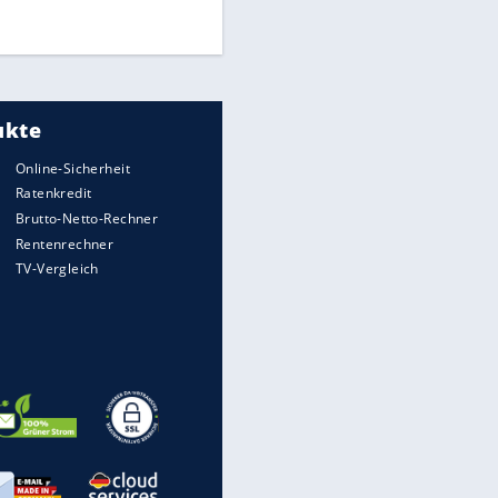
DFB: Ermittlungen im "Fall
Freigang" dauern noch an
"Sehr hohe Qualität":
Lewandowski mit Doppelpack
EITE