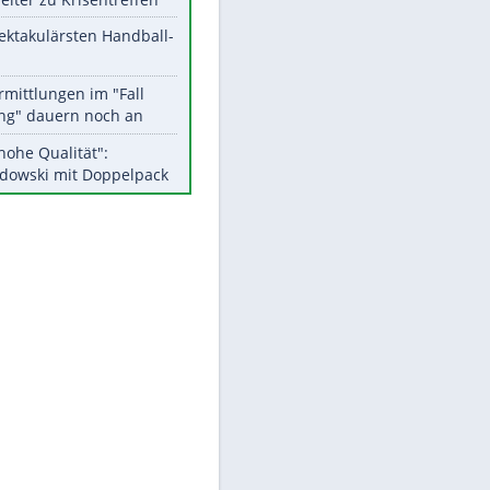
Aktuelle Ergebnisse, Tabellen
und Statistiken
Meistgelesen
Matthäus über Infantino:
"Nicht mehr mein Fußball"
Medien: Infantino ruft FIFA-
Mitarbeiter zu Krisentreffen
Die spektakulärsten Handball-
Bilder