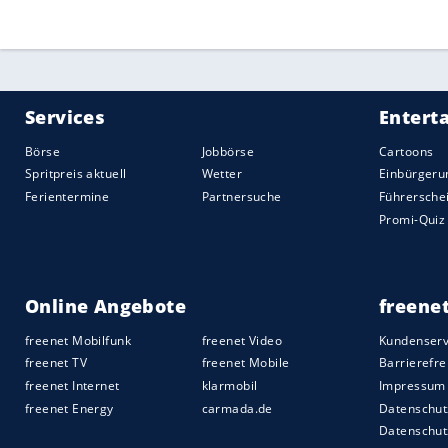
Anfang
Dezember
.
Am
Sonntag
war bereits das Fliegen der
Sloweniens Weltmeisterin
Nika Prevc
.
Quelle:
2025 Sport-Informations-Dienst, Köln