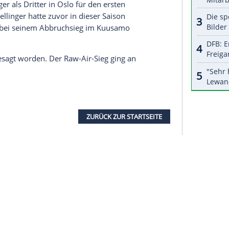
halte angezeigt werden. Damit können personenbezogene
r dazu in unseren Datenschutzhinweisen.
chke
, am Vortag noch Neunter, wurde 25.,
Philipp
senbichler
erlebte nach Platz 15 am
Samstag
auf
n
Wettkampf
und belegte Rang 34.
en deutschen
Weltcupsieg
seit genau drei Monaten
 m (436,1 Punkte) setzte er sich souverän vor
 Lanisek (422,7) durch. Für den zweimaligen
unte
Weltcupsieg
und der erste auf einer
p
war
Pius Paschke
am 15.
Dezember
in
Titisee-
V-Adler und vor allem Paschke viele Wochen lang
tte
Karl Geiger
als Dritter in Oslo für den ersten
gesorgt. Wellinger hatte zuvor in dieser Saison
estanden - bei seinem Abbruchsieg im Kuusamo