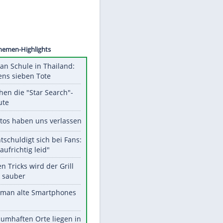
©
SID
Unsere Themen-Highlights
Schüsse an Schule in Thailand:
mindestens sieben Tote
Das machen die "Star Search"-
Stars heute