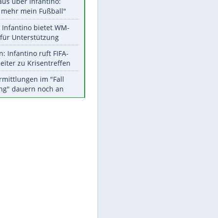
Aktuelle Ergebnisse, Tabellen
und Statistiken
Meistgelesen
"Infanti-No Go":
Pressestimmen zum Verbleib
des FIFA-Chefs
Matthäus über Infantino:
"Nicht mehr mein Fußball"
Times: Infantino bietet WM-