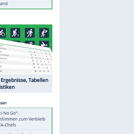
Diese Autos haben uns verlassen
Reese entschuldigt sich bei Fans:
"Tut mir aufrichtig leid"
Mit diesen Tricks wird der Grill
ruckzuck sauber
So nutzt man alte Smartphones
sinnvoll
Diese traumhaften Orte liegen in
Deutschland
Datencenter
EITE