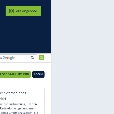
MAIL & CLOUD
Alle Angebote
KOSTENLOSE E-MAIL SICHERN
LOGIN
Video
Empfohlener externer Inhalt: