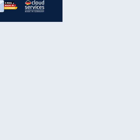
inanzen & Produkte
iscounter-Angebote
Online-Sicherheit
reenet Cloud
Ratenkredit
reenet Mail
Brutto-Netto-Rechner
reenet Webhosting
Rentenrechner
fz-Versicherung
TV-Vergleich