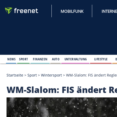
MOBILFUNK
NEWS
SPORT
FINANZEN
AUTO
UNTERHALTUNG
L
Startseite
>
Sport
>
Wintersport
>
WM-Slalom: FIS ä
WM-Slalom: FIS änd