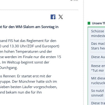
as
Reglement
für den WM-Slalom am Sonntag in
nale Ski-Verband
FIS hat das
Reglement
für den
pezzo
(10.00 und 13.30 Uhr/
ZDF
und
Eurosport
)
 vorhergesagten hohen Temperaturen und der