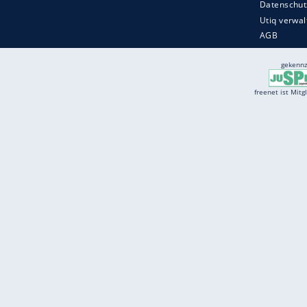
Services
Börse
Jobbörse
Spritpreis aktuell
Wetter
Ferientermine
Partnersuche
Online Angebote