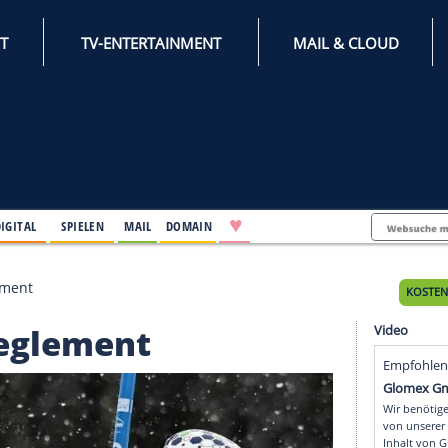
INTERNET
TV-ENTERTAINMENT
♥
IFESTYLE
DIGITAL
SPIELEN
MAIL
DOMAIN
ndert Reglement
ert Reglement