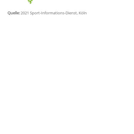
dadurch zu erwartenden schlechten Piste
des ersten Laufs in umgekehrter Reihenfo
zunächst auf Rang 30 platzierte Fahrer 
Linus Straßer
geht mit einem erheblichen 
Nummer 15 und damit als Letzter der zw
Januar zwischenzeitlich in die erste Sta
war durch ein Formtief aber wieder hera
schlechtestmögliche Nummer zugelost.
Quelle:
2021 Sport-Informations-Dienst, Köln