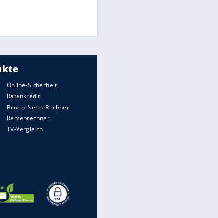
Finale für Unterstützung
Medien: Infantino ruft FIFA-
Mitarbeiter zu Krisentreffen
DFB: Ermittlungen im "Fall
Freigang" dauern noch an