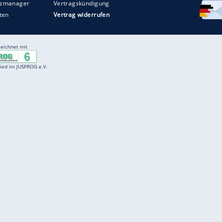
Entertainment
F
Cartoons
Spiele
D
Einbürgerungstest
Videos
f
Führerscheintest
Wissens-Quiz
f
Promi-Quiz
Witze
f
K
freenet