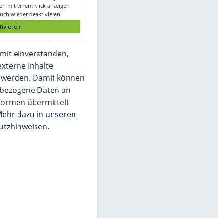
Glomex GmbH
Wir benötigen Ihre Zustimmung, um den
von unserer Redaktion eingebundenen
Inhalt von Glomex GmbH anzuzeigen. Sie
können diesen mit einem Klick anzeigen
lassen und auch wieder deaktivieren.
jetzt aktivieren
Ich bin damit einverstanden,
dass mir externe Inhalte
angezeigt werden. Damit können
personenbezogene Daten an
Drittplattformen übermittelt
werden.
Mehr dazu in unseren
Datenschutzhinweisen.