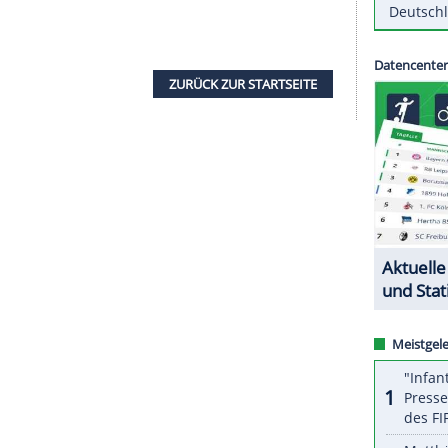
nverhältnisse werden im Finale nur die ersten 15
lge starten. Im Weltcup beginnt sonst der
den zweiten Durchgang.
Nachteil ins Rennen: Er startet erst mit der
eiten Startgruppe. Der Münchner hatte sich im
rtgruppe der sieben besten Läufer vorgeschoben,
usgefallen und bekam nun die für ihn
ZURÜCK ZUR STARTS