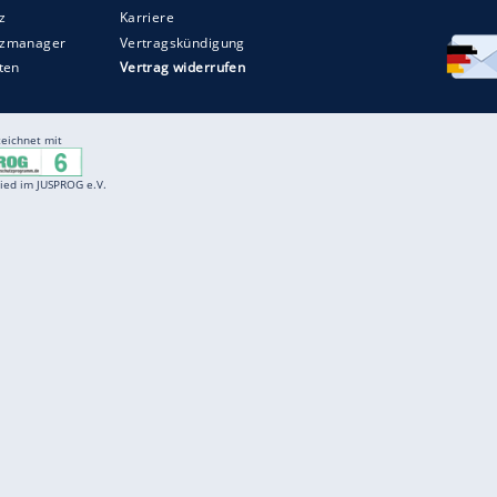
Entertainment
F
Cartoons
Spiele
D
Einbürgerungstest
Videos
f
Führerscheintest
Wissens-Quiz
f
Promi-Quiz
Witze
f
K
freenet