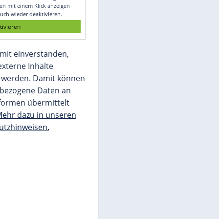
Glomex GmbH
Wir benötigen Ihre Zustimmung, um den
von unserer Redaktion eingebundenen
Inhalt von Glomex GmbH anzuzeigen. Sie
können diesen mit einem Klick anzeigen
lassen und auch wieder deaktivieren.
jetzt aktivieren
Ich bin damit einverstanden,
dass mir externe Inhalte
angezeigt werden. Damit können
personenbezogene Daten an
Drittplattformen übermittelt
werden.
Mehr dazu in unseren
Datenschutzhinweisen.