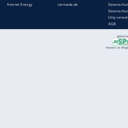
Services
Börse
Jobbörse
Spritpreis aktuell
Wetter
Ferientermine
Partnersuche
Online Angebote