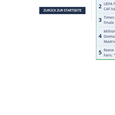
halte angezeigt werden. Damit können personenbezogene
r dazu in unseren Datenschutzhinweisen.
 "Seit Neujahr sind wir alle vereint in Schock und
n Rest unseres Lebens in Erinnerung behalten."
Olympischen Winterspielen statt und dienen
aften 2027 in Crans-Montana.
reits angekündigt, die Partystimmung im Ort
sagt, Musik und DJs in den Bars am Fuß der
edoch geöffnet, um Gästen einen Treffpunkt zu
ZURÜCK ZUR STARTS