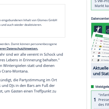
-Montana wie geplant Ende Januar stattfinden.
 jedoch ein angepasstes Rahmenprogramm an. Vom
fahrt und ein Super-G der Frauen sowie eine
d die Zuschauerbereiche entlang der Pisten und
ner Erklärung. Alle sonstigen
n, stattdessen soll es einen Monat nach dem
 40 Todesopfern und 119 Verletzten Momente der
serer Redaktion eingebundenen Inhalt von Glomex GmbH
nzeigen lassen und auch wieder deaktivieren.