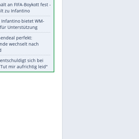
Aktuelle Ergebnisse, Tabellen
und Statistiken
Meistgelesen
"Infanti-No Go":
Pressestimmen zum Verbleib
des FIFA-Chefs
UEFA hält an FIFA-Boykott fest -
CAF hält zu Infantino
EITE