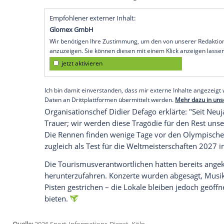
Weltcuprennen im Schweizer Skiort Crans
Die Veranstalter kündigten am Freitag
30. Januar bis 1. Februar sollen eine Ab
Männer-Abfahrt ausgetragen werden.
"Das Event-Setup wird auf die Rennen un
im Zielbereich beschränkt", hieß es in ei
Begleitveranstaltungen wurden gestriche
Brand in der Bar "Le Constellation" mit
Stille und des Gedenkens geben.
Empfohlener externer Inhalt:
Glomex GmbH
Wir benötigen Ihre Zustimmung, um den von un
anzuzeigen. Sie können diesen mit einem Klick a
jetzt aktivieren