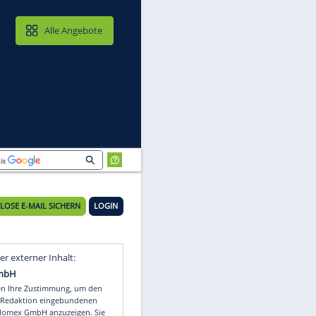
MAIL & CLOUD
Alle Angebote
KOSTENLOSE E-MAIL SICHERN
LOGIN
Video
Empfohlener externer Inhalt: