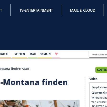
INTERNET
TV-ENTERTAINMENT
♥
IFESTYLE
DIGITAL
SPIELEN
MAIL
DOMAIN
n Crans-Montana finden statt
Crans-Montana finden