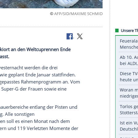
©
AFP/SID/MAXIME S
t
Schweizer Skiort an den Weltcuprennen Ende
aber angepasst.
 in der Silvesternacht werden die drei