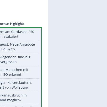
CHMID
Unsere Themen-Highlights
Feueralarm am Gardasee: 250
Menschen evakuiert
Ab 10. August: Neue Angebote
bei ALDI, Lidl & Co.