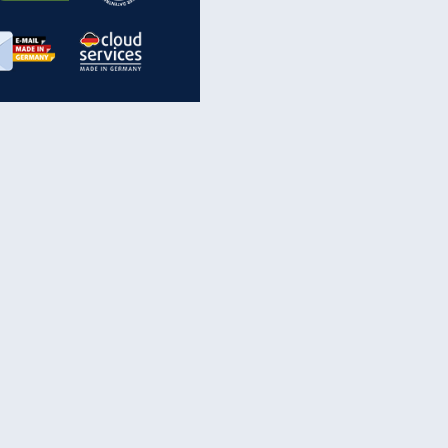
inanzen & Produkte
iscounter-Angebote
Online-Sicherheit
reenet Cloud
Ratenkredit
reenet Mail
Brutto-Netto-Rechner
reenet Webhosting
Rentenrechner
fz-Versicherung
TV-Vergleich