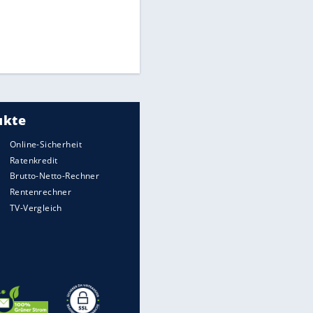
Times: Infantino bietet WM-
Finale für Unterstützung
Millionendeal perfekt:
Diomande wechselt nach
Madrid
Reese entschuldigt sich bei
Fans: "Tut mir aufrichtig leid"