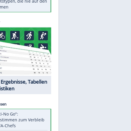
Diese TV-Legenden sind bis
heute unvergessen
Woran man Menschen mit
niedrigem EQ erkennt
Torlos gegen Kaiserslautern:
Stotterstart von Wolfsburg
Ist ein Vulkanausbruch in
Deutschland möglich?
5 VW-Prototypen, die nie auf den
Markt kamen
Datencenter