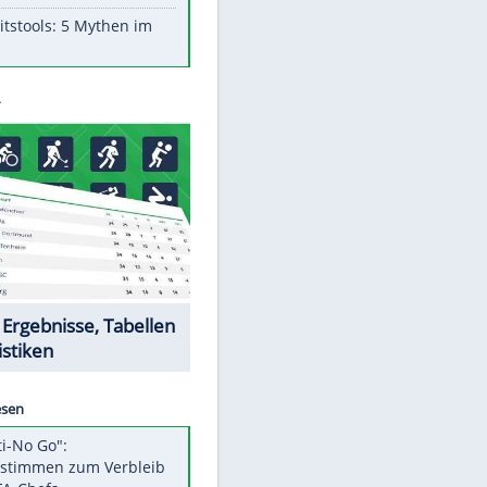
Aufruhr!
Was bei der Vogelfütterung
wirklich sinnvoll ist
"Infanti-No Go": Pressestimmen
zum Verbleib des FIFA-Chefs
Im Zeitraffer: Die Entwicklung
des Lenkrades
Lebensmittel, die nicht schlecht
werden
Sicherheitstools: 5 Mythen im
Check
Datencenter