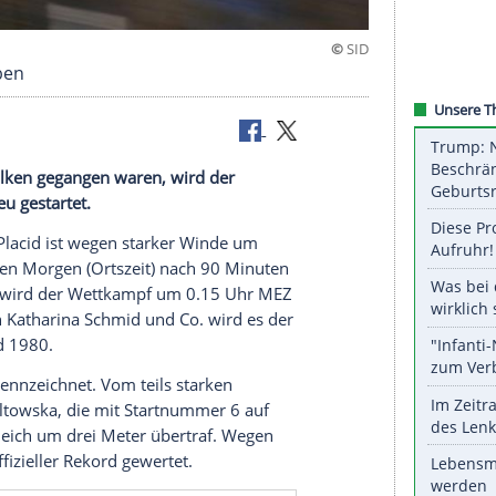
SA verschoben
nen vom Balken gegangen waren, wird der
tszeit) neu gestartet.
nen
in
Lake Placid
ist wegen starker
Winde
um