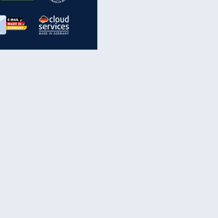
inanzen & Produkte
iscounter-Angebote
Online-Sicherheit
reenet Cloud
Ratenkredit
reenet Mail
Brutto-Netto-Rechner
reenet Webhosting
Rentenrechner
fz-Versicherung
TV-Vergleich