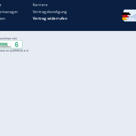
Entertainment
F
Cartoons
Spiele
D
Einbürgerungstest
Videos
f
Führerscheintest
Wissens-Quiz
f
Promi-Quiz
Witze
f
K
freenet