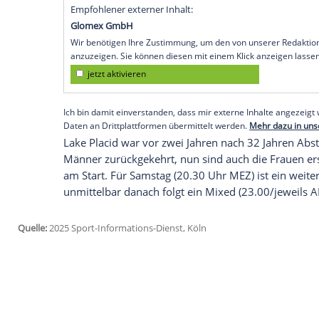
mehrere Stunden verschoben worden. We
nur 14 Springerinnen vom Balken gegan
(18.15 Uhr Ortszeit) neu gestartet. Für
We
erste
Weltcup
am Olympia-Schauplatz vo
Der erste
Versuch
war von vielen langen
Aufwind profitierte unter anderem die Po
131,0 m kam und den
Schanzenrekord
fü
des Abbruchs wird diese Weite allerdings n
Empfohlener externer Inhalt:
Glomex GmbH
Wir benötigen Ihre Zustimmung, um den von un
anzuzeigen. Sie können diesen mit einem Klick a
jetzt aktivieren