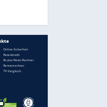
Times: Infantino bietet WM-
Finale für Unterstützung
Medien: Infantino ruft FIFA-
Mitarbeiter zu Krisentreffen
DFB: Ermittlungen im "Fall
Freigang" dauern noch an