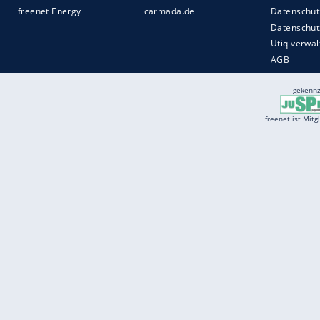
Services
Börse
Jobbörse
Spritpreis aktuell
Wetter
Ferientermine
Partnersuche
Online Angebote