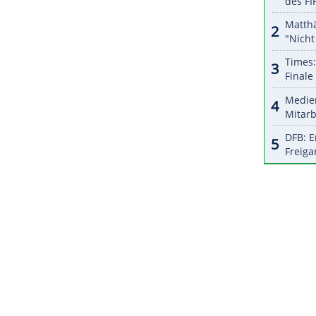
halte angezeigt werden. Damit können personenbezogene
r dazu in unseren Datenschutzhinweisen.
 Jahren
Abstinenz
in den Weltcupkalender der
e Frauen erstmals im US-Bundesstaat
New York
t ein weiterer
Einzelwettbewerb
vorgesehen,
0/jeweils
ARD
und Eurosport).
ZURÜCK ZUR STARTS