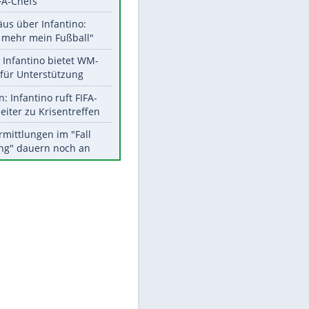
Aktuelle Ergebnisse, Tabellen
und Statistiken
EITE
Meistgelesen
"Infanti-No Go":
Pressestimmen zum Verbleib
des FIFA-Chefs
Matthäus über Infantino:
"Nicht mehr mein Fußball"