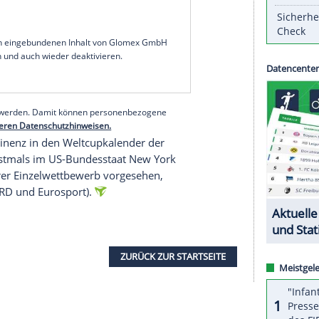
il am frühen Morgen (Ortszeit) nach 90 Minuten
gen waren, wird der
Wettkampf
um 0.15 Uhr
MEZ
ltmeisterin
Katharina Schmid
und Co. wird es der
n 1932 und 1980.
Pausen
gekennzeichnet. Vom teils starken
lin Pola Beltowska, die mit
Startnummer
6 auf
r Frauen gleich um drei
Meter
übertraf. Wegen
icht als offizieller
Rekord
gewertet.
serer Redaktion eingebundenen Inhalt von Glomex GmbH
nzeigen lassen und auch wieder deaktivieren.