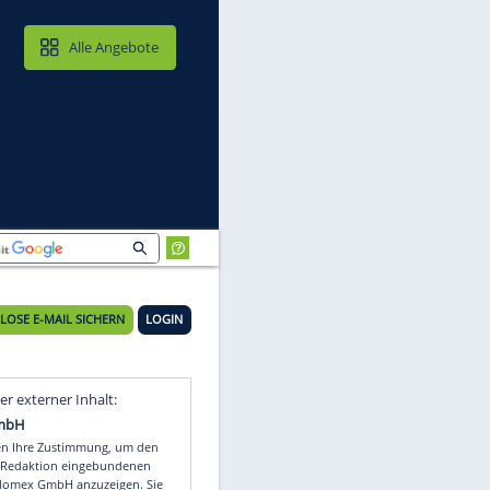
MAIL & CLOUD
Alle Angebote
KOSTENLOSE E-MAIL SICHERN
LOGIN
Video
Empfohlener externer Inhalt: