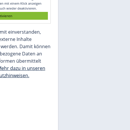
Glomex GmbH
Wir benötigen Ihre Zustimmung, um den
von unserer Redaktion eingebundenen
Inhalt von Glomex GmbH anzuzeigen. Sie
können diesen mit einem Klick anzeigen
lassen und auch wieder deaktivieren.
jetzt aktivieren
Ich bin damit einverstanden,
dass mir externe Inhalte
angezeigt werden. Damit können
personenbezogene Daten an
Drittplattformen übermittelt
werden.
Mehr dazu in unseren
Datenschutzhinweisen.