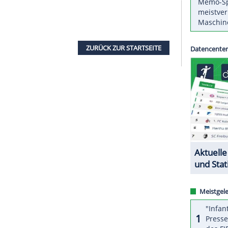
r
Andreas Wellinger
gilt auch für das
Skispringen
nischen
Lahti
als sicherer Medaillenkandidat. Die
 Triumph des Ruhpoldingers am Donnerstag
t bei 4,00.
Wellinger
hatte von der Normalschanze
bei
bwin
nur Normalschanzen-Weltmeister Stefan
il Stoch aus Polen mit einer Quote von jeweils
itter vom kleinen Bakken, folgt auf Rang vier mit
ZURÜCK ZUR STARTS