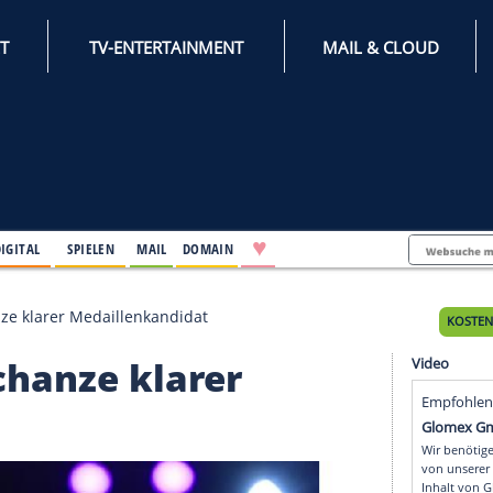
INTERNET
TV-ENTERTAINMENT
♥
IFESTYLE
DIGITAL
SPIELEN
MAIL
DOMAIN
r Großschanze klarer Medaillenkandidat
roßschanze klarer