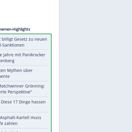
©
SID
Unsere Themen-Highlights
US-Senat billigt Gesetz zu neuen
Russland-Sanktionen
Durch die Jahre mit Panikrocker
Udo Lindenberg