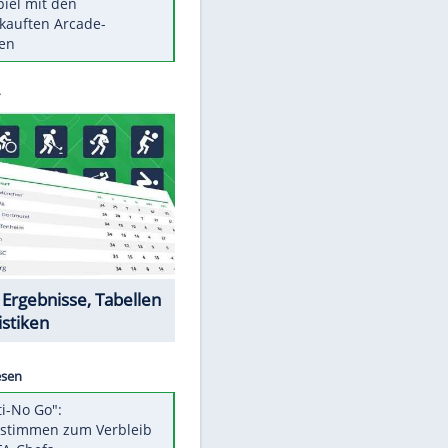
Die größten Mythen über
Medikamente
Berlins Matchwinner Grönning:
"Veränderte Perspektive"
Vorsicht: Diese 17 Dinge hassen
Katzen
Illegales Asphalt-Kartell muss
Mio-Strafe zahlen
Memo-Spiel mit den
meistverkauften Arcade-
Maschinen
EITE
Datencenter