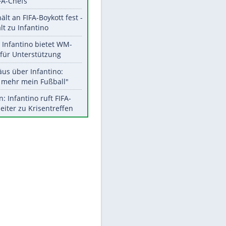
Aktuelle Ergebnisse, Tabellen
und Statistiken
Meistgelesen
"Infanti-No Go":
Pressestimmen zum Verbleib
des FIFA-Chefs
UEFA hält an FIFA-Boykott fest -
CAF hält zu Infantino