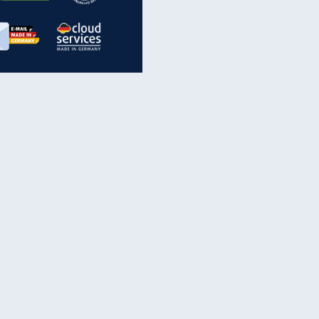
inanzen & Produkte
iscounter-Angebote
Online-Sicherheit
reenet Cloud
Ratenkredit
reenet Mail
Brutto-Netto-Rechner
reenet Webhosting
Rentenrechner
fz-Versicherung
TV-Vergleich