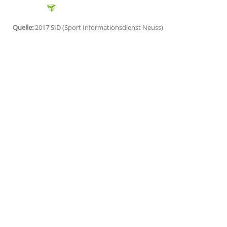
Gibraltar
(SID) - Mixed-Team-Weltmeiste
von der
Großschanze
bei der WM im fin
Quote beim Wettanbieter
bwin
für einen
(17.30 Uhr MEZ/
ARD
und Eurosport) lieg
Silber gewonnen.
Vor der deutschen Nummer eins liegen 
Kraft (Österreich) und Olympiasieger Kam
3,50. Markus Eisenbichler (Siegsdorf), Dr
der Quote 15,00.
Quelle:
2017 SID (Sport Informationsdienst Neuss)