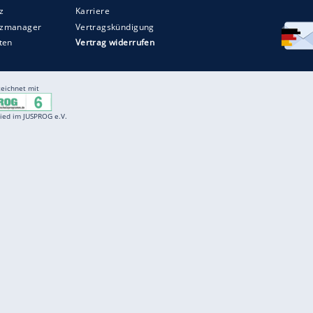
Entertainment
F
Cartoons
Spiele
D
Einbürgerungstest
Videos
f
Führerscheintest
Wissens-Quiz
f
Promi-Quiz
Witze
f
K
freenet