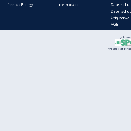
Services
Börse
Jobbörse
Spritpreis aktuell
Wetter
Ferientermine
Partnersuche
Online Angebote