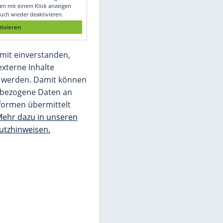
Glomex GmbH
Wir benötigen Ihre Zustimmung, um den
von unserer Redaktion eingebundenen
Inhalt von Glomex GmbH anzuzeigen. Sie
können diesen mit einem Klick anzeigen
lassen und auch wieder deaktivieren.
jetzt aktivieren
Ich bin damit einverstanden,
dass mir externe Inhalte
angezeigt werden. Damit können
personenbezogene Daten an
Drittplattformen übermittelt
werden.
Mehr dazu in unseren
Datenschutzhinweisen.