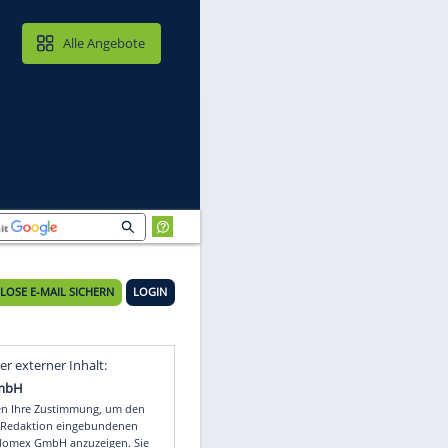
MAIL & CLOUD
Alle Angebote
KOSTENLOSE E-MAIL SICHERN
LOGIN
Video
Empfohlener externer Inhalt: