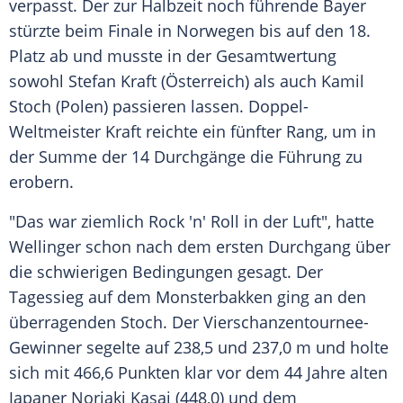
verpasst. Der zur Halbzeit noch führende Bayer
stürzte beim Finale in
Norwegen
bis auf den 18.
Platz ab und musste in der Gesamtwertung
sowohl
Stefan Kraft
(
Österreich
) als auch
Kamil
Stoch
(
Polen
) passieren lassen. Doppel-
Weltmeister
Kraft
reichte ein fünfter Rang, um in
der Summe der 14 Durchgänge die Führung zu
erobern.
"Das war ziemlich Rock 'n' Roll in der Luft", hatte
Wellinger
schon nach dem ersten Durchgang über
die schwierigen Bedingungen gesagt. Der
Tagessieg auf dem Monsterbakken ging an den
überragenden
Stoch
. Der Vierschanzentournee-
Gewinner segelte auf 238,5 und 237,0 m und holte
sich mit 466,6 Punkten klar vor dem 44 Jahre alten
Japaner
Noriaki Kasai
(448,0) und dem