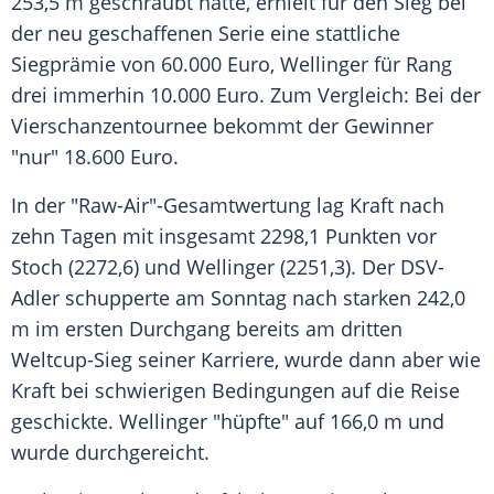
253,5 m geschraubt hatte, erhielt für den Sieg bei
der neu geschaffenen Serie eine stattliche
Siegprämie von 60.000 Euro,
Wellinger
für Rang
drei immerhin 10.000 Euro. Zum Vergleich: Bei der
Vierschanzentournee
bekommt der Gewinner
"nur" 18.600 Euro.
In der "Raw-Air"-Gesamtwertung lag
Kraft
nach
zehn Tagen mit insgesamt 2298,1 Punkten vor
Stoch
(2272,6) und
Wellinger
(2251,3). Der DSV-
Adler schupperte am Sonntag nach starken 242,0
m im ersten Durchgang bereits am dritten
Weltcup-Sieg seiner Karriere, wurde dann aber wie
Kraft
bei schwierigen Bedingungen auf die Reise
geschickte.
Wellinger
"hüpfte" auf 166,0 m und
wurde durchgereicht.