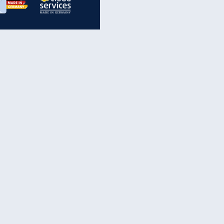
inanzen & Produkte
iscounter-Angebote
Online-Sicherheit
reenet Cloud
Ratenkredit
reenet Mail
Brutto-Netto-Rechner
reenet Webhosting
Rentenrechner
fz-Versicherung
TV-Vergleich