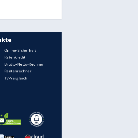
UEFA hält an FIFA-Boykott fest -
CAF hält zu Infantino
Medien: Infantino ruft FIFA-
Mitarbeiter zu Krisentreffen