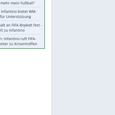
Aktuelle Ergebnisse, Tabellen
und Statistiken
EITE
Meistgelesen
"Infanti-No Go":
Pressestimmen zum Verbleib
des FIFA-Chefs
Matthäus über Infantino:
"Nicht mehr mein Fußball"
Times: Infantino bietet WM-
Finale für Unterstützung