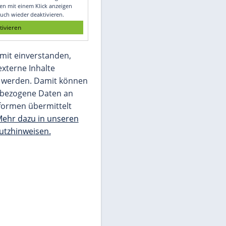
Glomex GmbH
Wir benötigen Ihre Zustimmung, um den
von unserer Redaktion eingebundenen
Inhalt von Glomex GmbH anzuzeigen. Sie
können diesen mit einem Klick anzeigen
lassen und auch wieder deaktivieren.
jetzt aktivieren
Ich bin damit einverstanden,
dass mir externe Inhalte
angezeigt werden. Damit können
personenbezogene Daten an
Drittplattformen übermittelt
werden.
Mehr dazu in unseren
Datenschutzhinweisen.