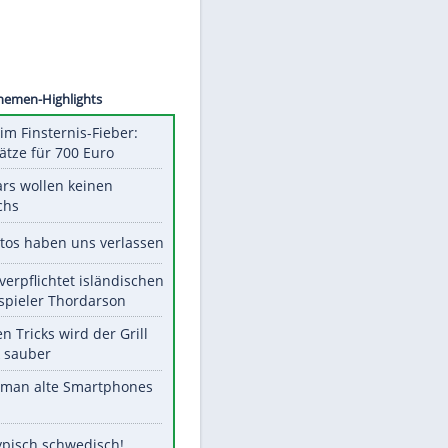
©
SID
Unsere Themen-Highlights
Spanien im Finsternis-Fieber:
Balkonplätze für 700 Euro
Diese Stars wollen keinen
Nachwuchs