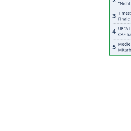
e Placid Silber auf der Normalschanze. Die
r Zeit für soziale Zwecke verkauft.
ZURÜCK ZUR STARTS