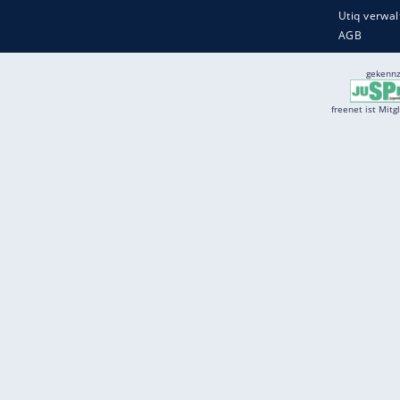
Services
Börse
Jobbörse
Spritpreis aktuell
Wetter
Ferientermine
Partnersuche
Online Angebote
freenet Mobilfunk
freenet Video