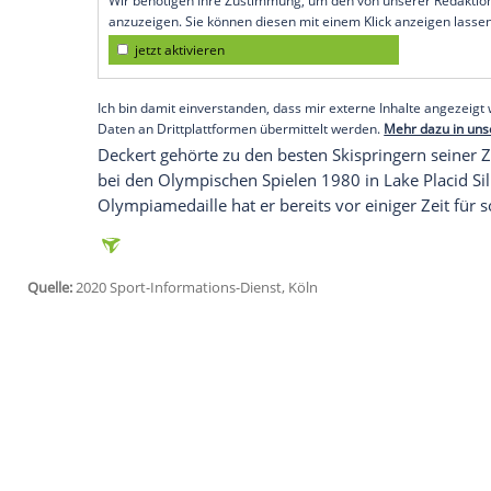
Köln
(SID) - Den Erlös für die
Siegertroph
Pandemie zur Verfügung stellen. Versteig
der Auktionsplattform
ebay
.
"Ich möchte Leuten in meinem Umfeld, de
ein bisschen unter die Arme greifen", sa
vogtländischen Auerbach und Präsident d
Empfohlener externer Inhalt:
Glomex GmbH
Wir benötigen Ihre Zustimmung, um den von un
anzuzeigen. Sie können diesen mit einem Klick a
jetzt aktivieren
Ich bin damit einverstanden, dass mir externe In
Daten an Drittplattformen übermittelt werden.
Meh
Deckert
gehörte zu den besten Skispringe