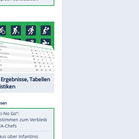
Diese Autos haben uns verlassen
St. Pauli verpflichtet isländischen
Nationalspieler Thordarson
Mit diesen Tricks wird der Grill
ruckzuck sauber
So nutzt man alte Smartphones
sinnvoll
Das ist typisch schwedisch!
Datencenter