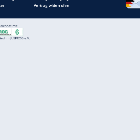
Entertainment
F
Cartoons
Spiele
D
Einbürgerungstest
Videos
f
Führerscheintest
Wissens-Quiz
f
Promi-Quiz
Witze
f
K
freenet
Kundenservice
Gender-Hinweis