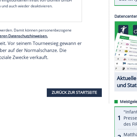
äe
will der 59-Jährige Hilfsbedürftigen der Corona-
ert wird der goldene Adler bis zum 6. Januar auf
nen es durch die Corona-Krise nicht so gut geht,
gte
Deckert
, mittlerweile Oberbürgermeister im
es Vogtländischen Skiclubs Klingenthal.
serer Redaktion eingebundenen Inhalt von Glomex GmbH
nzeigen lassen und auch wieder deaktivieren.
halte angezeigt werden. Damit können personenbezogene
r dazu in unseren Datenschutzhinweisen.
rn seiner Zeit. Vor seinem Tourneesieg gewann er