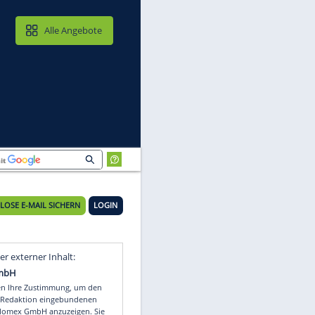
MAIL & CLOUD
Alle Angebote
KOSTENLOSE E-MAIL SICHERN
LOGIN
Video
Empfohlener externer Inhalt: