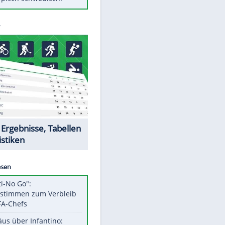
Diese Autos haben uns verlassen
Klose vor Saisonstart: "Ab
Sonntag ist Druck da"
Mit diesen Tricks wird der Grill
ruckzuck sauber
So nutzt man alte Smartphones
sinnvoll
Das ist typisch schwedisch!
Datencenter