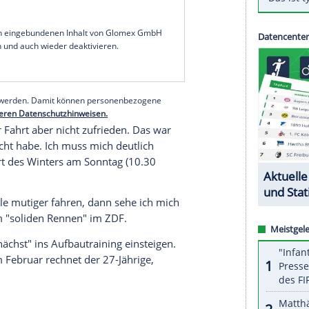
m Super G in
Val
d'Isere in Abwesenheit des
uftakt der alpinen Speed-Saison
andes (
DSV
).
 der OK-Piste 0,88 Sekunden hinter Caviezel, der
-Erfolg vor Adrian Smiseth Sejersted aus
r
Christian Walder
(+0,54) feierte.
Josef Ferstl
n
(+2,02) kam auf Rang 35.
Simon Jocher
,
chieden aus.
serer Redaktion eingebundenen Inhalt von Glomex GmbH
nzeigen lassen und auch wieder deaktivieren.