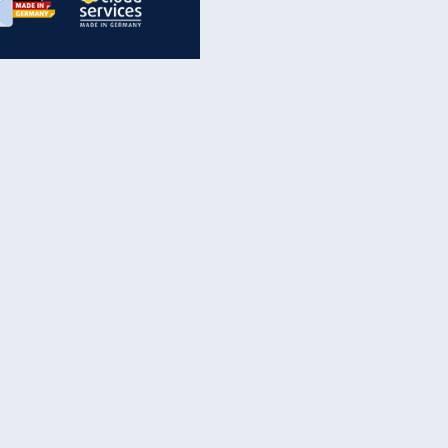
inanzen & Produkte
iscounter-Angebote
Online-Sicherheit
reenet Cloud
Ratenkredit
reenet Mail
Brutto-Netto-Rechner
reenet Webhosting
Rentenrechner
fz-Versicherung
TV-Vergleich