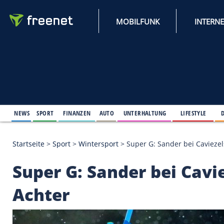
MOBILFUNK
NEWS
SPORT
FINANZEN
AUTO
UNTERHALTUNG
L
Startseite
>
Sport
>
Wintersport
>
Super G: Sander 
Super G: Sander bei