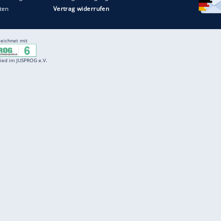
Entertainment
F
Cartoons
Spiele
D
Einbürgerungstest
Videos
f
Führerscheintest
Wissens-Quiz
f
Promi-Quiz
Witze
f
K
freenet
Kundenservice
Gender-Hinweis