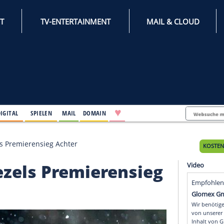
INTERNET
TV-ENTERTAINMENT
♥
IFESTYLE
DIGITAL
SPIELEN
MAIL
DOMAIN
bei Caviezels Premierensieg Achter
 Caviezels Premierensi