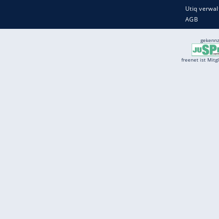
Services
Börse
Jobbörse
Spritpreis aktuell
Wetter
Ferientermine
Partnersuche
Online Angebote
freenet Mobilfunk
freenet Video