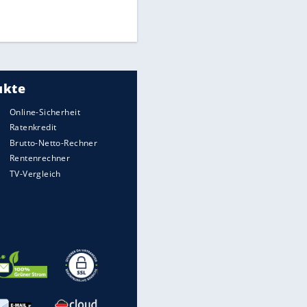
UEFA hält an FIFA-Boykott fest -
CAF hält zu Infantino
Medien: Infantino ruft FIFA-
Mitarbeiter zu Krisentreffen