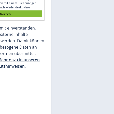
Glomex GmbH
Wir benötigen Ihre Zustimmung, um den
von unserer Redaktion eingebundenen
Inhalt von Glomex GmbH anzuzeigen. Sie
können diesen mit einem Klick anzeigen
lassen und auch wieder deaktivieren.
jetzt aktivieren
Ich bin damit einverstanden,
dass mir externe Inhalte
angezeigt werden. Damit können
personenbezogene Daten an
Drittplattformen übermittelt
werden.
Mehr dazu in unseren
Datenschutzhinweisen.