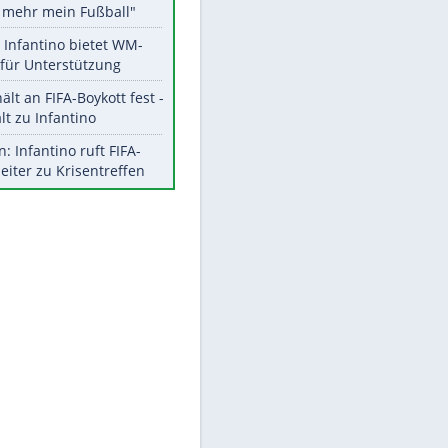
Aktuelle Ergebnisse, Tabellen
und Statistiken
Meistgelesen
"Infanti-No Go":
Pressestimmen zum Verbleib
des FIFA-Chefs
Matthäus über Infantino:
"Nicht mehr mein Fußball"
Times: Infantino bietet WM-
Finale für Unterstützung
EITE