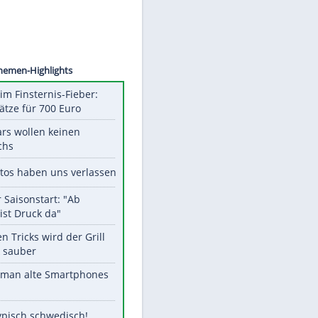
©
SID
Unsere Themen-Highlights
Spanien im Finsternis-Fieber:
Balkonplätze für 700 Euro
Diese Stars wollen keinen
Nachwuchs