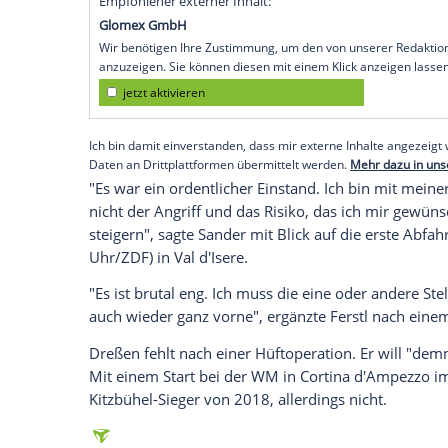
Andreas Sander
: Der 31-Jährige war bei
verletzten Topstars
Thomas Dreßen
zum A
bester Rennläufer des Deutschen Skiverb
Sander
lag bei dichtem Schneetreiben auf
in 1:01,34 Minuten seinen ersten Weltcup
Norwegen (+0,10) und dem Österreiche
(+1,16) belegte Rang 18,
Romed Bauman
Dominik Schwaiger
und
Manuel Schmid
s
Empfohlener externer Inhalt:
Glomex GmbH
Wir benötigen Ihre Zustimmung, um den von un
anzuzeigen. Sie können diesen mit einem Klick a
jetzt aktivieren