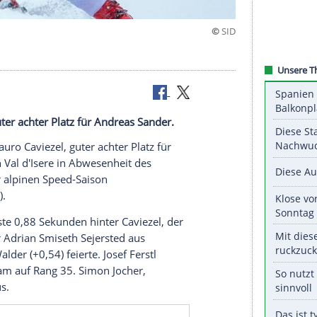
er
viezel, guter achter Platz für Andreas Sander.
chweizer
Mauro Caviezel
, guter achter Platz für