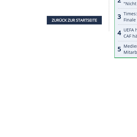
halte angezeigt werden. Damit können personenbezogene
r dazu in unseren Datenschutzhinweisen.
n mit meiner Fahrt aber nicht zufrieden. Das war
h mir gewünscht habe. Ich muss mich deutlich
 erste Abfahrt des Winters am Sonntag (10.30
r andere Stelle mutiger fahren, dann sehe ich mich
nach einem "soliden Rennen" im
ZDF
.
r will "demnächst" ins Aufbautraining einsteigen.
'Ampezzo im Februar rechnet der 27-Jährige,
ht.
ZURÜCK ZUR STARTS