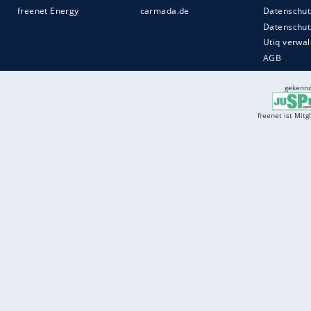
Services
Börse
Jobbörse
Spritpreis aktuell
Wetter
Ferientermine
Partnersuche
Online Angebote