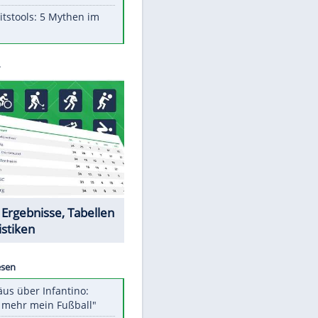
Aufruhr!
Was bei der Vogelfütterung
wirklich sinnvoll ist
"Infanti-No Go": Pressestimmen
zum Verbleib des FIFA-Chefs
Im Zeitraffer: Die Entwicklung
des Lenkrades
Lebensmittel, die nicht schlecht
werden
Sicherheitstools: 5 Mythen im
Check
Datencenter
EITE