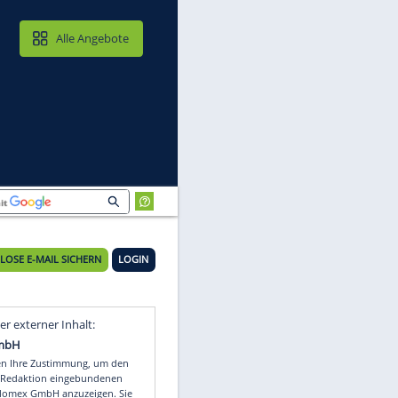
MAIL & CLOUD
Alle Angebote
KOSTENLOSE E-MAIL SICHERN
LOGIN
Video
Empfohlener externer Inhalt: