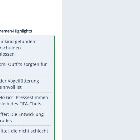
risten
Unsere Themen-Highlights
Totes Kleinkind gefunden -
Fremdverschulden
ausgeschlossen
Diese Promi-Outfits sorgten für