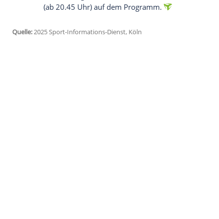
Samstag (ab 14.45 Uhr MEZ) verschoben w
den vorgesehenen Starts am späten Freit
Frauen um Weltmeisterin Julia Taubitz sol
ersten Laufs ist für 0.30 Uhr (MEZ) angese
Die Doppelsitzer-Rennen wurden frühzeit
faire Wettkampfbedingungen für alle Ath
ausreichend Zeit für die Vorbereitung zu
Strecke zu gewährleisten", teilte die FI
am Samstag noch der Männer-Einsitzer (
(ab 20.45 Uhr) auf dem Programm.
Quelle:
2025 Sport-Informations-Dienst, Köln