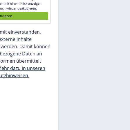
Glomex GmbH
Wir benötigen Ihre Zustimmung, um den
von unserer Redaktion eingebundenen
Inhalt von Glomex GmbH anzuzeigen. Sie
können diesen mit einem Klick anzeigen
lassen und auch wieder deaktivieren.
jetzt aktivieren
Ich bin damit einverstanden,
dass mir externe Inhalte
angezeigt werden. Damit können
personenbezogene Daten an
Drittplattformen übermittelt
werden.
Mehr dazu in unseren
Datenschutzhinweisen.