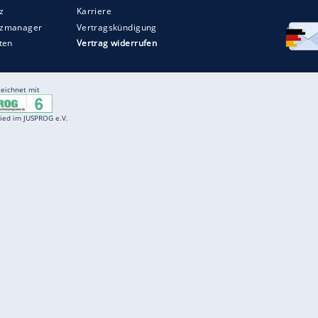
Entertainment
F
Cartoons
Spiele
D
Einbürgerungstest
Videos
f
Führerscheintest
Wissens-Quiz
f
Promi-Quiz
Witze
f
K
freenet