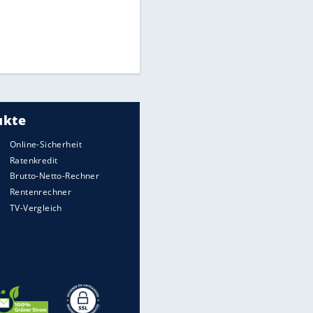
"Infanti-No Go":
Pressestimmen zum Verbleib
des FIFA-Chefs
Medien: Infantino ruft FIFA-
Mitarbeiter zu Krisentreffen
DFB: Ermittlungen im "Fall
Freigang" dauern noch an