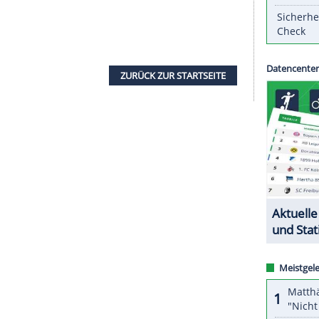
orden. Das teilte der Weltverband FIL kurz vor
agabend (MEZ) mit. Das Einsitzer-Rennen der
l dagegen wie geplant stattfinden, der Start des
tzt.
ig auf den Folgetag verschoben, "um weiterhin
leten zu gewährleisten, dem Streckenteam
 geben und die Sicherheit auf und neben der
L mit. Nach den beiden Doppelsitzer-Rennen stehen
ab 18.00 Uhr) und die beiden Mixed-Wettbewerbe
ZURÜCK ZUR STARTS