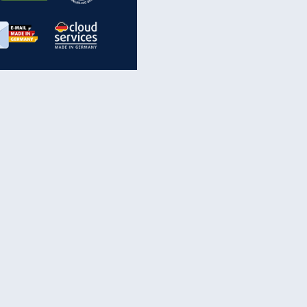
inanzen & Produkte
iscounter-Angebote
Online-Sicherheit
reenet Cloud
Ratenkredit
reenet Mail
Brutto-Netto-Rechner
reenet Webhosting
Rentenrechner
fz-Versicherung
TV-Vergleich