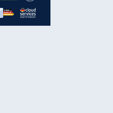
inanzen & Produkte
iscounter-Angebote
Online-Sicherheit
reenet Cloud
Ratenkredit
reenet Mail
Brutto-Netto-Rechner
reenet Webhosting
Rentenrechner
fz-Versicherung
TV-Vergleich