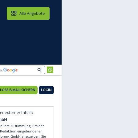
MAIL & CLOUD
Alle Angebote
KOSTENLOSE E-MAIL SICHERN
LOGIN
Video
Empfohlener externer Inhalt: