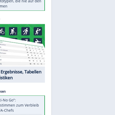
Diese TV-Legenden sind bis
heute unvergessen
Woran man Menschen mit
niedrigem EQ erkennt
Torlos gegen Kaiserslautern:
Stotterstart von Wolfsburg
Ist ein Vulkanausbruch in
Deutschland möglich?
5 VW-Prototypen, die nie auf den
Markt kamen
EITE
Datencenter