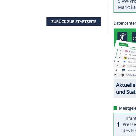
h 14 Jahren verlassen.
Loer
bekommt unter
lnehmer
David Speiser
Unterstützung, der aus dem
ufrückt.
 Snowboardcross erhoffen wir uns nachhaltigen
h: "Mit
Bernard Loer
übernimmt ein super
gangenen Jahren im Nachwuchsbereich mit
eisterschaften bewiesen hat, dass er erfolgreich
ZURÜCK ZUR STARTS