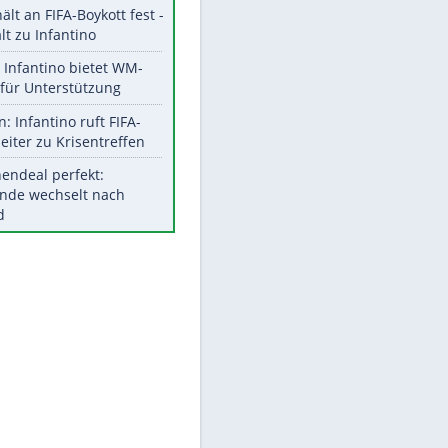
Aktuelle Ergebnisse, Tabellen
und Statistiken
Meistgelesen
"Infanti-No Go":
Pressestimmen zum Verbleib
des FIFA-Chefs
UEFA hält an FIFA-Boykott fest -
CAF hält zu Infantino