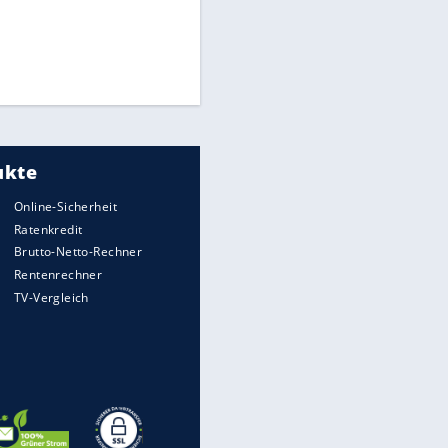
Times: Infantino bietet WM-
Finale für Unterstützung
Medien: Infantino ruft FIFA-
Mitarbeiter zu Krisentreffen
Millionendeal perfekt:
Diomande wechselt nach
Madrid