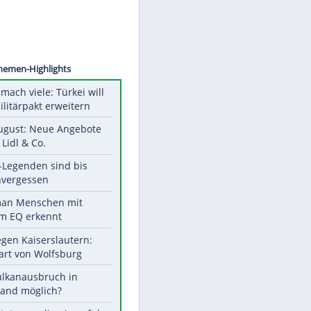
©
SID
Unsere Themen-Highlights
Aus drei mach viele: Türkei will
neuen Militärpakt erweitern
Ab 10. August: Neue Angebote
bei ALDI, Lidl & Co.