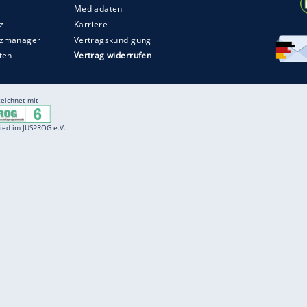
Entertainment
F
Cartoons
Spiele
D
Einbürgerungstest
Videos
f
Führerscheintest
Wissens-Quiz
f
Promi-Quiz
Witze
f
K