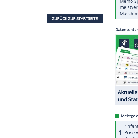
 Pinheiro Braathen
(
Brasilien
) beträgt 0,34
seinen großen Rückstand von 1,10 Sekunden
wischenzeit nach gut 16 Fahrsekunden ein. Im
der
Münchner
auf der
Olympiapiste
von 1994 eine
" Seite an und büßte damit an
Tempo
ein. Ab der
 ungewöhnlich langen Kurs nur noch 0,09
ZURÜCK ZUR STARTS