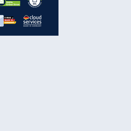
inanzen & Produkte
iscounter-Angebote
Online-Sicherheit
reenet Cloud
Ratenkredit
reenet Mail
Brutto-Netto-Rechner
reenet Webhosting
Rentenrechner
fz-Versicherung
TV-Vergleich