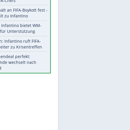
Aktuelle Ergebnisse, Tabellen
und Statistiken
Meistgelesen
"Infanti-No Go":
Pressestimmen zum Verbleib
des FIFA-Chefs
UEFA hält an FIFA-Boykott fest -
CAF hält zu Infantino