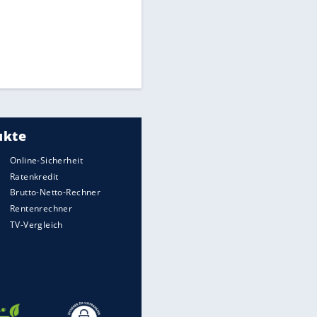
Times: Infantino bietet WM-
Finale für Unterstützung
Medien: Infantino ruft FIFA-
Mitarbeiter zu Krisentreffen
Millionendeal perfekt:
Diomande wechselt nach
Madrid