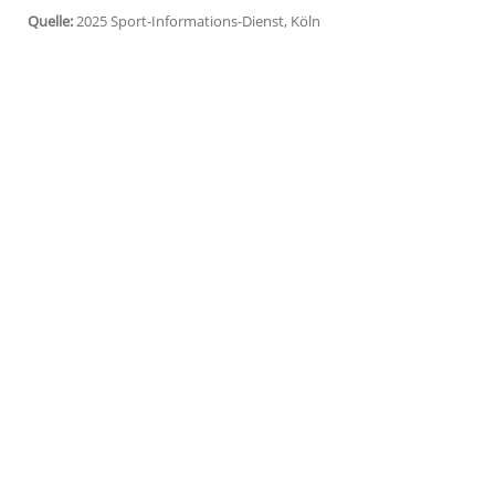
Vorsprung
auf den zweitplatzierten
Lucas
Sekunden.
Der achtplatzierte
Straßer
handelte sich 
hinter Meillard bereits bis zur ersten Z
Gegensatz zu seinen Konkurrenten fuhr 
sogenannte
Haarnadel
von der "falschen
ersten Zwischenzeit verlor
Straßer
in dem
Sekunden auf den
Spitzenreiter
.
Quelle:
2025 Sport-Informations-Dienst, Köln