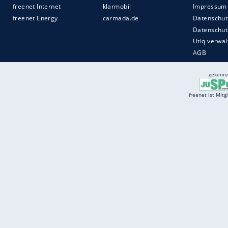
Services
Börse
Jobbörse
Spritpreis aktuell
Wetter
Ferientermine
Partnersuche