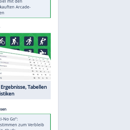
Die größten Mythen über
Medikamente
Berlins Matchwinner Grönning:
"Veränderte Perspektive"
Vorsicht: Diese 17 Dinge hassen
Katzen
Illegales Asphalt-Kartell muss
Mio-Strafe zahlen
Memo-Spiel mit den
meistverkauften Arcade-
Maschinen
EITE
Datencenter