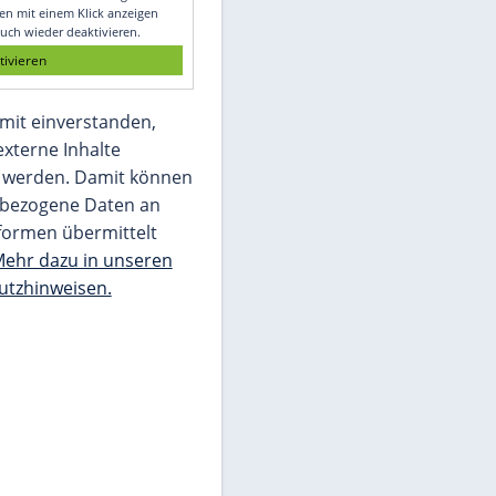
Glomex GmbH
Wir benötigen Ihre Zustimmung, um den
von unserer Redaktion eingebundenen
Inhalt von Glomex GmbH anzuzeigen. Sie
können diesen mit einem Klick anzeigen
lassen und auch wieder deaktivieren.
jetzt aktivieren
Ich bin damit einverstanden,
dass mir externe Inhalte
angezeigt werden. Damit können
personenbezogene Daten an
Drittplattformen übermittelt
werden.
Mehr dazu in unseren
Datenschutzhinweisen.