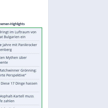
©
SID
Unsere Themen-Highlights
Drohne dringt im Luftraum von
Nato-Staat Bulgarien ein
Durch die Jahre mit Panikrocker
Udo Lindenberg