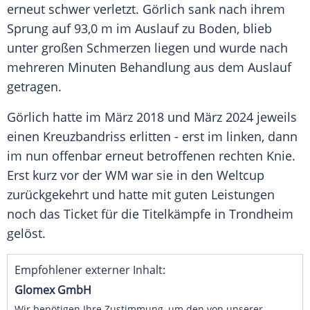
erneut schwer verletzt. Görlich sank nach ihrem
Sprung auf 93,0 m im
Auslauf
zu Boden, blieb
unter großen Schmerzen liegen und wurde nach
mehreren Minuten
Behandlung
aus dem
Auslauf
getragen.
Görlich hatte im
März
2018 und
März
2024 jeweils
einen
Kreuzbandriss
erlitten - erst im linken, dann
im nun offenbar erneut betroffenen rechten
Knie
.
Erst kurz vor der WM war sie in den Weltcup
zurückgekehrt und hatte mit guten
Leistungen
noch das Ticket für die
Titelkämpfe
in
Trondheim
gelöst.
Empfohlener externer Inhalt:
Glomex GmbH
Wir benötigen Ihre Zustimmung, um den von unserer