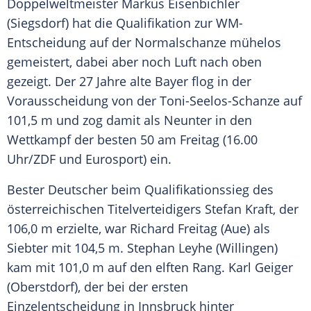
Doppelweltmeister
Markus Eisenbichler
(
Siegsdorf
) hat die
Qualifikation
zur WM-
Entscheidung auf der
Normalschanze
mühelos
gemeistert, dabei aber noch Luft nach oben
gezeigt. Der 27 Jahre alte Bayer flog in der
Vorausscheidung von der Toni-Seelos-Schanze auf
101,5 m und zog damit als Neunter in den
Wettkampf der besten 50 am Freitag (16.00
Uhr/
ZDF
und
Eurosport
) ein.
Bester Deutscher beim Qualifikationssieg des
österreichischen Titelverteidigers
Stefan Kraft
, der
106,0 m erzielte, war
Richard Freitag
(Aue) als
Siebter mit 104,5 m.
Stephan Leyhe
(Willingen)
kam mit 101,0 m auf den elften Rang.
Karl Geiger
(Oberstdorf), der bei der ersten
Einzelentscheidung in Innsbruck hinter