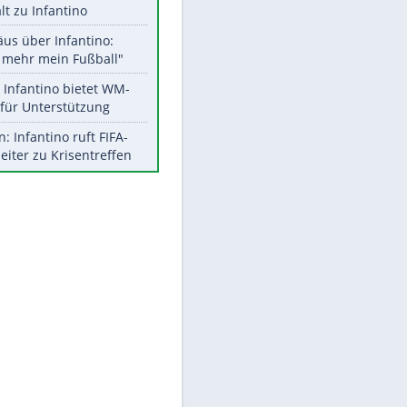
Aktuelle Ergebnisse, Tabellen
und Statistiken
Meistgelesen
"Infanti-No Go":
Pressestimmen zum Verbleib
des FIFA-Chefs
UEFA hält an FIFA-Boykott fest -
CAF hält zu Infantino
Matthäus über Infantino:
"Nicht mehr mein Fußball"