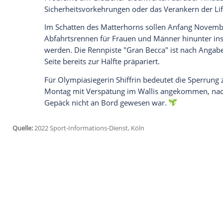
jetzt aktivieren
Ich bin damit einverstanden, dass mir externe In
Daten an Drittplattformen übermittelt werden.
Meh
Zermatt ist im
Sommer
eine der
wichtigs
Bergbahnen
vor Ort sehen sich nun aber
geht, gezwungen. Am
Montag
war die Nu
gestiegen, durch die Wärme und den
Sch
Winters, liegen nun zahlreiche
Gletscher
Die Schweizer Skirennläufer hatten ihr 
abgebrochen
. Wie Riesenslalom-Spezialis
schon in der vergangenen Woche kein si
Probleme am
Gletscher
erschwerten
darü
Sicherheitsvorkehrungen
oder das Verank
Im Schatten des Matterhorns sollen Anf