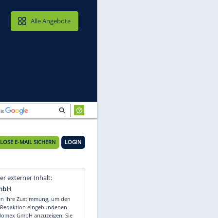
MAIL & CLOUD
Alle Angebote
KOSTENLOSE E-MAIL SICHERN
LOGIN
Video
Empfohlener externer Inhalt: