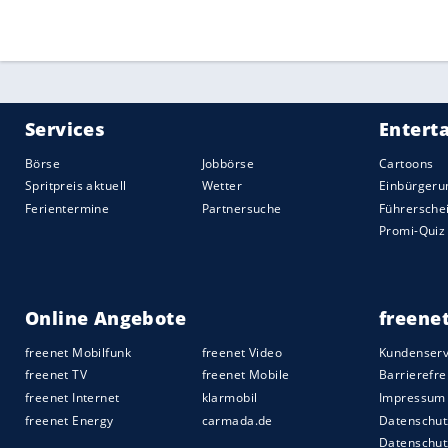
Abfahrtsrennen
für Frauen und Männer hi
werden. Die Rennpiste "Gran Becca" ist
Seite bereits zur Hälfte präpariert.
Für
Olympiasiegerin
Shiffrin bedeutet di
Montag
mit Verspätung im Wallis ange
Gepäck nicht an Bord gewesen war.
Quelle:
2022 Sport-Informations-Dienst, Köln