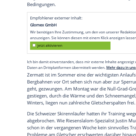
kommende WM-Saison vom anhaltende
kommenden
Freitag
der Sommerskibetri
Schweizer Kanton Wallis auf
unbestimmt
Nationalteams
und Stars wie Mikaela Shif
Trainingsgebieten suchen.
Die deutsche Mannschaft um Kira Weidl
mehr betroffen, sie reist am
Freitag
planm
nicht vorgesehen, stattdessen geht es a
Skigebiete
in La Parva in Chile und Ushua
Bedingungen.
Empfohlener externer Inhalt:
Glomex GmbH
Wir benötigen Ihre Zustimmung, um den von un
anzuzeigen. Sie können diesen mit einem Klick a