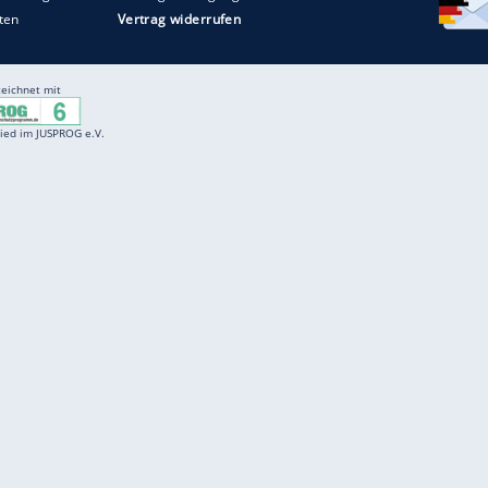
Entertainment
F
Cartoons
Spiele
D
Einbürgerungstest
Videos
f
Führerscheintest
Wissens-Quiz
f
Promi-Quiz
Witze
f
K
freenet
Kundenservice
Gender-Hinweis