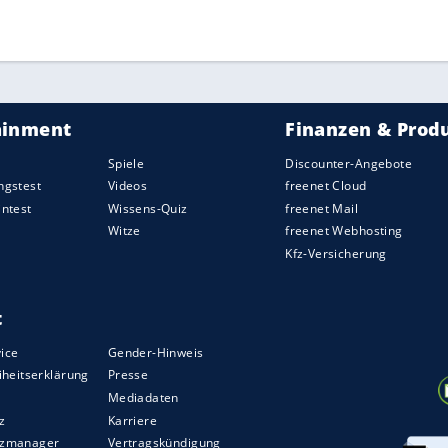
nunter ins italienische Cervinia ausgetragen
 nach Angaben der Bergbahnen auf der Schweizer
e
Sperrung
zusätzlichen Ärger. Sie war erst am
kommen, nachdem auf dem Flug aus den
USA
ihr
ZURÜCK ZUR STARTS