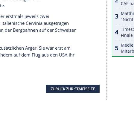
halte angezeigt werden. Damit können personenbezogene
r dazu in unseren Datenschutzhinweisen.
ten
Anlaufstellen
für die Skirennläufer. Die
 zur
Sperrung
des
Gletschers
, der bis auf 3800 m
ll-Grad-Grenze am Matterhorn auf über 5100 m
neemangel
, Folge des vergangenen schneearmen
spalten
frei.
Training wegen der Bedingungen bereits
t Justin Murisier Schweizer Medien berichtete, sei
nnvolles Training mehr möglich gewesen. Die
ber hinaus das Anbringen von
ern der Lifte.
ang November erstmals jeweils zwei