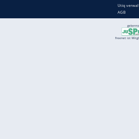
Services
Börse
Jobbörse
Spritpreis aktuell
Wetter
Ferientermine
Partnersuche
Online Angebote
freenet Mobilfunk
freenet Video