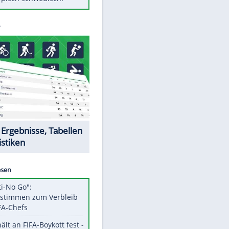
Diese Autos haben uns verlassen
Randale in Dresden: DFB-
Bundesgericht bestätigt Urteil
Mit diesen Tricks wird der Grill
ruckzuck sauber
So nutzt man alte Smartphones
sinnvoll
Das ist typisch schwedisch!
Datencenter