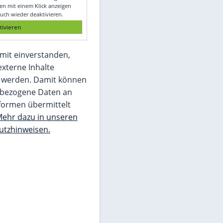
Glomex GmbH
Wir benötigen Ihre Zustimmung, um den
von unserer Redaktion eingebundenen
Inhalt von Glomex GmbH anzuzeigen. Sie
können diesen mit einem Klick anzeigen
lassen und auch wieder deaktivieren.
jetzt aktivieren
Ich bin damit einverstanden,
dass mir externe Inhalte
angezeigt werden. Damit können
personenbezogene Daten an
Drittplattformen übermittelt
werden.
Mehr dazu in unseren
Datenschutzhinweisen.