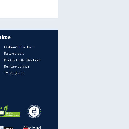
Times: Infantino bietet WM-
Finale für Unterstützung
Medien: Infantino ruft FIFA-
Mitarbeiter zu Krisentreffen
EITE