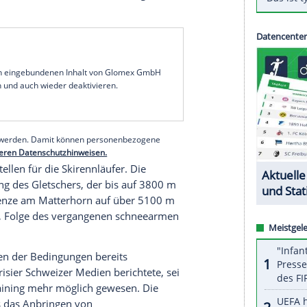
n
Klimawandel
eingeholt worden. Weil ab dem
eb auf dem
Gletscher
oberhalb von Zermatt im
e
Zeit eingestellt wird, müssen viele
frin (
USA
) umplanen und nach neuen
e und Thomas Dreßen ist von der
Sperrung
nicht
äßig aus Zermatt ab. Weitere Einheiten dort sind
m 9.
August
für dreieinhalb Wochen in die
ia in Argentinien. Dort herrschen derzeit
gute
serer Redaktion eingebundenen Inhalt von Glomex GmbH
nzeigen lassen und auch wieder deaktivieren.