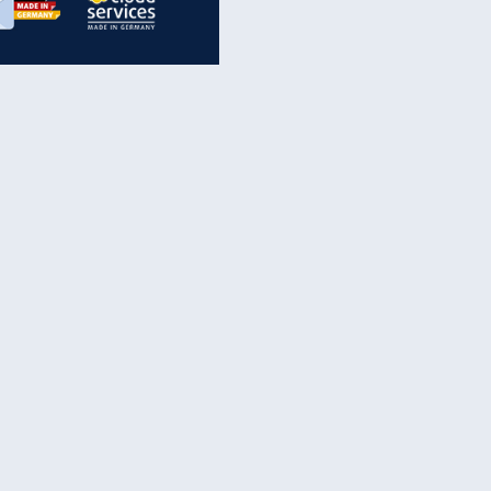
inanzen & Produkte
iscounter-Angebote
Online-Sicherheit
reenet Cloud
Ratenkredit
reenet Mail
Brutto-Netto-Rechner
reenet Webhosting
Rentenrechner
fz-Versicherung
TV-Vergleich