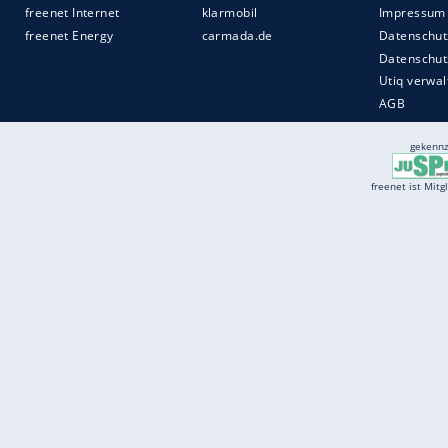
Services
Börse
Jobbörse
Spritpreis aktuell
Wetter
Ferientermine
Partnersuche