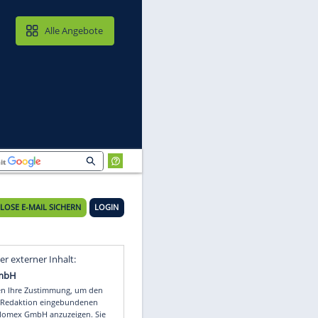
MAIL & CLOUD
Alle Angebote
KOSTENLOSE E-MAIL SICHERN
LOGIN
Video
Empfohlener externer Inhalt: