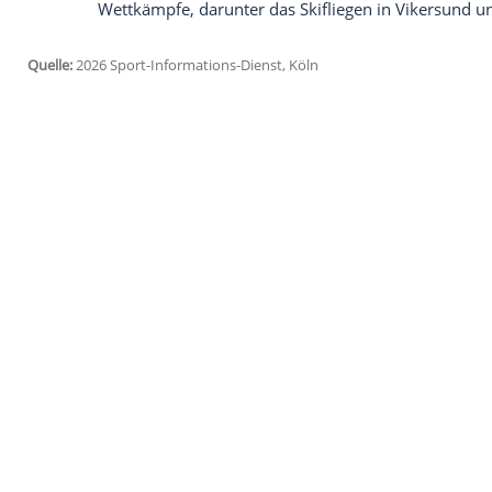
Ich bin damit einverstanden, dass mir externe In
Daten an Drittplattformen übermittelt werden.
Meh
Gleichsam hofft Hüttel aber, dass die 29
DSV weitergibt. "Wenn sie dann ihre Lize
durchaus vorstellen, dass man sie mal wie
zeigen, ob sie das selber will. Aber ich g
Persönlichkeit sehr viel mitbringen, um a
Hüttel, der Schmid über viele Jahre durch d
verkorkstem Wettkampf mit. "Das ist schon
hat zwei silberne Olympia-Medaillen im E
hinter sich und sie wird das auch überst
Beendet ist die Saison für Schmid aber 
Wettkämpfe, darunter das Skifliegen in V
Quelle:
2026 Sport-Informations-Dienst, Köln