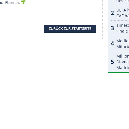
halte angezeigt werden. Damit können personenbezogene
r dazu in unseren Datenschutzhinweisen.
-Jährige in absehbarer Zukunft ihr Wissen beim
nzen hat, in den nächsten Jahren, kann ich mir
der hier sieht", sagte er: "Das wird die Zeit
laube, sie würde als Typ, als Mensch, als
uch wirklich eine tolle Trainerin zu werden."
ie Karriere begleitet hat, litt bei deren völlig
 bitter für sie", sagte er: "Aber mein Gott, sie
inzel zu Hause, hat eine tolle olympische Karriere
ehen."
noch nicht: Im Weltcup warten noch neun
ikersund und Planica.