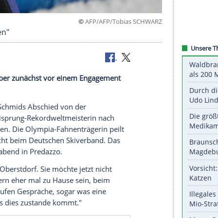
©
AFP/AFP/Tobias S
l mitbringen"
nenträgerin aber zunächst vor einem Engagement
f Katharina Schmids Abschied von der