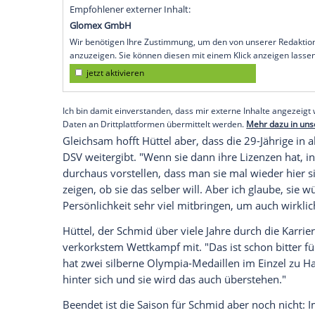
olympischen Bühne trist. Und so schnell
ihrem Karrierende nicht ins Rampenlicht
zwar eine Laufbahn als Trainerin an, abe
erklärte DSV-Sportdirektor Horst Hüttel
"Es gibt Gespräche zwischen ihr und dem 
gleich wieder irgendwie durch die Welt r
Nachwuchs am Stützpunkt", sagte Hüttel:
hauptamtliche Stelle angeht. Und ich hof
Empfohlener externer Inhalt:
Glomex GmbH
Wir benötigen Ihre Zustimmung, um den von un
anzuzeigen. Sie können diesen mit einem Klick a
jetzt aktivieren