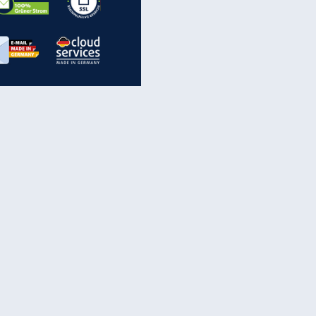
inanzen & Produkte
iscounter-Angebote
Online-Sicherheit
reenet Cloud
Ratenkredit
reenet Mail
Brutto-Netto-Rechner
reenet Webhosting
Rentenrechner
fz-Versicherung
TV-Vergleich