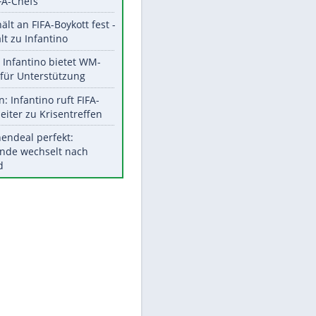
Aktuelle Ergebnisse, Tabellen
und Statistiken
Meistgelesen
"Infanti-No Go":
Pressestimmen zum Verbleib
des FIFA-Chefs
UEFA hält an FIFA-Boykott fest -
CAF hält zu Infantino