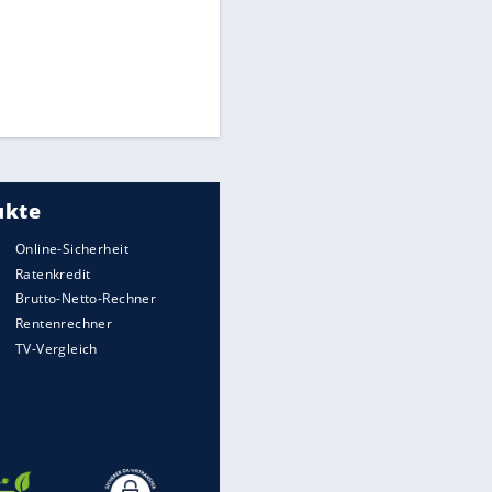
Times: Infantino bietet WM-
EITE
Finale für Unterstützung
Medien: Infantino ruft FIFA-
Mitarbeiter zu Krisentreffen
Millionendeal perfekt:
Diomande wechselt nach
Madrid