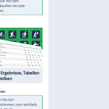
Die größten Mythen über
Medikamente
Braunschweig nach Kantersieg in
Magdeburg an der Spitze
Vorsicht: Diese 17 Dinge hassen
Katzen
Illegales Asphalt-Kartell muss
Mio-Strafe zahlen
Memo-Spiel mit den
meistverkauften Arcade-
Maschinen
Datencenter