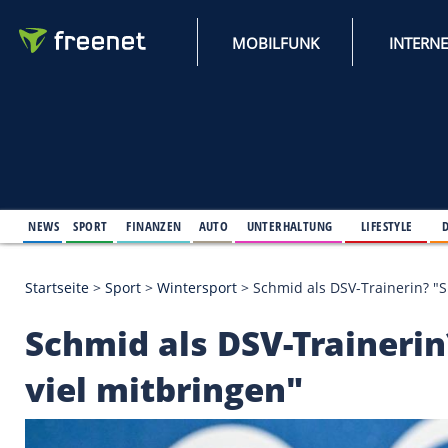
MOBILFUNK
NEWS
SPORT
FINANZEN
AUTO
UNTERHALTUNG
L
Startseite
>
Sport
>
Wintersport
>
Schmid als DSV-Tr
Schmid als DSV-Trai