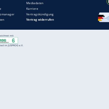
Entertainment
F
Cartoons
Spiele
D
Einbürgerungstest
Videos
f
Führerscheintest
Wissens-Quiz
f
Promi-Quiz
Witze
f
K