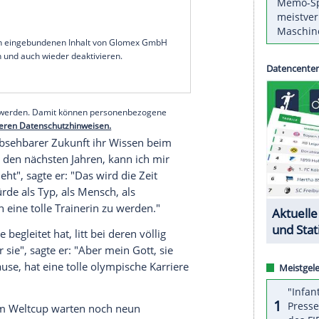
 wird die Skisprung-Rekordweltmeisterin nach
 zurückkehren. Die Olympia-Fahnenträgerin peilt
r vorerst nicht beim Deutschen Skiverband. Das
 am Sonntagabend in Predazzo.
Skiclub in Oberstdorf. Sie möchte jetzt nicht
eisen, sondern eher mal zu Hause sein, beim
 "Und da laufen Gespräche, sogar was eine
fe sehr, dass dies zustande kommt."
serer Redaktion eingebundenen Inhalt von Glomex GmbH
nzeigen lassen und auch wieder deaktivieren.