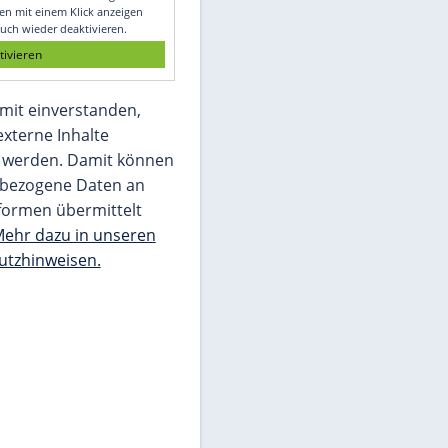
Glomex GmbH
Wir benötigen Ihre Zustimmung, um den
von unserer Redaktion eingebundenen
Inhalt von Glomex GmbH anzuzeigen. Sie
können diesen mit einem Klick anzeigen
lassen und auch wieder deaktivieren.
jetzt aktivieren
Ich bin damit einverstanden,
dass mir externe Inhalte
angezeigt werden. Damit können
personenbezogene Daten an
Drittplattformen übermittelt
werden.
Mehr dazu in unseren
Datenschutzhinweisen.