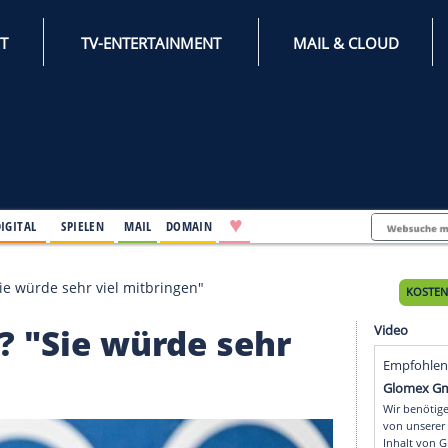
INTERNET
TV-ENTERTAINMENT
♥
IFESTYLE
DIGITAL
SPIELEN
MAIL
DOMAIN
ainerin? "Sie würde sehr viel mitbringen"
nerin? "Sie würde sehr