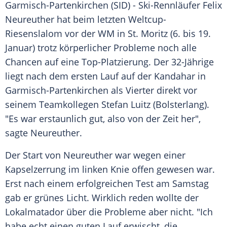
Garmisch-Partenkirchen
(SID) - Ski-Rennläufer
Felix
Neureuther
hat beim letzten Weltcup-
Riesenslalom vor der WM in
St. Moritz
(6. bis 19.
Januar) trotz körperlicher Probleme noch alle
Chancen auf eine Top-Platzierung. Der 32-Jährige
liegt nach dem ersten Lauf auf der
Kandahar
in
Garmisch-Partenkirchen
als Vierter direkt vor
seinem Teamkollegen
Stefan Luitz
(Bolsterlang).
"Es war erstaunlich gut, also von der Zeit her",
sagte
Neureuther
.
Der Start von
Neureuther
war wegen einer
Kapselzerrung im linken Knie offen gewesen war.
Erst nach einem erfolgreichen Test am Samstag
gab er grünes Licht. Wirklich reden wollte der
Lokalmatador über die Probleme aber nicht. "Ich
habe echt einen guten Lauf erwischt, die