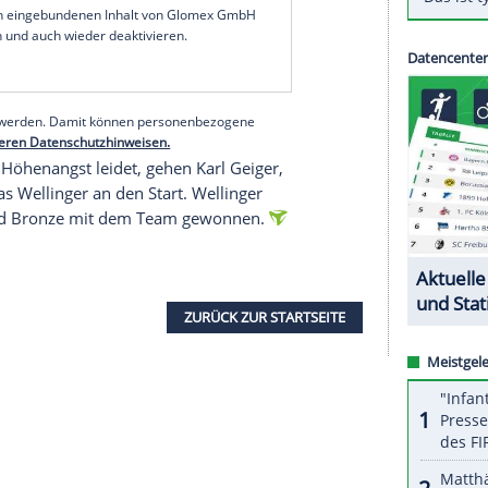
d das mit viel Vergnügen.
er erste Wettkampf nach den Olympischen Spielen
ich cool", sagte Raimund. Er habe bislang "nur ein
Rahmen der Skiflug-Weltmeisterschaften.
ge auf der Anlage machen zu können, und ich bin
serer Redaktion eingebundenen Inhalt von Glomex GmbH
nzeigen lassen und auch wieder deaktivieren.
halte angezeigt werden. Damit können personenbezogene
r dazu in unseren Datenschutzhinweisen.