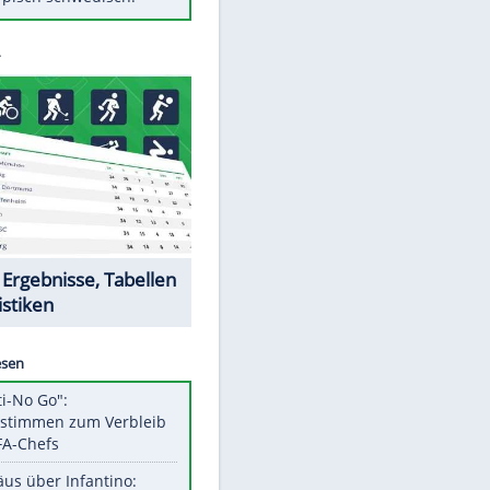
Diese Autos haben uns verlassen
FCH: Schmidt lässt Zukunft
weiter offen
Mit diesen Tricks wird der Grill
ruckzuck sauber
So nutzt man alte Smartphones
sinnvoll
Das ist typisch schwedisch!
Datencenter