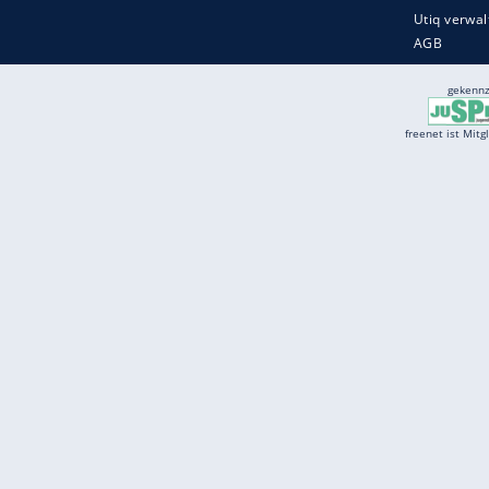
Services
Börse
Jobbörse
Spritpreis aktuell
Wetter
Ferientermine
Partnersuche
Online Angebote
freenet Mobilfunk
freenet Video