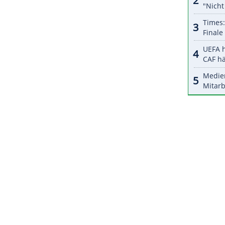
egen unter Höhenangst leidet, gehen Karl Geiger,
und Andreas Wellinger an den Start. Wellinger
im Einzel und Bronze mit dem Team gewonnen.
ZURÜCK ZUR STARTS