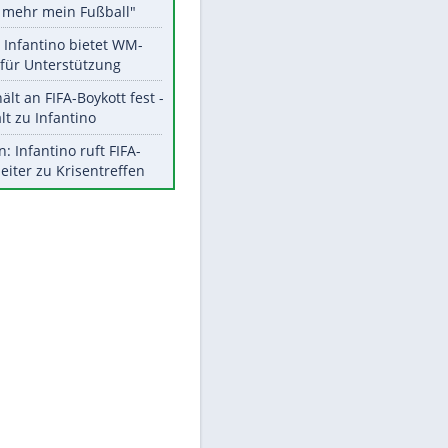
Aktuelle Ergebnisse, Tabellen
und Statistiken
EITE
Meistgelesen
"Infanti-No Go":
Pressestimmen zum Verbleib
des FIFA-Chefs
Matthäus über Infantino:
"Nicht mehr mein Fußball"
Times: Infantino bietet WM-
Finale für Unterstützung