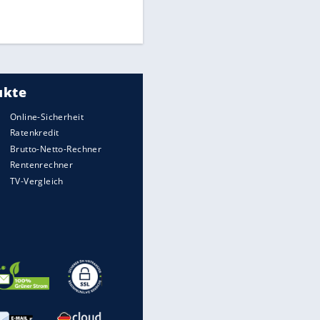
UEFA hält an FIFA-Boykott fest -
CAF hält zu Infantino
Medien: Infantino ruft FIFA-
Mitarbeiter zu Krisentreffen