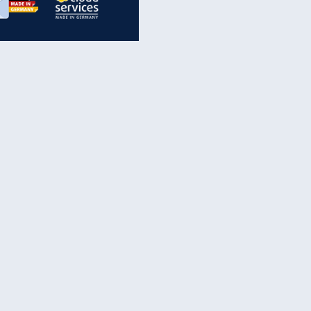
inanzen & Produkte
iscounter-Angebote
Online-Sicherheit
reenet Cloud
Ratenkredit
reenet Mail
Brutto-Netto-Rechner
reenet Webhosting
Rentenrechner
fz-Versicherung
TV-Vergleich