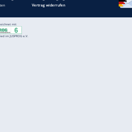
Entertainment
F
Cartoons
Spiele
D
Einbürgerungstest
Videos
f
Führerscheintest
Wissens-Quiz
f
Promi-Quiz
Witze
f
K
freenet
Kundenservice
Gender-Hinweis