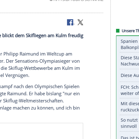
©
AFP/SID/TOBIAS S
alschanze blickt dem Skifliegen am Kulm freudig
 geht es für Philipp Raimund im Weltcup am
gshow weiter. Der Sensations-Olympiasieger von
ufgebot für die Skiflug-Wettbewerbe am Kulm im