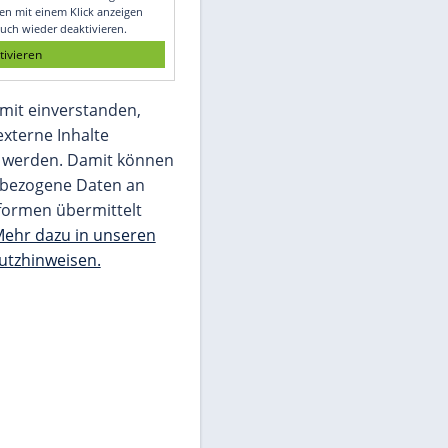
Glomex GmbH
Wir benötigen Ihre Zustimmung, um den
von unserer Redaktion eingebundenen
Inhalt von Glomex GmbH anzuzeigen. Sie
können diesen mit einem Klick anzeigen
lassen und auch wieder deaktivieren.
jetzt aktivieren
Ich bin damit einverstanden,
dass mir externe Inhalte
angezeigt werden. Damit können
personenbezogene Daten an
Drittplattformen übermittelt
werden.
Mehr dazu in unseren
Datenschutzhinweisen.