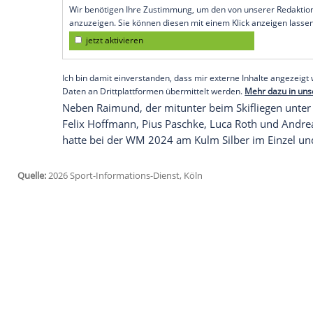
österreichischen Bad Mitterndorf an - un
"Ich freue mich auf den Kulm! Das ist d
und dann gleich Skifliegen - das ist wirkl
Training am Kulm bestreiten können, im 
Deswegen freue ich mich jetzt, mehr Flü
gespannt, wie mir die dann gelingen."
Empfohlener externer Inhalt:
Glomex GmbH
Wir benötigen Ihre Zustimmung, um den von un
anzuzeigen. Sie können diesen mit einem Klick a
jetzt aktivieren
Ich bin damit einverstanden, dass mir externe In
Daten an Drittplattformen übermittelt werden.
Meh