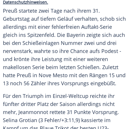
Datenschutzhinweisen.
Preuß startete zwei Tage nach ihrem 31.
Geburtstag
auf tiefem Geläuf verhalten, schob sich
allerdings mit einer fehlerfreien Auftakt-Serie
gleich ins
Spitzenfeld
. Die Bayerin zeigte sich auch
bei den Schießeinlagen Nummer zwei und drei
nervenstark, wahrte so ihre Chance aufs Podest -
und krönte ihre Leistung mit einer weiteren
makellosen Serie beim letzten Schießen. Zuletzt
hatte Preuß in
Nove Mesto
mit den Rängen 15 und
13 noch 56 Zähler ihres Vorsprungs eingebüßt.
Für den Triumph im Einzel-Weltcup reichte ihr
fünfter dritter Platz der Saison allerdings nicht
mehr, Jeanmonnot rettete 31 Punkte Vorsprung.
Selina
Grotian (3 Fehler/+3:11,9) kassierte im
Kampf um das Blaue
Trikot
der besten U23-