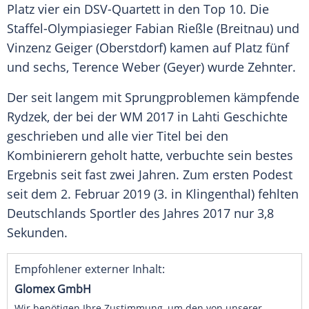
Platz vier ein DSV-Quartett in den Top 10. Die
Staffel-Olympiasieger
Fabian Rießle
(
Breitnau
) und
Vinzenz Geiger
(
Oberstdorf
) kamen auf Platz fünf
und sechs,
Terence Weber
(
Geyer
) wurde Zehnter.
Der seit langem mit Sprungproblemen kämpfende
Rydzek
, der bei der WM 2017 in
Lahti
Geschichte
geschrieben und alle vier Titel bei den
Kombinierern geholt hatte, verbuchte sein bestes
Ergebnis seit fast zwei Jahren. Zum ersten
Podest
seit dem 2. Februar 2019 (3. in Klingenthal) fehlten
Deutschlands
Sportler des Jahres
2017 nur 3,8
Sekunden.
Empfohlener externer Inhalt:
Glomex GmbH
Wir benötigen Ihre Zustimmung, um den von unserer