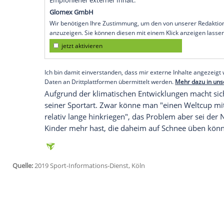
Frankfurt/Main
(SID) - "Wenn jeder eine
wahrscheinlich schlechter stehen", sagte
Zeitung
(
FAZ
): "Wir sind Vielflieger und 
Peiffer
erklärte, dass ein Umstieg auf di
der Waffe "höchst problematisch" sei, f
Kleinen" etwas tun. "Bei uns zu Hause i
gibt, dann nur gutes Fleisch vom Bauernh
fünfmalige Weltmeister.
Empfohlener externer Inhalt:
Glomex GmbH
Wir benötigen Ihre Zustimmung, um den von un
anzuzeigen. Sie können diesen mit einem Klick a
jetzt aktivieren