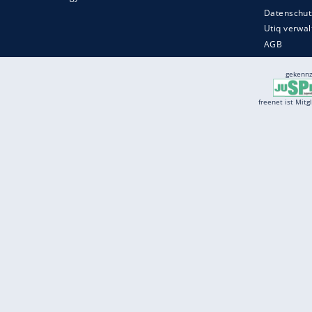
Services
Börse
Jobbörse
Spritpreis aktuell
Wetter
Ferientermine
Partnersuche
Online Angebote