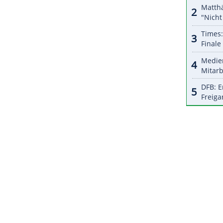
halte angezeigt werden. Damit können personenbezogene
r dazu in unseren Datenschutzhinweisen.
n macht sich
Peiffer
auch Sorgen um die Zukunft
 Weltcup mit technischen Lösungen wohl noch
aber sei der Nachwuchs: "Weil du irgendwann keine
e üben können."
ZURÜCK ZUR STARTS