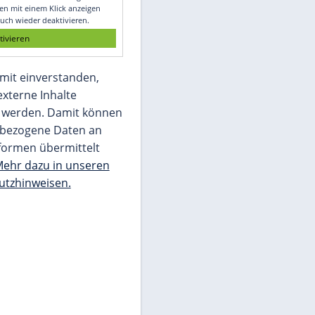
Glomex GmbH
Wir benötigen Ihre Zustimmung, um den
von unserer Redaktion eingebundenen
Inhalt von Glomex GmbH anzuzeigen. Sie
können diesen mit einem Klick anzeigen
lassen und auch wieder deaktivieren.
jetzt aktivieren
Ich bin damit einverstanden,
dass mir externe Inhalte
angezeigt werden. Damit können
personenbezogene Daten an
Drittplattformen übermittelt
werden.
Mehr dazu in unseren
Datenschutzhinweisen.