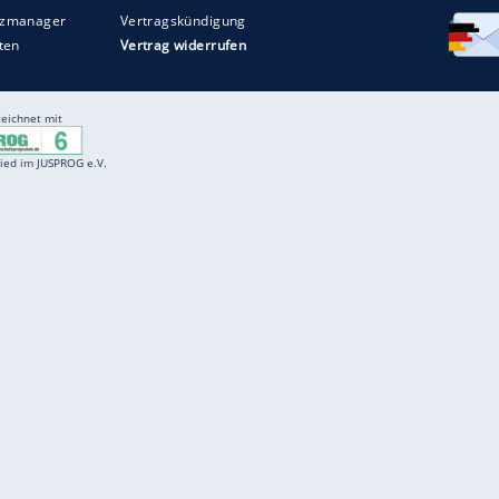
Entertainment
F
Cartoons
Spiele
D
Einbürgerungstest
Videos
f
Führerscheintest
Wissens-Quiz
f
Promi-Quiz
Witze
f
K
freenet