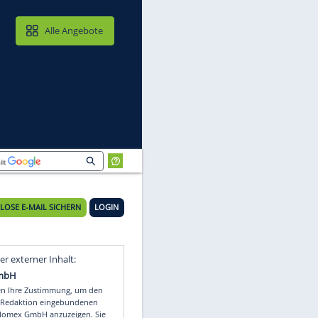
MAIL & CLOUD
Alle Angebote
KOSTENLOSE E-MAIL SICHERN
LOGIN
Video
Empfohlener externer Inhalt: