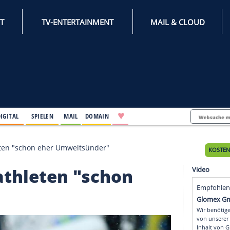
INTERNET
TV-ENTERTAINMENT
♥
IFESTYLE
DIGITAL
SPIELEN
MAIL
DOMAIN
tisch: Biathleten "schon eher Umweltsünder"
ch: Biathleten "schon