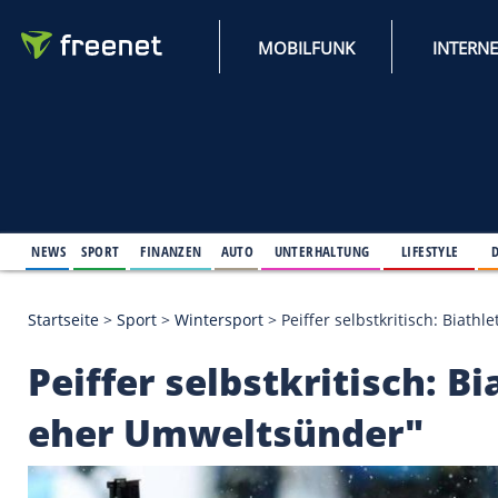
MOBILFUNK
NEWS
SPORT
FINANZEN
AUTO
UNTERHALTUNG
L
Startseite
>
Sport
>
Wintersport
>
Peiffer selbstkri
Peiffer selbstkritis