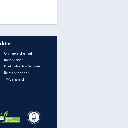
Times: Infantino bietet WM-
Finale für Unterstützung
Medien: Infantino ruft FIFA-
Mitarbeiter zu Krisentreffen
DFB: Ermittlungen im "Fall
Freigang" dauern noch an