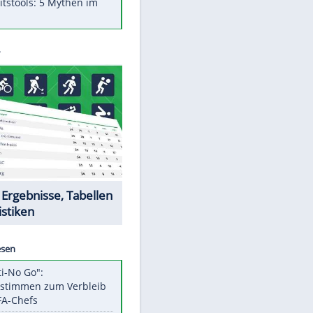
Was bei der Vogelfütterung
wirklich sinnvoll ist
"Infanti-No Go": Pressestimmen
zum Verbleib des FIFA-Chefs
Im Zeitraffer: Die Entwicklung
des Lenkrades
Lebensmittel, die nicht schlecht
werden
Sicherheitstools: 5 Mythen im
Check
Datencenter