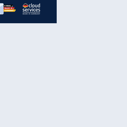
inanzen & Produkte
iscounter-Angebote
Online-Sicherheit
reenet Cloud
Ratenkredit
reenet Mail
Brutto-Netto-Rechner
reenet Webhosting
Rentenrechner
fz-Versicherung
TV-Vergleich