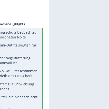
©
SID
Unsere Themen-Highlights
Verfassungsschutz beobachtet
AfD-Abgeordneten Nolte
Diese Promi-Outfits sorgten für
Aufruhr!