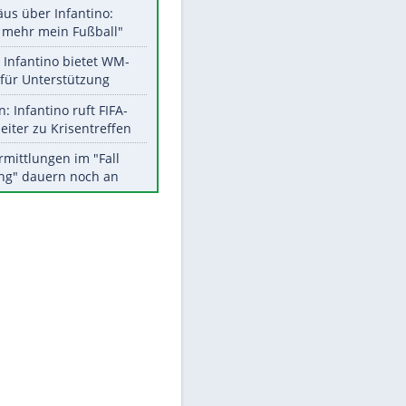
Aktuelle Ergebnisse, Tabellen
und Statistiken
Meistgelesen
EITE
"Infanti-No Go":
Pressestimmen zum Verbleib
des FIFA-Chefs
Matthäus über Infantino:
"Nicht mehr mein Fußball"