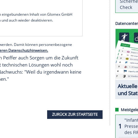
n CO2-Fußabdruck hätte wie ich, würde es um uns
 der 32-Jährige der
Frankfurter Allgemeinen
natürlich auch viel mit dem
Auto
unterwegs."
e Bahn wegen des vielen Gepäcks und vor allem
ür eine bessere Umwelt müsse daher jeder "im
st Fleisch ein Thema. Wenn es überhaupt welches
of, auf dem ich die Tiere stehen sehe", sagte der
serer Redaktion eingebundenen Inhalt von Glomex GmbH
nzeigen lassen und auch wieder deaktivieren.