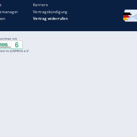
Entertainment
F
Cartoons
Spiele
D
Einbürgerungstest
Videos
f
Führerscheintest
Wissens-Quiz
f
Promi-Quiz
Witze
f
K
freenet