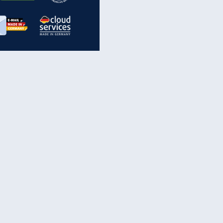
inanzen & Produkte
iscounter-Angebote
Online-Sicherheit
reenet Cloud
Ratenkredit
reenet Mail
Brutto-Netto-Rechner
reenet Webhosting
Rentenrechner
fz-Versicherung
TV-Vergleich