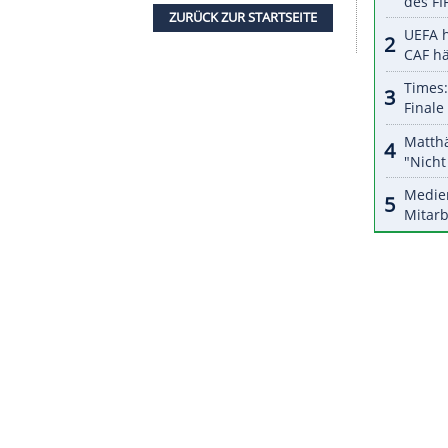
halte angezeigt werden. Damit können personenbezogene
r dazu in unseren Datenschutzhinweisen.
dem durch
Anna-Maria Rieder
in der Super-
amen
. "Ich hätte eher nicht mit einer
Medaille
t so weit bin und ich wusste, dass der Rückstand
eamkollegin
Andrea Rothfuss
noch von Platz drei
ZURÜCK ZUR STARTS