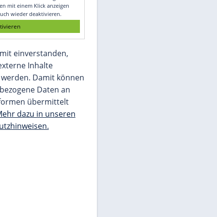
Glomex GmbH
Wir benötigen Ihre Zustimmung, um den
von unserer Redaktion eingebundenen
Inhalt von Glomex GmbH anzuzeigen. Sie
können diesen mit einem Klick anzeigen
lassen und auch wieder deaktivieren.
jetzt aktivieren
Ich bin damit einverstanden,
dass mir externe Inhalte
angezeigt werden. Damit können
personenbezogene Daten an
Drittplattformen übermittelt
werden.
Mehr dazu in unseren
Datenschutzhinweisen.