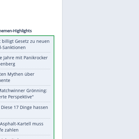
©
SID
Unsere Themen-Highlights
US-Senat billigt Gesetz zu neuen
Russland-Sanktionen
Durch die Jahre mit Panikrocker
Udo Lindenberg