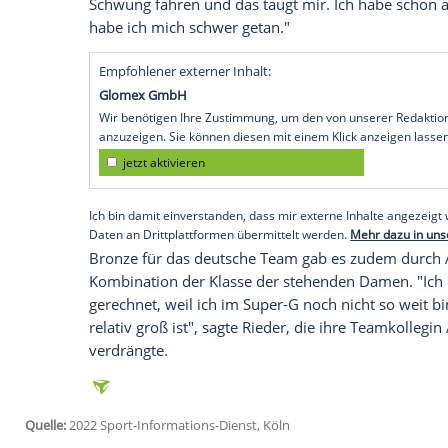
Köln (SID) -
Anna-Lena Forster
hat den de
Snowsports
Championships in
Lilleham
Norwegen
zur Dreifach-Weltmeisterin ge
sich nach den Titeln in der Abfahrt und
Kombination.
"Drei
Goldmedaillen
sind echt verrückt, u
hierher gefahren bin. Ich bin super zufr
gemacht", sagte die 26-Jährige, die in 
und dem
Riesenslalom
, zwei weitere Ch
Schwung fahren und das taugt mir. Ich h
habe ich mich schwer getan."
Empfohlener externer Inhalt:
Glomex GmbH
Wir benötigen Ihre Zustimmung, um den von un
anzuzeigen. Sie können diesen mit einem Klick a