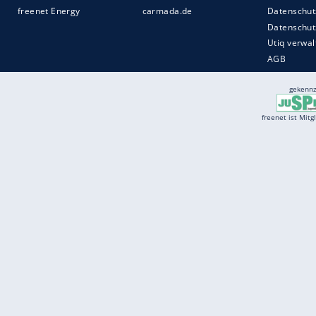
Services
Börse
Jobbörse
Spritpreis aktuell
Wetter
Ferientermine
Partnersuche
Online Angebote