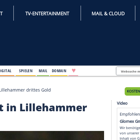
INTERNET
TV-ENTERTAINMENT
♥
IFESTYLE
DIGITAL
SPIELEN
MAIL
DOMAIN
ter holt in Lillehammer drittes Gold
r holt in Lillehammer