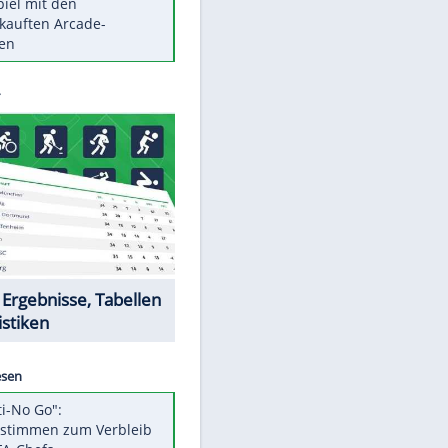
Die größten Mythen über
Medikamente
Berlins Matchwinner Grönning:
"Veränderte Perspektive"
Vorsicht: Diese 17 Dinge hassen
Katzen
Illegales Asphalt-Kartell muss
Mio-Strafe zahlen
Memo-Spiel mit den
meistverkauften Arcade-
Maschinen
Datencenter