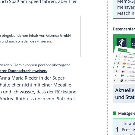
utschen Behindertensportlern bei den World
Para
mer
die nächste
Goldmedaille
gesichert und sich in
kürt. Die
Monoskifahrerin
aus
Radolfzell
sicherte
 im Super-G auch den
Sieg
in der Super-
nglaublich, damit hätte ich nicht gerechnet, als ich
ieden und happy, der
Slalom
hat jetzt echt Spaß
den technischen Wettbewerben, dem Spezial-Slalom
ancen auf
Gold
hat: "Da kann ich einen guten
abe schon auch Spaß am Speed fahren, aber hier
serer Redaktion eingebundenen Inhalt von Glomex GmbH
nzeigen lassen und auch wieder deaktivieren.