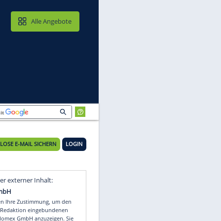
MAIL & CLOUD
Alle Angebote
KOSTENLOSE E-MAIL SICHERN
LOGIN
Video
Empfohlener externer Inhalt: