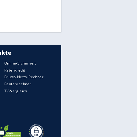
Times: Infantino bietet WM-
Finale für Unterstützung
Matthäus über Infantino:
"Nicht mehr mein Fußball"
Medien: Infantino ruft FIFA-
Mitarbeiter zu Krisentreffen