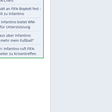
Aktuelle Ergebnisse, Tabellen
und Statistiken
Meistgelesen
"Infanti-No Go":
Pressestimmen zum Verbleib
des FIFA-Chefs
EITE
UEFA hält an FIFA-Boykott fest -
CAF hält zu Infantino